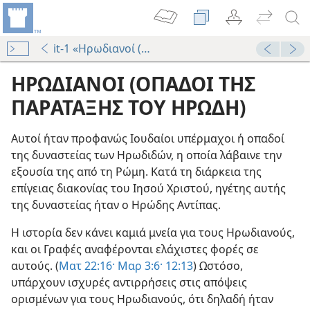
it-1 «Ηρωδιανοί (Οπαδοί της Παράταξης του Ηρ
ΗΡΩΔΙΑΝΟΙ (ΟΠΑΔΟΙ ΤΗΣ
ΠΑΡΑΤΑΞΗΣ ΤΟΥ ΗΡΩΔΗ)
Αυτοί ήταν προφανώς Ιουδαίοι υπέρμαχοι ή οπαδοί
της δυναστείας των Ηρωδιδών, η οποία λάβαινε την
εξουσία της από τη Ρώμη. Κατά τη διάρκεια της
επίγειας διακονίας του Ιησού Χριστού, ηγέτης αυτής
της δυναστείας ήταν ο Ηρώδης Αντίπας.
εί για το Προζύμι
Η ιστορία δεν κάνει καμιά μνεία για τους Ηρωδιανούς,
και οι Γραφές αναφέρονται ελάχιστες φορές σε
αρισαίων και των Σαδδουκαίων»
αυτούς. (
Ματ 22:16·
Μαρ 3:6·
12:13
) Ωστόσο,
95
υπάρχουν ισχυρές αντιρρήσεις στις απόψεις
ύ
ορισμένων για τους Ηρωδιανούς, ότι δηλαδή ήταν
54