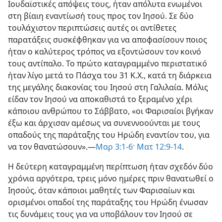
Ιουδαϊστικές απόψεις τους, ήταν απόλυτα ενωμένοι
στη βίαιη εναντίωσή τους προς τον Ιησού. Σε δύο
τουλάχιστον περιπτώσεις αυτές οι αντίθετες
παρατάξεις συσκέφθηκαν για να αποφασίσουν ποιος
ήταν ο καλύτερος τρόπος να εξοντώσουν τον κοινό
τους αντίπαλο. Το πρώτο καταγραμμένο περιστατικό
ήταν λίγο μετά το Πάσχα του 31 Κ.Χ., κατά τη διάρκεια
της μεγάλης διακονίας του Ιησού στη Γαλιλαία. Μόλις
είδαν τον Ιησού να αποκαθιστά το ξεραμένο χέρι
κάποιου ανθρώπου το Σάββατο, «οι Φαρισαίοι βγήκαν
έξω και άρχισαν αμέσως να συνεννοούνται με τους
οπαδούς της παράταξης του Ηρώδη εναντίον του, για
να τον θανατώσουν».—
Μαρ 3:1-6·
Ματ 12:9-14
.
Η δεύτερη καταγραμμένη περίπτωση ήταν σχεδόν δύο
χρόνια αργότερα, τρεις μόνο ημέρες πριν θανατωθεί ο
Ιησούς, όταν κάποιοι μαθητές των Φαρισαίων και
ορισμένοι οπαδοί της παράταξης του Ηρώδη ένωσαν
τις δυνάμεις τους για να υποβάλουν τον Ιησού σε