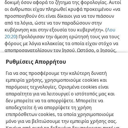
δοκιμή όσον αφορά το ζήτημα της φορολογίας. Αυτοί
οι άνθρωποι είχαν πληρωθεί κρυφά προκειμένου «να
προσποιηθούν ότι είναι δίκαιοι για να τον πιάσουν
από τα λόγια, ώστε να τον παραδώσουν στην
κυβέρνηση και στην εξουσία του κυβερνήτη». (
Λου
20:20
) Προλόγισαν την άμεση ερώτησή τους για τους
φόρους με λόγια κολακείας τα οποία είχαν στόχο να
αποπροσανατολίσουν τον
Ιησού. Ωστόσο, ο Ιησούς,
αντιλαμβανόμενος την πανουργία και την πονηρία
Ρυθμίσεις Απορρήτου
τους, δήλωσε: «Γιατί με υποβάλλετε σε δοκιμή,
υποκριτές;» Στη συνέχεια, τους αποστόμωσε με την
Για να σας προσφέρουμε την καλύτερη δυνατή
απάντησή του όσον αφορά το ζήτημα της πληρωμής
εμπειρία χρήσης, χρησιμοποιούμε cookies και
φόρων.—
Ματ 22:15-22·
Λου 20:21-26
.
παρόμοιες τεχνολογίες. Ορισμένα cookies είναι
απαραίτητα για να λειτουργεί ο ιστότοπός μας και
δεν μπορείτε να τα απορρίψετε. Μπορείτε να
αποδεχτείτε ή να απορρίψετε τη χρήση
επιπρόσθετων cookies, τα οποία χρησιμοποιούμε
Ελληνική
Κοινή Χρήση
Προτιμήσεις
μόνο για να βελτιώσουμε την εμπειρία χρήσης σας.
Copyright
© 2026 Watch Tower Bible and Tract Society of Pennsylvania