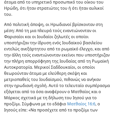
άτομα από το υπηρετικό προσωπικό του οίκου του
Ηρώδη, ότι ήταν στρατιώτες του ή ότι ήταν αυλικοί
του.
Από πολιτική άποψη, οι Ηρωδιανοί βρίσκονταν στη
μέση: Από τη μια πλευρά τούς εναντιώνονταν οι
Φαρισαίοι και οι Ιουδαίοι ζηλωτές οι οποίοι
υποστήριζαν την ίδρυση ενός Ιουδαϊκού βασιλείου
εντελώς ανεξάρτητου από το ρωμαϊκό έλεγχο, και από
την άλλη τούς εναντιώνονταν εκείνοι που υποστήριζαν
την πλήρη απορρόφηση της Ιουδαίας από τη Ρωμαϊκή
Αυτοκρατορία. Μερικοί Σαδδουκαίοι, οι οποίοι
θεωρούνταν άτομα με ελεύθερη σκέψη και
μετριοπαθείς του Ιουδαϊσμού, πιθανώς να ανήκαν
στην ηρωδιανή σχολή. Αυτό το τελευταίο συμπέρασμα
εξάγεται από τα όσα αναφέρουν ο Ματθαίος και ο
Μάρκος σχετικά με τη δήλωση του Ιησού για το
προζύμι. Σύμφωνα με το εδάφιο
Ματθαίος 16:6
, ο
Ιησούς είπε: «Να προσέχετε από το προζύμι των