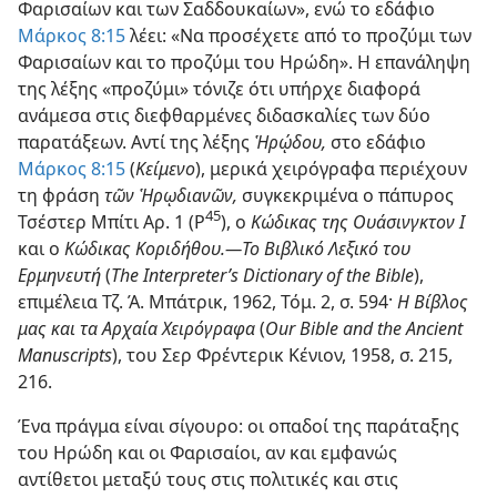
Φαρισαίων και των Σαδδουκαίων», ενώ το εδάφιο
Μάρκος 8:15
λέει: «Να προσέχετε από το προζύμι των
Φαρισαίων και το προζύμι του Ηρώδη». Η επανάληψη
της λέξης «προζύμι» τόνιζε ότι υπήρχε διαφορά
ανάμεσα στις διεφθαρμένες διδασκαλίες των δύο
παρατάξεων. Αντί της λέξης
Ἡρῴδου,
στο εδάφιο
Μάρκος 8:15
(
Κείμενο
), μερικά χειρόγραφα περιέχουν
τη φράση
τῶν Ἡρῳδιανῶν,
συγκεκριμένα ο πάπυρος
45
Τσέστερ Μπίτι Αρ. 1 (P
), ο
Κώδικας της Ουάσινγκτον I
και ο
Κώδικας Κοριδήθου.—Το Βιβλικό Λεξικό του
Ερμηνευτή
(
The Interpreter’s Dictionary of the Bible
),
επιμέλεια Τζ. Ά. Μπάτρικ, 1962, Τόμ. 2, σ. 594·
Η Βίβλος
μας και τα Αρχαία Χειρόγραφα
(
Our Bible and the Ancient
Manuscripts
), του Σερ Φρέντερικ Κένιον, 1958, σ. 215,
216.
Ένα πράγμα είναι σίγουρο: οι οπαδοί της παράταξης
του Ηρώδη και οι Φαρισαίοι, αν και εμφανώς
αντίθετοι μεταξύ τους στις πολιτικές και στις