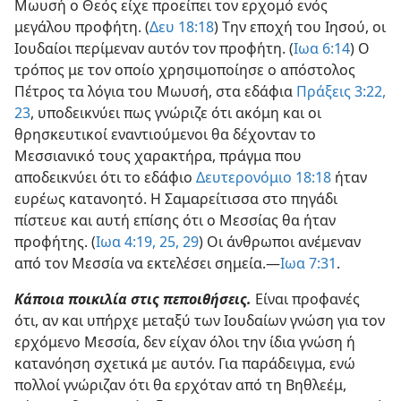
Μωυσή ο Θεός είχε προείπει τον ερχομό ενός
μεγάλου προφήτη. (
Δευ 18:18
) Την εποχή του Ιησού, οι
Ιουδαίοι περίμεναν αυτόν τον προφήτη. (
Ιωα 6:14
) Ο
τρόπος με τον οποίο χρησιμοποίησε ο απόστολος
Πέτρος τα λόγια του Μωυσή, στα εδάφια
Πράξεις 3:22,
23
, υποδεικνύει πως γνώριζε ότι ακόμη και οι
θρησκευτικοί εναντιούμενοι θα δέχονταν το
Μεσσιανικό τους χαρακτήρα, πράγμα που
αποδεικνύει ότι το εδάφιο
Δευτερονόμιο 18:18
ήταν
ευρέως κατανοητό. Η Σαμαρείτισσα στο πηγάδι
πίστευε και αυτή επίσης ότι ο Μεσσίας θα ήταν
προφήτης. (
Ιωα 4:19,
25,
29
) Οι άνθρωποι ανέμεναν
από τον Μεσσία να εκτελέσει σημεία.—
Ιωα 7:31
.
Κάποια ποικιλία στις πεποιθήσεις.
Είναι προφανές
ότι, αν και υπήρχε μεταξύ των Ιουδαίων γνώση για τον
ερχόμενο Μεσσία, δεν είχαν όλοι την ίδια γνώση ή
κατανόηση σχετικά με αυτόν. Για παράδειγμα, ενώ
πολλοί γνώριζαν ότι θα ερχόταν από τη Βηθλεέμ,