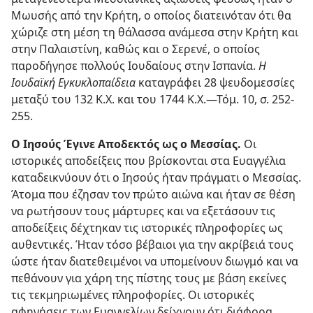
Μωυσής από την Κρήτη, ο οποίος διατεινόταν ότι θα
χώριζε στη μέση τη θάλασσα ανάμεσα στην Κρήτη και
στην Παλαιστίνη, καθώς και ο Σερενέ, ο οποίος
παροδήγησε πολλούς Ιουδαίους στην Ισπανία.
Η
Ιουδαϊκή Εγκυκλοπαίδεια
καταγράφει 28 ψευδομεσσίες
μεταξύ του 132 Κ.Χ. και του 1744 Κ.Χ.—Τόμ. 10, σ. 252-
255.
Ο Ιησούς Έγινε Αποδεκτός ως ο Μεσσίας.
Οι
ιστορικές αποδείξεις που βρίσκονται στα Ευαγγέλια
καταδεικνύουν ότι ο Ιησούς ήταν πράγματι ο Μεσσίας.
Άτομα που έζησαν τον πρώτο αιώνα και ήταν σε θέση
να ρωτήσουν τους μάρτυρες και να εξετάσουν τις
αποδείξεις δέχτηκαν τις ιστορικές πληροφορίες ως
αυθεντικές. Ήταν τόσο βέβαιοι για την ακρίβειά τους
ώστε ήταν διατεθειμένοι να υπομείνουν διωγμό και να
πεθάνουν για χάρη της πίστης τους με βάση εκείνες
τις τεκμηριωμένες πληροφορίες. Οι ιστορικές
αφηγήσεις των Ευαγγελίων δείχνουν ότι διάφορα