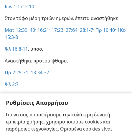
Ιων 1:17·
2:10
Στον τάφο μέρη τριών ημερών, έπειτα αναστήθηκε
Ματ 12:39, 40·
16:21·
17:23·
27:64·
28:1-7·
Πρ 10:40·
1Κο
15:3-8
Ψλ 16:8-11
, υποσ.
Αναστήθηκε προτού φθαρεί
Πρ 2:25-31·
13:34-37
Ψλ 2:7
Ο Ιεχωβά τον ανακηρύσσει Γιο Του γεννώντας τον με
Ρυθμίσεις Απορρήτου
το πνεύμα και ανασταίνοντάς τον
Για να σας προσφέρουμε την καλύτερη δυνατή
Ματ 3:16, 17·
Μαρ 1:9-11·
Λου 3:21, 22·
Πρ 13:33·
Ρω
εμπειρία χρήσης, χρησιμοποιούμε cookies και
1:4·
Εβρ 1:5·
5:5
παρόμοιες τεχνολογίες. Ορισμένα cookies είναι