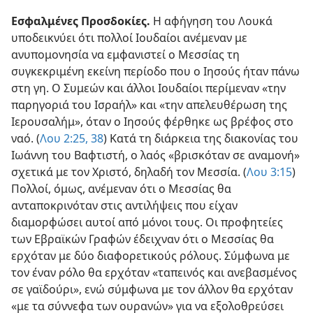
Εσφαλμένες Προσδοκίες.
Η αφήγηση του Λουκά
υποδεικνύει ότι πολλοί Ιουδαίοι ανέμεναν με
ανυπομονησία να εμφανιστεί ο Μεσσίας τη
συγκεκριμένη εκείνη περίοδο που ο Ιησούς ήταν πάνω
στη γη. Ο Συμεών και άλλοι Ιουδαίοι περίμεναν «την
παρηγοριά του Ισραήλ» και «την απελευθέρωση της
Ιερουσαλήμ», όταν ο Ιησούς φέρθηκε ως βρέφος στο
ναό. (
Λου 2:25,
38
) Κατά τη διάρκεια της διακονίας του
Ιωάννη του Βαφτιστή, ο λαός «βρισκόταν σε αναμονή»
σχετικά με τον Χριστό, δηλαδή τον Μεσσία. (
Λου 3:15
)
Πολλοί, όμως, ανέμεναν ότι ο Μεσσίας θα
ανταποκρινόταν στις αντιλήψεις που είχαν
διαμορφώσει αυτοί από μόνοι τους. Οι προφητείες
των Εβραϊκών Γραφών έδειχναν ότι ο Μεσσίας θα
ερχόταν με δύο διαφορετικούς ρόλους. Σύμφωνα με
τον έναν ρόλο θα ερχόταν «ταπεινός και ανεβασμένος
σε γαϊδούρι», ενώ σύμφωνα με τον άλλον θα ερχόταν
«με τα σύννεφα των ουρανών» για να εξολοθρεύσει