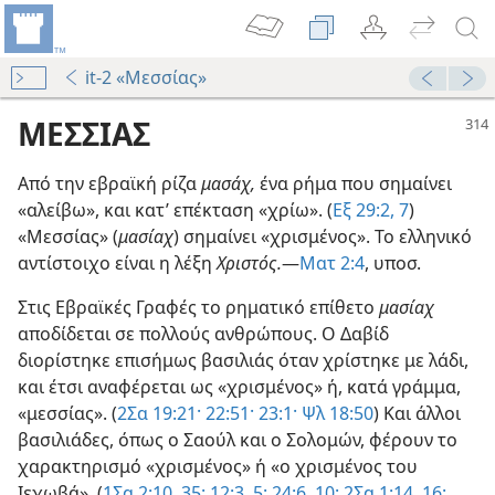
it-2 «Μεσσίας»
ΜΕΣΣΙΑΣ
Από την εβραϊκή ρίζα
μασάχ,
ένα ρήμα που σημαίνει
«αλείβω», και κατ’ επέκταση «χρίω». (
Εξ 29:2,
7
)
«Μεσσίας» (
μασίαχ
) σημαίνει «χρισμένος». Το ελληνικό
αντίστοιχο είναι η λέξη
Χριστός.
—
Ματ 2:4
, υποσ.
Στις Εβραϊκές Γραφές το ρηματικό επίθετο
μασίαχ
αποδίδεται σε πολλούς ανθρώπους. Ο Δαβίδ
διορίστηκε επισήμως βασιλιάς όταν χρίστηκε με λάδι,
και έτσι αναφέρεται ως «χρισμένος» ή, κατά γράμμα,
«μεσσίας». (
2Σα 19:21·
22:51·
23:1·
Ψλ 18:50
) Και άλλοι
βασιλιάδες, όπως ο Σαούλ και ο Σολομών, φέρουν το
χαρακτηρισμό «χρισμένος» ή «ο χρισμένος του
Ιεχωβά». (
1Σα 2:10,
35·
12:3,
5·
24:6,
10·
2Σα 1:14,
16·