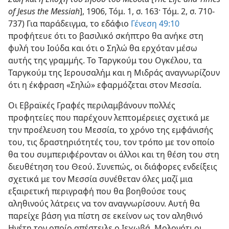
of Jesus the Messiah
], 1906, Τόμ. 1, σ. 163· Τόμ. 2, σ. 710-
737) Για παράδειγμα, το εδάφιο
Γένεση 49:10
προφήτευε ότι το βασιλικό σκήπτρο θα ανήκε στη
φυλή του Ιούδα και ότι ο Σηλώ θα ερχόταν μέσω
αυτής της γραμμής. Το Ταργκούμ του Ογκέλου, τα
Ταργκούμ της Ιερουσαλήμ και η Μιδράς αναγνωρίζουν
ότι η έκφραση «Σηλώ» εφαρμόζεται στον Μεσσία.
Οι Εβραϊκές Γραφές περιλαμβάνουν πολλές
προφητείες που παρέχουν λεπτομέρειες σχετικά με
την προέλευση του Μεσσία, το χρόνο της εμφάνισής
του, τις δραστηριότητές του, τον τρόπο με τον οποίο
θα του συμπεριφέρονταν οι άλλοι και τη θέση του στη
διευθέτηση του Θεού. Συνεπώς, οι διάφορες ενδείξεις
σχετικά με τον Μεσσία συνέθεταν όλες μαζί μια
εξαιρετική περιγραφή που θα βοηθούσε τους
αληθινούς λάτρεις να τον αναγνωρίσουν. Αυτή θα
παρείχε βάση για πίστη σε εκείνον ως τον αληθινό
Ηγέτη τον οποίο απέστειλε ο Ιεχωβά. Μολονότι οι