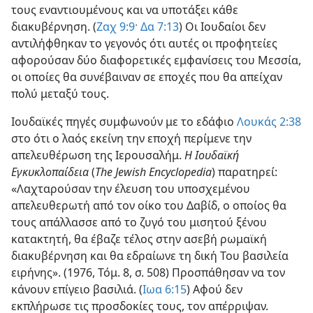
τους εναντιουμένους και να υποτάξει κάθε
διακυβέρνηση. (
Ζαχ 9:9·
Δα 7:13
) Οι Ιουδαίοι δεν
αντιλήφθηκαν το γεγονός ότι αυτές οι προφητείες
αφορούσαν δύο διαφορετικές εμφανίσεις του Μεσσία,
οι οποίες θα συνέβαιναν σε εποχές που θα απείχαν
πολύ μεταξύ τους.
Ιουδαϊκές πηγές συμφωνούν με το εδάφιο
Λουκάς 2:38
στο ότι ο λαός εκείνη την εποχή περίμενε την
απελευθέρωση της Ιερουσαλήμ.
Η Ιουδαϊκή
Εγκυκλοπαίδεια
(
The Jewish Encyclopedia
) παρατηρεί:
«Λαχταρούσαν την έλευση του υποσχεμένου
απελευθερωτή από τον οίκο του Δαβίδ, ο οποίος θα
τους απάλλασσε από το ζυγό του μισητού ξένου
κατακτητή, θα έβαζε τέλος στην ασεβή ρωμαϊκή
διακυβέρνηση και θα εδραίωνε τη δική Του βασιλεία
ειρήνης». (1976, Τόμ. 8, σ. 508) Προσπάθησαν να τον
κάνουν επίγειο βασιλιά. (
Ιωα 6:15
) Αφού δεν
εκπλήρωσε τις προσδοκίες τους, τον απέρριψαν.