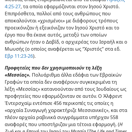
4:25-27
, τα οποία εφαρμόζονται στον Ιησού Χριστό.
Επιπρόσθετα, πολλοί από τους ανθρώπους που
αποκαλούνται «χρισμένοι» με διάφορους τρόπους
προεικόνιζαν ή εξεικόνιζαν τον Ιησού Χριστό και το
έργο που θα έκανε αυτός, μεταξύ των οποίων
ανθρώπων ήταν ο Δαβίδ, ο αρχιερέας του Ισραήλ και ο
Μωυσής (ο οποίος αναφέρεται ως “Χριστός” στα εδ.
Εβρ 11:23-26
).
Προφητείες που δεν χρησιμοποιούν τη λέξη
«Μεσσίας».
Πολυάριθμα άλλα εδάφια των Εβραϊκών
Γραφών τα οποία δεν αναφέρουν συγκεκριμένα τη
λέξη «Μεσσίας» κατανοούνταν από τους Ιουδαίους ως
προφητείες που εφαρμόζονταν σε αυτόν. Ο Άλφρεντ
Έντερσχαϊμ εντόπισε 456 περικοπές τις οποίες η
«αρχαία Συναγωγή χαρακτήριζε Μεσσιανικές», και στα
πλέον αρχαία ραβινικά συγγράμματα υπήρχαν 558
αναφορές που υποστήριζαν μια τέτοια εφαρμογή. (
Η
Ζωή και η Εποχή του Ιησού του Μεσσία
[
The Life and Times