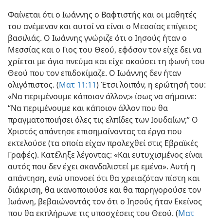
Φαίνεται ότι ο Ιωάννης ο Βαφτιστής και οι μαθητές
του ανέμεναν και αυτοί να είναι ο Μεσσίας επίγειος
βασιλιάς. Ο Ιωάννης γνώριζε ότι ο Ιησούς ήταν ο
Μεσσίας και ο Γιος του Θεού, εφόσον τον είχε δει να
χρίεται με άγιο πνεύμα και είχε ακούσει τη φωνή του
Θεού που τον επιδοκίμαζε. Ο Ιωάννης δεν ήταν
ολιγόπιστος. (
Ματ 11:11
) Έτσι λοιπόν, η ερώτησή του:
«Να περιμένουμε κάποιον άλλον;» ίσως να σήμαινε:
“Να περιμένουμε και κάποιον άλλον που θα
πραγματοποιήσει όλες τις ελπίδες των Ιουδαίων;” Ο
Χριστός απάντησε επισημαίνοντας τα έργα που
εκτελούσε (τα οποία είχαν προλεχθεί στις Εβραϊκές
Γραφές). Κατέληξε λέγοντας: «Και ευτυχισμένος είναι
αυτός που δεν έχει σκανδαλιστεί με εμένα». Αυτή η
απάντηση, ενώ υπονοεί ότι θα χρειαζόταν πίστη και
διάκριση, θα ικανοποιούσε και θα παρηγορούσε τον
Ιωάννη, βεβαιώνοντάς τον ότι ο Ιησούς ήταν Εκείνος
που θα εκπλήρωνε τις υποσχέσεις του Θεού. (
Ματ