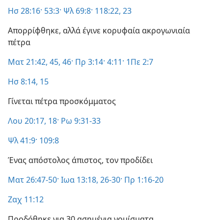
Ησ 28:16·
53:3·
Ψλ 69:8·
118:22, 23
Απορρίφθηκε, αλλά έγινε κορυφαία ακρογωνιαία
πέτρα
Ματ 21:42,
45, 46·
Πρ 3:14·
4:11·
1Πε 2:7
Ησ 8:14, 15
Γίνεται πέτρα προσκόμματος
Λου 20:17, 18·
Ρω 9:31-33
Ψλ 41:9·
109:8
Ένας απόστολος άπιστος, τον προδίδει
Ματ 26:47-50·
Ιωα 13:18,
26-30·
Πρ 1:16-20
Ζαχ 11:12
Προδόθηκε για 30 ασημένια νομίσματα