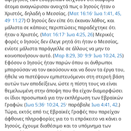
άτομα αναγνώρισαν ανοιχτά πως ο Ιησούς ήταν ο
Χριστός, δηλαδή ο Μεσσίας. (
Ματ 16:16·
Ιωα 1:41,
45,
49·
11:27
) Ο Ιησούς δεν είπε ότι έκαναν λάθος, και
μάλιστα σε κάποιες περιπτώσεις παραδέχτηκε ότι
ήταν ο Χριστός. (
Ματ 16:17·
Ιωα 4:25, 26
) Μερικές
φορές ο Ιησούς δεν έλεγε ρητά ότι ήταν ο Μεσσίας,
ενίοτε μάλιστα παράγγελλε σε άλλους να μην το
κοινοποιήσουν αυτό. (
Μαρ 8:29, 30·
9:9·
Ιωα 10:24, 25
)
Εφόσον ο Ιησούς ήταν παρών όπου οι άνθρωποι
μπορούσαν να τον ακούσουν και να δουν τα έργα του,
ήθελε να πιστέψουν εμπιστευόμενοι στη στερεή βάση
αυτών των αποδείξεων, ώστε η πίστη τους να είναι
θεμελιωμένη στην άποψη που θα είχαν διαμορφώσει
οι ίδιοι προσωπικά για την εκπλήρωση των Εβραϊκών
Γραφών. (
Ιωα 5:36·
10:24, 25
· παράβαλε
Ιωα 4:41, 42
.)
Τώρα, εκτός από τις Εβραϊκές Γραφές που παρείχαν
άφθονες πληροφορίες για το τι επρόκειτο να κάνει ο
Ιησούς, έχουμε διαθέσιμο και το υπόμνημα των