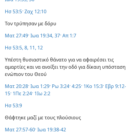
Ησ 53:5
·
Ζαχ 12:10
Τον τρύπησαν με δόρυ
Ματ 27:49·
Ιωα 19:34,
37·
Απ 1:7
Ησ 53:5,
8,
11, 12
Υπέστη θυσιαστικό θάνατο για να αφαιρέσει τις
αμαρτίες και να ανοίξει την οδό για δίκαιη υπόσταση
ενώπιον του Θεού
Ματ 20:28·
Ιωα 1:29·
Ρω 3:24·
4:25·
1Κο 15:3·
Εβρ 9:12-
15·
1Πε 2:24·
1Ιω 2:2
Ησ 53:9
Θάφτηκε μαζί με τους πλούσιους
Ματ 27:57-60·
Ιωα 19:38-42