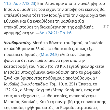
11:3·
Λου 7:18-23
) Επιπλέον, πριν από την ανάληψη του
Ιησού, οι μαθητές του είχαν την άποψη ότι εκείνος θα
απελευθέρωνε τότε τον Ισραήλ από την κυριαρχία των
Εθνικών και θα εγκαθίδρυε τη Βασιλεία (θα
αποκαθιστούσε
τη διακυβέρνηση της Δαβιδικής
γραμμής) στη γη.—
Λου 24:21·
Πρ 1:6
.
Ψευδομεσσίες.
Μετά το θάνατο του Ιησού, οι Ιουδαίοι
ακολούθησαν πολλούς ψευδομεσσίες, όπως είχε
προείπει ο Ιησούς. (
Ματ 24:5
) «Από τον Ιώσηπο
φαίνεται ότι τον πρώτο αιώνα πριν από την
καταστροφή του Ναού [το 70 Κ.Χ.] εγέρθηκαν αρκετοί
Μεσσίες υποσχόμενοι ανακούφιση από το ρωμαϊκό
ζυγό και βρίσκοντας πρόθυμους ακολούθους». (
Η
Ιουδαϊκή Εγκυκλοπαίδεια,
Τόμ. 10, σ. 251) Έπειτα, το
132 Κ.Χ., ο Μπαρ Κοχμπά (Μπαρ Κοσίμπα), ένας από
τους πιο εξέχοντες ψευδομεσσίες, ανακηρύχτηκε
Μεσσίας-βασιλιάς. Κατά τη συντριβή της επανάστασης
της οποίας ηγήθηκε αυτός, οι Ρωμαίοι στρατιώτες