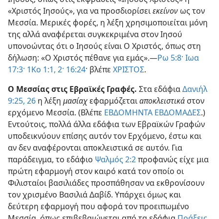
«Χριστός Ιησούς», για να προσδιορίσει
εκείνον
ως τον
Μεσσία. Μερικές φορές, η λέξη χρησιμοποιείται μόνη
της αλλά αναφέρεται συγκεκριμένα στον Ιησού
υπονοώντας ότι ο Ιησούς είναι Ο Χριστός, όπως στη
δήλωση: «Ο Χριστός πέθανε για εμάς».—
Ρω 5:8·
Ιωα
17:3·
1Κο 1:1, 2·
16:24
· βλέπε
ΧΡΙΣΤΟΣ
.
Ο Μεσσίας στις Εβραϊκές Γραφές.
Στα εδάφια
Δανιήλ
9:25, 26
η λέξη
μασίαχ
εφαρμόζεται
αποκλειστικά
στον
ερχόμενο Μεσσία. (Βλέπε
ΕΒΔΟΜΗΝΤΑ ΕΒΔΟΜΑΔΕΣ
.)
Εντούτοις, πολλά άλλα εδάφια των Εβραϊκών Γραφών
υποδεικνύουν επίσης αυτόν τον Ερχόμενο, έστω και
αν δεν αναφέρονται αποκλειστικά σε αυτόν. Για
παράδειγμα, το εδάφιο
Ψαλμός 2:2
προφανώς είχε μια
πρώτη εφαρμογή στον καιρό κατά τον οποίο οι
Φιλισταίοι βασιλιάδες προσπάθησαν να εκθρονίσουν
τον χρισμένο Βασιλιά Δαβίδ. Υπάρχει όμως και
δεύτερη εφαρμογή που αφορά τον προειπωμένο
Μεσσία, όπως επιβεβαιώνεται από τα εδάφια
Πράξεις