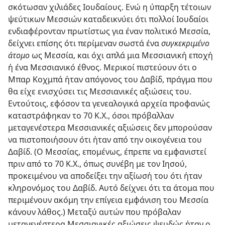
σκότωσαν χιλιάδες Ιουδαίους. Ενώ η ύπαρξη τέτοιων
ψεύτικων Μεσσιών καταδεικνύει ότι πολλοί Ιουδαίοι
ενδιαφέρονταν πρωτίστως για έναν πολιτικό Μεσσία,
δείχνει επίσης ότι περίμεναν σωστά ένα
συγκεκριμένο
άτομο
ως Μεσσία, και όχι απλά μια Μεσσιανική εποχή
ή ένα Μεσσιανικό έθνος. Μερικοί πιστεύουν ότι ο
Μπαρ Κοχμπά ήταν απόγονος του Δαβίδ, πράγμα που
θα είχε ενισχύσει τις Μεσσιανικές αξιώσεις του.
Εντούτοις, εφόσον τα γενεαλογικά αρχεία προφανώς
καταστράφηκαν το 70 Κ.Χ., όσοι πρόβαλλαν
μεταγενέστερα Μεσσιανικές αξιώσεις δεν μπορούσαν
να πιστοποιήσουν ότι ήταν από την οικογένεια του
Δαβίδ. (Ο Μεσσίας, επομένως, έπρεπε να εμφανιστεί
πριν από το 70 Κ.Χ., όπως συνέβη με τον Ιησού,
προκειμένου να αποδείξει την αξίωσή του ότι ήταν
κληρονόμος του Δαβίδ. Αυτό δείχνει ότι τα άτομα που
περιμένουν ακόμη την επίγεια εμφάνιση του Μεσσία
κάνουν λάθος.) Μεταξύ αυτών που πρόβαλαν
μεταγενέστερα Μεσσιανικές αξιώσεις ψευδώς ήταν ο