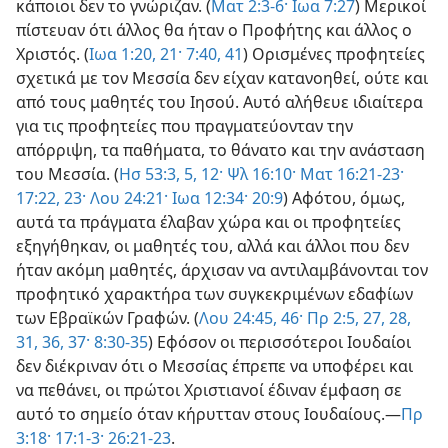
κάποιοι δεν το γνώριζαν. (
Ματ 2:3-6·
Ιωα 7:27
) Μερικοί
πίστευαν ότι άλλος θα ήταν ο Προφήτης και άλλος ο
Χριστός. (
Ιωα 1:20, 21·
7:40, 41
) Ορισμένες προφητείες
σχετικά με τον Μεσσία δεν είχαν κατανοηθεί, ούτε και
από τους μαθητές του Ιησού. Αυτό αλήθευε ιδιαίτερα
για τις προφητείες που πραγματεύονταν την
απόρριψη, τα παθήματα, το θάνατο και την ανάσταση
του Μεσσία. (
Ησ 53:3,
5,
12·
Ψλ 16:10·
Ματ 16:21-23·
17:22, 23·
Λου 24:21·
Ιωα 12:34·
20:9
) Αφότου, όμως,
αυτά τα πράγματα έλαβαν χώρα και οι προφητείες
εξηγήθηκαν, οι μαθητές του, αλλά και άλλοι που δεν
ήταν ακόμη μαθητές, άρχισαν να αντιλαμβάνονται τον
προφητικό χαρακτήρα των συγκεκριμένων εδαφίων
των Εβραϊκών Γραφών. (
Λου 24:45, 46·
Πρ 2:5,
27, 28,
31,
36, 37·
8:30-35
) Εφόσον οι περισσότεροι Ιουδαίοι
δεν διέκριναν ότι ο Μεσσίας έπρεπε να υποφέρει και
να πεθάνει, οι πρώτοι Χριστιανοί έδιναν έμφαση σε
αυτό το σημείο όταν κήρυτταν στους Ιουδαίους.—
Πρ
3:18·
17:1-3·
26:21-23
.