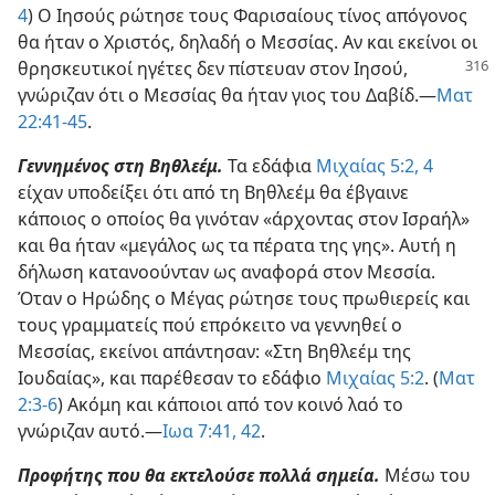
4
) Ο Ιησούς ρώτησε τους Φαρισαίους τίνος απόγονος
θα ήταν ο Χριστός, δηλαδή ο Μεσσίας. Αν και εκείνοι οι
θρησκευτικοί
ηγέτες δεν πίστευαν στον Ιησού,
γνώριζαν ότι ο Μεσσίας θα ήταν γιος του Δαβίδ.—
Ματ
22:41-45
.
Γεννημένος στη Βηθλεέμ.
Τα εδάφια
Μιχαίας 5:2,
4
είχαν υποδείξει ότι από τη Βηθλεέμ θα έβγαινε
κάποιος ο οποίος θα γινόταν «άρχοντας στον Ισραήλ»
και θα ήταν «μεγάλος ως τα πέρατα της γης». Αυτή η
δήλωση κατανοούνταν ως αναφορά στον Μεσσία.
Όταν ο Ηρώδης ο Μέγας ρώτησε τους πρωθιερείς και
τους γραμματείς πού επρόκειτο να γεννηθεί ο
Μεσσίας, εκείνοι απάντησαν: «Στη Βηθλεέμ της
Ιουδαίας», και παρέθεσαν το εδάφιο
Μιχαίας 5:2
. (
Ματ
2:3-6
) Ακόμη και κάποιοι από τον κοινό λαό το
γνώριζαν αυτό.—
Ιωα 7:41, 42
.
Προφήτης που θα εκτελούσε πολλά σημεία.
Μέσω του