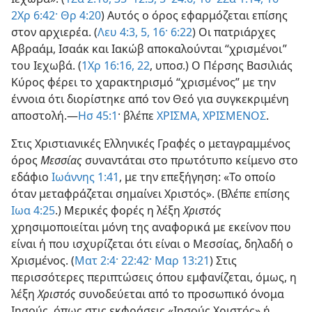
2Χρ 6:42·
Θρ 4:20
) Αυτός ο όρος εφαρμόζεται επίσης
στον αρχιερέα. (
Λευ 4:3,
5,
16·
6:22
) Οι πατριάρχες
Αβραάμ, Ισαάκ και Ιακώβ αποκαλούνται “χρισμένοι”
του Ιεχωβά. (
1Χρ 16:16,
22
, υποσ.) Ο Πέρσης Βασιλιάς
Κύρος φέρει το χαρακτηρισμό “χρισμένος” με την
έννοια ότι διορίστηκε από τον Θεό για συγκεκριμένη
αποστολή.—
Ησ 45:1
· βλέπε
ΧΡΙΣΜΑ, ΧΡΙΣΜΕΝΟΣ
.
Στις Χριστιανικές Ελληνικές Γραφές ο μεταγραμμένος
όρος
Μεσσίας
συναντάται στο πρωτότυπο κείμενο στο
εδάφιο
Ιωάννης 1:41
, με την επεξήγηση: «Το οποίο
όταν μεταφράζεται σημαίνει Χριστός». (Βλέπε επίσης
Ιωα 4:25
.) Μερικές φορές η λέξη
Χριστός
χρησιμοποιείται μόνη της αναφορικά με εκείνον που
είναι ή που ισχυρίζεται ότι είναι ο Μεσσίας, δηλαδή ο
Χρισμένος. (
Ματ 2:4·
22:42·
Μαρ 13:21
) Στις
περισσότερες περιπτώσεις όπου εμφανίζεται, όμως, η
λέξη
Χριστός
συνοδεύεται από το προσωπικό όνομα
Ιησούς, όπως στις εκφράσεις «Ιησούς Χριστός» ή