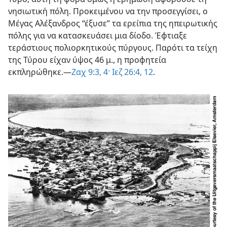
νησιωτική πόλη. Προκειμένου να την προσεγγίσει, ο
Μέγας Αλέξανδρος “έξυσε” τα ερείπια της ηπειρωτικής
πόλης για να κατασκευάσει μια δίοδο. Έφτιαξε
τεράστιους πολιορκητικούς πύργους. Παρότι τα τείχη
της Τύρου είχαν ύψος 46 μ., η προφητεία
εκπληρώθηκε.—
Ζαχ 9:3, 4·
Ιεζ 26:4,
12
.