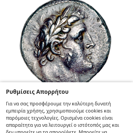
Ρυθμίσεις Απορρήτου
Ο Μελκάρτ, ένας από τους θεούς της αρχαίας Τύρου, όπως
Για να σας προσφέρουμε την καλύτερη δυνατή
απεικονίζεται σε νόμισμα ασημένιου τετράδραχμου (σίκλος)
εμπειρία χρήσης, χρησιμοποιούμε cookies και
παρόμοιες τεχνολογίες. Ορισμένα cookies είναι
απαραίτητα για να λειτουργεί ο ιστότοπός μας και
δεν μπορείτε να τα απορρίψετε. Μπορείτε να