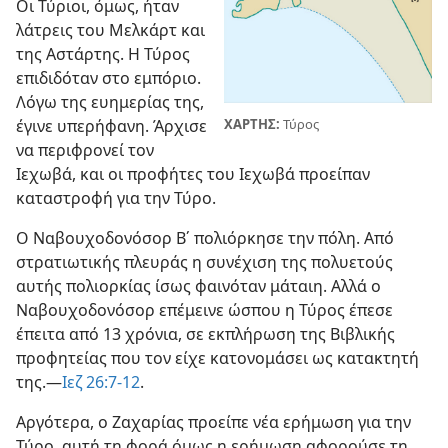
Οι Τύριοι, όμως, ήταν
λάτρεις του Μελκάρτ και
της Αστάρτης. Η Τύρος
επιδιδόταν στο εμπόριο.
Λόγω της ευημερίας της,
ΧΑΡΤΗΣ:
Τύρος
έγινε υπερήφανη. Άρχισε
να περιφρονεί τον
Ιεχωβά, και οι προφήτες του Ιεχωβά προείπαν
καταστροφή για την Τύρο.
Ο Ναβουχοδονόσορ Β΄ πολιόρκησε την πόλη. Από
στρατιωτικής πλευράς η συνέχιση της πολυετούς
αυτής πολιορκίας ίσως φαινόταν μάταιη. Αλλά ο
Ναβουχοδονόσορ επέμεινε ώσπου η Τύρος έπεσε
έπειτα από 13 χρόνια, σε εκπλήρωση της Βιβλικής
προφητείας που τον είχε κατονομάσει ως κατακτητή
της.—
Ιεζ 26:7-12
.
Αργότερα, ο Ζαχαρίας προείπε νέα ερήμωση για την
Τύρο, αυτή τη φορά όμως η ερήμωση αφορούσε τη