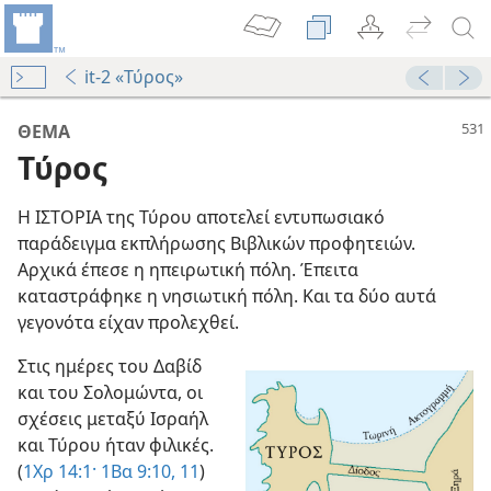
it-2 «Τύρος»
ΘΕΜΑ
Τύρος
Η ΙΣΤΟΡΙΑ της Τύρου αποτελεί εντυπωσιακό
παράδειγμα εκπλήρωσης Βιβλικών προφητειών.
αν Θεός
Αρχικά έπεσε η ηπειρωτική πόλη. Έπειτα
63
καταστράφηκε η νησιωτική πόλη. Και τα δύο αυτά
ισχύει την Πεποίθηση στον Λόγο του Ιεχωβά
γεγονότα είχαν προλεχθεί.
ίας για τη Συνάθροιση—2017
Στις ημέρες του Δαβίδ
και του Σολομώντα, οι
σχέσεις μεταξύ Ισραήλ
και Τύρου ήταν φιλικές.
76
(
1Χρ 14:1·
1Βα 9:10, 11
)