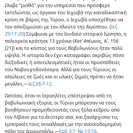
έλαβε “μισθό” για την υπηρεσία που πρόσφερε
εκτελώντας ως όργανο του Ιεχωβά την καταδικαστική
κρίση σε βάρος της Τύρου, ο Ιεχωβά υποσχέθηκε να
τον αποζημιώσει με τον πλούτο της Αιγύπτου. (
Ιεζ
29:17-20
) Σύμφωνα με τον Ιουδαίο ιστορικό Ιώσηπο, η
πολιορκία κράτησε 13 χρόνια (
Κατ’ Απίωνος,
Α΄, 156
[21]) και το κόστος για τους Βαβυλωνίους ήταν πολύ
υψηλό. Η ιστορία δεν έχει καταγράψει ακριβώς πόσο
διεξοδικές ή αποτελεσματικές ήταν οι προσπάθειες
του Ναβουχοδονόσορα. Αλλά για τους Τύριους οι
απώλειες σε ζωές και οι υλικές ζημιές πρέπει να ήταν
μεγάλες.—
Ιεζ 26:7-12
.
Ωστόσο, όταν οι Ισραηλίτες επέστρεψαν από τη
βαβυλωνιακή εξορία, οι Τύριοι μπόρεσαν να τους
βοηθήσουν προμηθεύοντάς τους ξύλα κέδρου από
τον Λίβανο για το δεύτερο ναό, και ξανάρχισαν τις
εμπορικές τους συναλλαγές με την ανοικοδομημένη
πόλη της Ιερουσαλήμ.—
Εσδ 3:7·
Νε 13:16
.