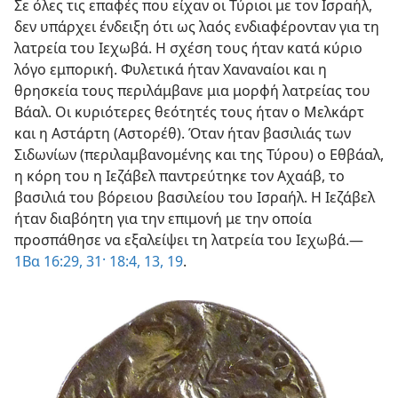
Σε όλες τις επαφές που είχαν οι Τύριοι με τον Ισραήλ,
δεν υπάρχει ένδειξη ότι ως λαός ενδιαφέρονταν για τη
λατρεία του Ιεχωβά. Η σχέση τους ήταν κατά κύριο
λόγο εμπορική. Φυλετικά ήταν Χαναναίοι και η
θρησκεία τους περιλάμβανε μια μορφή λατρείας του
Βάαλ. Οι κυριότερες θεότητές τους ήταν ο Μελκάρτ
και η Αστάρτη (Αστορέθ). Όταν ήταν βασιλιάς των
Σιδωνίων (περιλαμβανομένης και της Τύρου) ο Εθβάαλ,
η κόρη του η Ιεζάβελ παντρεύτηκε τον Αχαάβ, το
βασιλιά του βόρειου βασιλείου του Ισραήλ. Η Ιεζάβελ
ήταν διαβόητη για την επιμονή με την οποία
προσπάθησε να εξαλείψει τη λατρεία του Ιεχωβά.—
1Βα 16:29,
31·
18:4,
13,
19
.