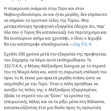
Η σύγκρουση ανάμεσα στην Τύρο και στον
Ναβουχοδονόσορα, αν και ήταν μεγάλη, δεν επρόκειτο
να σημάνει το οριστικό τέλος της Τύρου. Μια
μεταγενέστερη προφητική εξαγγελία έδειχνε ότι, παρ’
όλο που η Τύρος θα κατασκεύαζε ένα περιτείχισμα και
θα συσσώρευε ασήμι και χρυσάφι, ο ίδιος ο Ιεχωβά
θα την κατέστρεφε ολοκληρωτικά.—
Ζαχ 9:3, 4
.
Σχεδόν 200 χρόνια μετά την εξαγγελία της προφητείας
του Ζαχαρία, τα λόγια αυτά εκπληρώθηκαν. Το
332 Π.Κ.Χ., ο Μέγας Αλέξανδρος διέσχισε με το στρατό
του τη Μικρά Ασία και, κατά τη σαρωτική επέλασή του
προς το Ν, έκανε μια αρκετά μεγάλη στάση ώστε να
ασχοληθεί με την Τύρο. Όταν η πόλη αρνήθηκε να
ανοίξει τις πύλες της, ο Αλέξανδρος εξοργισμένος
έβαλε το στρατό του να “ξύσει” τα ερείπια της
ηπειρωτικής πόλης και να τα ρίξει μέσα στη θάλασσα,
κατασκευάζοντας έτσι μια δίοδο προς τη νησιωτική