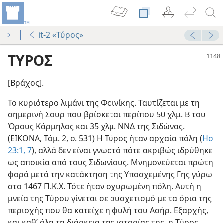
it-2 «Τύρος»
ΤΥΡΟΣ
[Βράχος].
Το κυριότερο λιμάνι της Φοινίκης. Ταυτίζεται με τη
σημερινή Σουρ που βρίσκεται περίπου 50 χλμ. Β του
αν Θεός
Όρους Κάρμηλος και 35 χλμ. ΝΝΔ της Σιδώνας.
63
(ΕΙΚΟΝΑ, Τόμ. 2, σ. 531) Η Τύρος ήταν αρχαία πόλη (
Ησ
23:1,
7
), αλλά δεν είναι γνωστό πότε ακριβώς ιδρύθηκε
76
ως αποικία από τους Σιδωνίους. Μνημονεύεται πρώτη
 της Τύρου
φορά μετά την κατάκτηση της Υποσχεμένης Γης γύρω
ωπότητα Α΄
στο 1467 Π.Κ.Χ. Τότε ήταν οχυρωμένη πόλη. Αυτή η
ός;
μνεία της Τύρου γίνεται σε συσχετισμό με τα όρια της
περιοχής που θα κατείχε η φυλή του Ασήρ. Εξαρχής,
και καθ’ όλη τη διάρκεια της ιστορίας της, η Τύρος