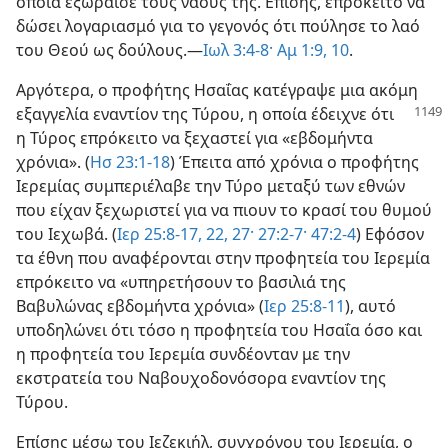
οποία εξωράισε τους ναούς της. Επίσης, επρόκειτο να
δώσει λογαριασμό για το γεγονός ότι πούλησε το λαό
του Θεού ως δούλους.—
Ιωλ 3:4-8·
Αμ 1:9, 10
.
Αργότερα, ο προφήτης Ησαΐας κατέγραψε μια ακόμη
εξαγγελία εναντίον της Τύρου, η οποία έδειχνε
ότι
η Τύρος επρόκειτο να ξεχαστεί για «εβδομήντα
χρόνια». (
Ησ 23:1-18
) Έπειτα από χρόνια ο προφήτης
Ιερεμίας συμπεριέλαβε την Τύρο μεταξύ των εθνών
που είχαν ξεχωριστεί για να πιουν το κρασί του θυμού
του Ιεχωβά. (
Ιερ 25:8-17,
22,
27·
27:2-7·
47:2-4
) Εφόσον
τα έθνη που αναφέρονται στην προφητεία του Ιερεμία
επρόκειτο να «υπηρετήσουν το βασιλιά της
Βαβυλώνας εβδομήντα χρόνια» (
Ιερ 25:8-11
), αυτό
υποδηλώνει ότι τόσο η προφητεία του Ησαΐα όσο και
η προφητεία του Ιερεμία συνδέονταν με την
εκστρατεία του Ναβουχοδονόσορα εναντίον της
Τύρου.
Επίσης μέσω του Ιεζεκιήλ, συγχρόνου του Ιερεμία, ο