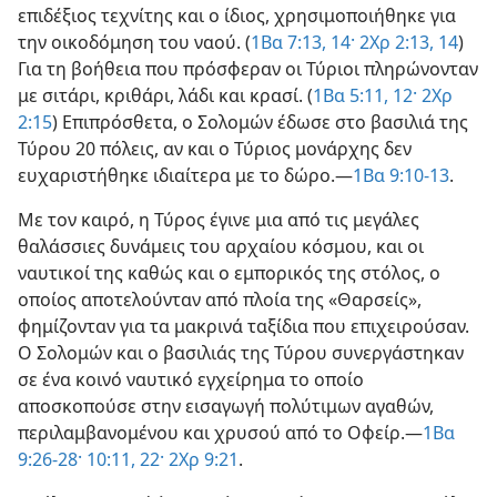
επιδέξιος τεχνίτης και ο ίδιος, χρησιμοποιήθηκε για
την οικοδόμηση του ναού. (
1Βα 7:13, 14·
2Χρ 2:13, 14
)
Για τη βοήθεια που πρόσφεραν οι Τύριοι πληρώνονταν
με σιτάρι, κριθάρι, λάδι και κρασί. (
1Βα 5:11, 12·
2Χρ
2:15
) Επιπρόσθετα, ο Σολομών έδωσε στο βασιλιά της
Τύρου 20 πόλεις, αν και ο Τύριος μονάρχης δεν
ευχαριστήθηκε ιδιαίτερα με το δώρο.—
1Βα 9:10-13
.
Με τον καιρό, η Τύρος έγινε μια από τις μεγάλες
θαλάσσιες δυνάμεις του αρχαίου κόσμου, και οι
ναυτικοί της καθώς και ο εμπορικός της στόλος, ο
οποίος αποτελούνταν από πλοία της «Θαρσείς»,
φημίζονταν για τα μακρινά ταξίδια που επιχειρούσαν.
Ο Σολομών και ο βασιλιάς της Τύρου συνεργάστηκαν
σε ένα κοινό ναυτικό εγχείρημα το οποίο
αποσκοπούσε στην εισαγωγή πολύτιμων αγαθών,
περιλαμβανομένου και χρυσού από το Οφείρ.—
1Βα
9:26-28·
10:11,
22·
2Χρ 9:21
.