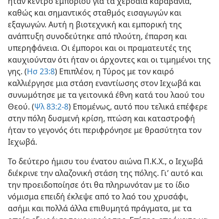
ήταν κέντρο εμπορίου για τα χερσαία καραβάνια,
καθώς και σημαντικός σταθμός εισαγωγών και
εξαγωγών. Αυτή η βιοτεχνική και εμπορική της
ανάπτυξη συνοδεύτηκε από πλούτη, έπαρση και
υπερηφάνεια. Οι έμποροι και οι πραματευτές της
καυχιούνταν ότι ήταν οι άρχοντες και οι τιμημένοι της
γης. (
Ησ 23:8
) Επιπλέον, η Τύρος με τον καιρό
καλλιέργησε μια στάση εναντίωσης στον Ιεχωβά και
συνωμότησε με τα γειτονικά έθνη κατά του λαού του
Θεού. (
Ψλ 83:2-8
) Επομένως, αυτό που τελικά επέφερε
στην πόλη δυσμενή κρίση, πτώση και καταστροφή
ήταν το γεγονός ότι περιφρόνησε με θρασύτητα τον
Ιεχωβά.
Το δεύτερο ήμισυ του ένατου αιώνα Π.Κ.Χ., ο Ιεχωβά
διέκρινε την αλαζονική στάση της πόλης. Γι’ αυτό και
την προειδοποίησε ότι θα πληρωνόταν με το ίδιο
νόμισμα επειδή έκλεψε από το λαό του χρυσάφι,
ασήμι και πολλά άλλα επιθυμητά πράγματα, με τα