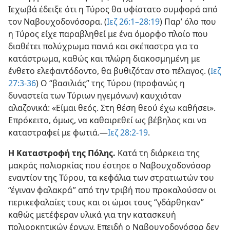
Ιεχωβά έδειξε ότι η Τύρος θα υφίστατο συμφορά από
τον Ναβουχοδονόσορα. (
Ιεζ 26:1–28:19
) Παρ’ όλο που
η Τύρος είχε παραβληθεί με ένα όμορφο πλοίο που
διαθέτει πολύχρωμα πανιά και σκέπαστρα για το
κατάστρωμα, καθώς και πλώρη διακοσμημένη με
ένθετο ελεφαντόδοντο, θα βυθιζόταν στο πέλαγος. (
Ιεζ
27:3-36
) Ο “βασιλιάς” της Τύρου (προφανώς η
δυναστεία των Τύριων ηγεμόνων) καυχιόταν
αλαζονικά: «Είμαι θεός. Στη θέση θεού έχω καθήσει».
Επρόκειτο, όμως, να καθαιρεθεί ως βέβηλος και να
καταστραφεί με φωτιά.—
Ιεζ 28:2-19
.
Η Καταστροφή της Πόλης.
Κατά τη διάρκεια της
μακράς πολιορκίας που έστησε ο Ναβουχοδονόσορ
εναντίον της Τύρου, τα κεφάλια των στρατιωτών του
“έγιναν φαλακρά” από την τριβή που προκαλούσαν οι
περικεφαλαίες τους και οι ώμοι τους “γδάρθηκαν”
καθώς μετέφεραν υλικά για την κατασκευή
πολιορκητικών έργων. Επειδή ο Ναβουχοδονόσορ δεν