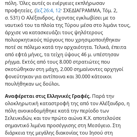
πόλη. Όλες αυτές οι ενέργειες εκπλήρωσαν
προφητείες. (
Ιεζ 26:4,
12
· ΣΧΕΔΙΑΓΡΑΜΜΑ, Τόμ. 2,
σ. 531) Ο Αλέξανδρος, έχοντας εγκλωβίσει με το
ναυτικό του τα πλοία της Τύρου μέσα στο λιμάνι τους,
άρχισε να κατασκευάζει τους ψηλότερους
πολιορκητικούς πύργους που χρησιμοποιήθηκαν
ποτέ σε πόλεμο κατά την αρχαιότητα. Τελικά, έπειτα
από εφτά μήνες, τα τείχη ύψους 46 μ. υπέστησαν
ρήγμα. Εκτός από τους 8.000 στρατιώτες που
σκοτώθηκαν στη μάχη, 2.000 σημαίνοντες αρχηγοί
φονεύτηκαν για αντίποινα και 30.000 κάτοικοι
πουλήθηκαν ως δούλοι.
Αναφέρεται στις Ελληνικές Γραφές.
Παρά την
ολοκληρωτική καταστροφή της από τον Αλέξανδρο, η
πόλη ανοικοδομήθηκε κατά την περίοδο των
Σελευκιδών, και τον πρώτο αιώνα Κ.Χ. αποτελούσε
σημαντικό λιμένα προσέγγισης στη Μεσόγειο. Στη
διάρκεια της μεγάλης διακονίας του Ιησού στη