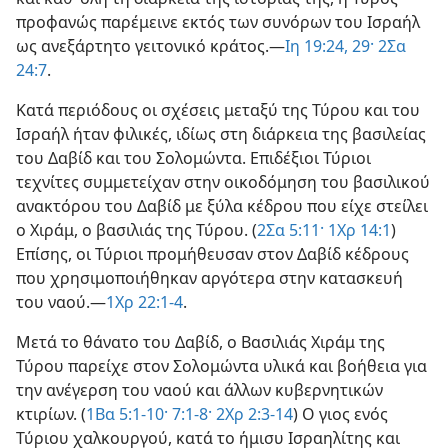
προφανώς παρέμεινε εκτός των συνόρων του Ισραήλ
ως ανεξάρτητο γειτονικό κράτος.—
Ιη 19:24,
29·
2Σα
24:7
.
Κατά περιόδους οι σχέσεις μεταξύ της Τύρου και του
Ισραήλ ήταν φιλικές, ιδίως στη διάρκεια της βασιλείας
του Δαβίδ και του Σολομώντα. Επιδέξιοι Τύριοι
τεχνίτες συμμετείχαν στην οικοδόμηση του βασιλικού
ανακτόρου του Δαβίδ με ξύλα κέδρου που είχε στείλει
ο Χιράμ, ο βασιλιάς της Τύρου. (
2Σα 5:11·
1Χρ 14:1
)
Επίσης, οι Τύριοι προμήθευσαν στον Δαβίδ κέδρους
που χρησιμοποιήθηκαν αργότερα στην κατασκευή
του ναού.—
1Χρ 22:1-4
.
Μετά το θάνατο του Δαβίδ, ο Βασιλιάς Χιράμ της
Τύρου παρείχε στον Σολομώντα υλικά και βοήθεια για
την ανέγερση του ναού και άλλων κυβερνητικών
κτιρίων. (
1Βα 5:1-10·
7:1-8·
2Χρ 2:3-14
) Ο γιος ενός
Τύριου χαλκουργού, κατά το ήμισυ Ισραηλίτης και