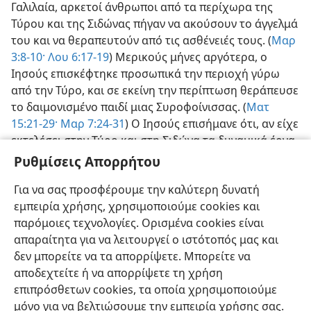
Γαλιλαία, αρκετοί άνθρωποι από τα περίχωρα της
Τύρου και της Σιδώνας πήγαν να ακούσουν το άγγελμά
του και να θεραπευτούν από τις ασθένειές τους. (
Μαρ
3:8-10·
Λου 6:17-19
) Μερικούς μήνες αργότερα, ο
Ιησούς επισκέφτηκε προσωπικά την περιοχή γύρω
από την Τύρο, και σε εκείνη την περίπτωση θεράπευσε
το δαιμονισμένο παιδί μιας Συροφοίνισσας. (
Ματ
15:21-29·
Μαρ 7:24-31
) Ο Ιησούς επισήμανε ότι, αν είχε
εκτελέσει στην Τύρο και στη Σιδώνα τα δυναμικά έργα
που έκανε στη Χοραζίν και στη Βηθσαϊδά, οι
Ρυθμίσεις Απορρήτου
ειδωλολάτρες της Τύρου και της Σιδώνας θα είχαν
Για να σας προσφέρουμε την καλύτερη δυνατή
ανταποκριθεί περισσότερο από εκείνους τους
εμπειρία χρήσης, χρησιμοποιούμε cookies και
Ιουδαίους.—
Ματ 11:20-22·
Λου 10:13, 14
.
παρόμοιες τεχνολογίες. Ορισμένα cookies είναι
απαραίτητα για να λειτουργεί ο ιστότοπός μας και
δεν μπορείτε να τα απορρίψετε. Μπορείτε να
αποδεχτείτε ή να απορρίψετε τη χρήση
επιπρόσθετων cookies, τα οποία χρησιμοποιούμε
Ελληνική
Κοινή Χρήση
Προτιμήσεις
μόνο για να βελτιώσουμε την εμπειρία χρήσης σας.
Copyright
© 2026 Watch Tower Bible and Tract Society of Pennsylvania