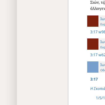
Σιών, τ
ἀλλογεν
Ιω
Ευ
3:17
w98
Ιω
Ευ
3:17
w62
Ιω
Οδ
3:17
Η Σκοπιά
1/5/1