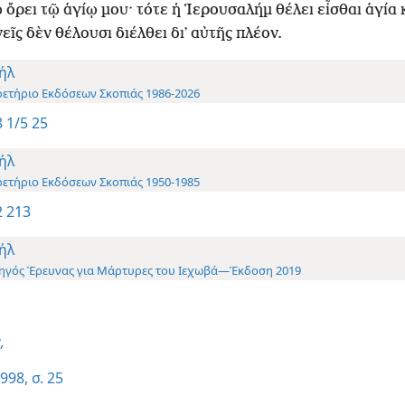
ῷ ὄρει τῷ ἁγίῳ μου· τότε ἡ Ἱερουσαλήμ θέλει εἶσθαι ἁγία 
εῖς δὲν θέλουσι διέλθει δι᾿ αὐτῆς πλέον.
ήλ
ρετήριο Εκδόσεων Σκοπιάς 1986-2026
 1/5 25
ήλ
ρετήριο Εκδόσεων Σκοπιάς 1950-1985
 213
ήλ
ηγός Έρευνας για Μάρτυρες του Ιεχωβά—Έκδοση 2019
,
998, σ. 25