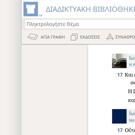
ΔΙΑΔΙΚΤΥΑΚΗ ΒΙΒΛΙΟΘΗΚΗ
ΑΓΙΑ ΓΡΑΦΗ
ΕΚΔΟΣΕΙΣ
ΣΥΝΑΘΡΟ
Ιω
Η 
17
Και 
σ
Η 
και
Ιω
Με
17
Οὕτω