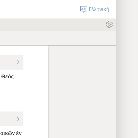
Ελληνική
ο Θεός
τοικῶν ἐν