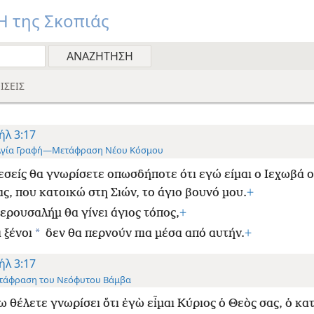
 της Σκοπιάς
ΙΣΕΙΣ
ήλ 3:17
Αγία Γραφή—Μετάφραση Νέου Κόσμου
εσείς θα γνωρίσετε οπωσδήποτε ότι εγώ είμαι ο Ιεχωβά 
ας, που κατοικώ στη Σιών, το άγιο βουνό μου.
+
Ιερουσαλήμ θα γίνει άγιος τόπος,
+
*
 ξένοι
δεν θα περνούν πια μέσα από αυτήν.
+
ήλ 3:17
τάφραση του Νεόφυτου Βάμβα
 θέλετε γνωρίσει ὅτι ἐγὼ εἶμαι Κύριος ὁ Θεὸς σας, ὁ κα