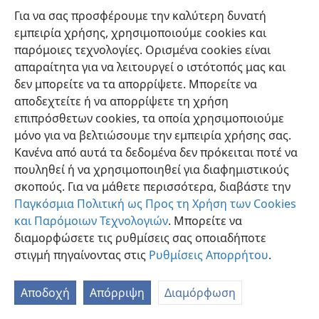
Για να σας προσφέρουμε την καλύτερη δυνατή
εμπειρία χρήσης, χρησιμοποιούμε cookies και
παρόμοιες τεχνολογίες. Ορισμένα cookies είναι
απαραίτητα για να λειτουργεί ο ιστότοπός μας και
δεν μπορείτε να τα απορρίψετε. Μπορείτε να
Ελληνική
Προτιμήσεις
αποδεχτείτε ή να απορρίψετε τη χρήση
Copyright
© 2026 Watch Tower Bible and Tract Society of Pennsylvania
επιπρόσθετων cookies, τα οποία χρησιμοποιούμε
Όροι Χρήσης
Πολιτική Απορρήτου
Ρυθμίσεις Απορρήτου
μόνο για να βελτιώσουμε την εμπειρία χρήσης σας.
Σύνδεση
JW.ORG
Κανένα από αυτά τα δεδομένα δεν πρόκειται ποτέ να
πουληθεί ή να χρησιμοποιηθεί για διαφημιστικούς
σκοπούς. Για να μάθετε περισσότερα, διαβάστε την
Παγκόσμια Πολιτική ως Προς τη Χρήση των Cookies
και Παρόμοιων Τεχνολογιών
. Μπορείτε να
διαμορφώσετε τις ρυθμίσεις σας οποιαδήποτε
στιγμή πηγαίνοντας στις
Ρυθμίσεις Απορρήτου
.
Αποδοχή
Απόρριψη
Διαμόρφωση