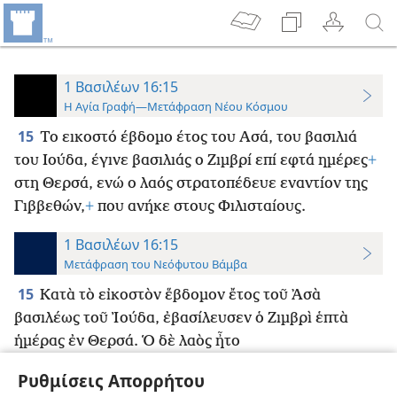
1 Βασιλέων 16:15
Η Αγία Γραφή—Μετάφραση Νέου Κόσμου
15
Το εικοστό έβδομο έτος του Ασά, του βασιλιά
του Ιούδα, έγινε βασιλιάς ο Ζιμβρί επί εφτά ημέρες
+
στη Θερσά, ενώ ο λαός στρατοπέδευε εναντίον της
Γιββεθών,
+
που ανήκε στους Φιλισταίους.
1 Βασιλέων 16:15
Μετάφραση του Νεόφυτου Βάμβα
15
Κατὰ τὸ εἰκοστὸν ἕβδομον ἔτος τοῦ ᾿Ασὰ
βασιλέως τοῦ Ἰούδα, ἐβασίλευσεν ὁ Ζιμβρὶ ἑπτὰ
ἡμέρας ἐν Θερσά. Ὁ δὲ λαὸς ἦτο
ἐστρατοπεδευμένος κατὰ τῆς Γιββεθών, ἥτις ἦτο τῶν
Ρυθμίσεις Απορρήτου
Φιλισταίων.