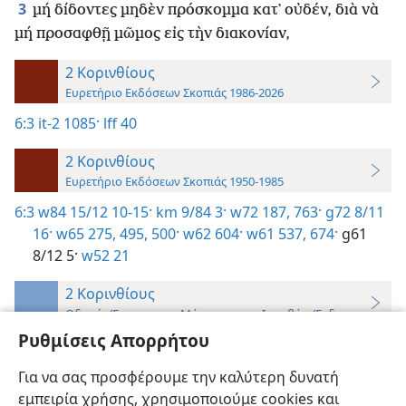
3
μή δίδοντες μηδὲν πρόσκομμα κατ᾿ οὐδέν, διὰ νὰ
μή προσαφθῇ μῶμος εἰς τὴν διακονίαν,
2 Κορινθίους
Ευρετήριο Εκδόσεων Σκοπιάς 1986-2026
6:3
it-2 1085·
lff 40
2 Κορινθίους
Ευρετήριο Εκδόσεων Σκοπιάς 1950-1985
6:3
w84 15/12 10-15·
km 9/84 3·
w72 187,
763·
g72 8/11
16·
w65 275,
495,
500·
w62 604·
w61 537,
674·
g61
8/12 5·
w52 21
2 Κορινθίους
Οδηγός Έρευνας για Μάρτυρες του Ιεχωβά—Έκδοση 2019
Ρυθμίσεις Απορρήτου
6:3
Για να σας προσφέρουμε την καλύτερη δυνατή
Ευτυχισμένη Ζωή για Πάντα!—Βιβλίο,
μάθημα 40
εμπειρία χρήσης, χρησιμοποιούμε cookies και