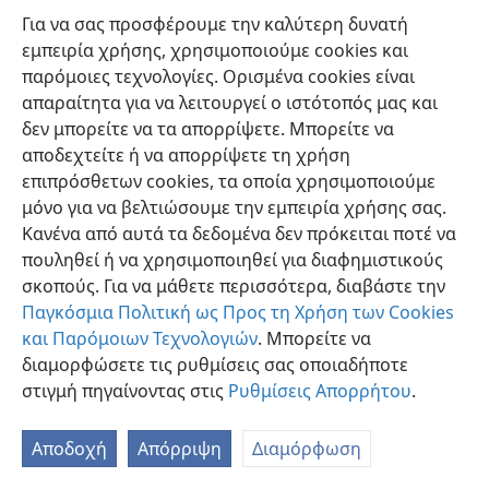
Για να σας προσφέρουμε την καλύτερη δυνατή
εμπειρία χρήσης, χρησιμοποιούμε cookies και
παρόμοιες τεχνολογίες. Ορισμένα cookies είναι
απαραίτητα για να λειτουργεί ο ιστότοπός μας και
δεν μπορείτε να τα απορρίψετε. Μπορείτε να
Ελληνική
Προτιμήσεις
αποδεχτείτε ή να απορρίψετε τη χρήση
Copyright
© 2026 Watch Tower Bible and Tract Society of Pennsylvania
επιπρόσθετων cookies, τα οποία χρησιμοποιούμε
Όροι Χρήσης
Πολιτική Απορρήτου
Ρυθμίσεις Απορρήτου
μόνο για να βελτιώσουμε την εμπειρία χρήσης σας.
Σύνδεση
JW.ORG
Κανένα από αυτά τα δεδομένα δεν πρόκειται ποτέ να
πουληθεί ή να χρησιμοποιηθεί για διαφημιστικούς
σκοπούς. Για να μάθετε περισσότερα, διαβάστε την
Παγκόσμια Πολιτική ως Προς τη Χρήση των Cookies
και Παρόμοιων Τεχνολογιών
. Μπορείτε να
διαμορφώσετε τις ρυθμίσεις σας οποιαδήποτε
στιγμή πηγαίνοντας στις
Ρυθμίσεις Απορρήτου
.
Αποδοχή
Απόρριψη
Διαμόρφωση