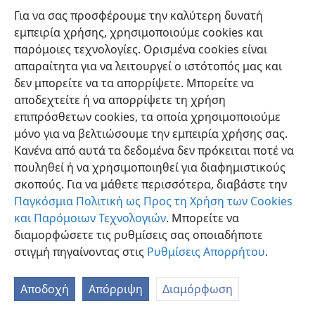
Για να σας προσφέρουμε την καλύτερη δυνατή
εμπειρία χρήσης, χρησιμοποιούμε cookies και
παρόμοιες τεχνολογίες. Ορισμένα cookies είναι
απαραίτητα για να λειτουργεί ο ιστότοπός μας και
δεν μπορείτε να τα απορρίψετε. Μπορείτε να
Ελληνική
Προτιμήσεις
αποδεχτείτε ή να απορρίψετε τη χρήση
Copyright
© 2026 Watch Tower Bible and Tract Society of Pennsylvania
επιπρόσθετων cookies, τα οποία χρησιμοποιούμε
Όροι Χρήσης
Πολιτική Απορρήτου
Ρυθμίσεις Απορρήτου
μόνο για να βελτιώσουμε την εμπειρία χρήσης σας.
Σύνδεση
JW.ORG
Κανένα από αυτά τα δεδομένα δεν πρόκειται ποτέ να
πουληθεί ή να χρησιμοποιηθεί για διαφημιστικούς
σκοπούς. Για να μάθετε περισσότερα, διαβάστε την
Παγκόσμια Πολιτική ως Προς τη Χρήση των Cookies
και Παρόμοιων Τεχνολογιών
. Μπορείτε να
διαμορφώσετε τις ρυθμίσεις σας οποιαδήποτε
στιγμή πηγαίνοντας στις
Ρυθμίσεις Απορρήτου
.
Αποδοχή
Απόρριψη
Διαμόρφωση