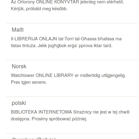
Az Őrtorony ONLINE KÖNYVTÁR jelenleg nem elérhető.
Kérjük, próbáld meg később.
Malti
Il-LIBRERIJA ONLAJN tat-Torri tal-Għassa bħalissa ma
tistax tintuża. Jekk jogħġbok erġaʼ pprova iktar tard.
Norsk
Watchtower ONLINE LIBRARY er midlertidig utilgjengelig.
Prøv igjen senere.
polski
BIBLIOTEKA INTERNETOWA Strażnicy nie jest w tej chwili
dostępna. Prosimy spróbować później.