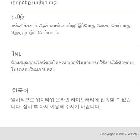
փորձեք ավելի ուշ։
தமிழ்
மன்னிக்கவும். ஆன்லைன் லைப்ரரி இப்போது வேலை செய்யாது.
பிறகு முயற்சி செய்யவும்.
ไทย
ห้องสมุดออนไลน์ของว็อชเทาเวอร์ไม่สามารถใช้งานได้ชั่วขณะ
โปรดลองใหม่ภายหลัง
한국어
일시적으로 워치타워 온라인 라이브러리에 접속할 수 없습
니다. 잠시 후 다시 이용해 주시기 바랍니다.
Copyright © 2017 Watch To