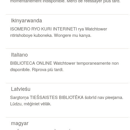
momentanément indisponible. Merci de réessayer plus tard.
Ikinyarwanda
ISOMERO RYO KURI INTERINETI rya Watchtower
ntirishoboye kuboneka. Wongere mu kanya.
Italiano
BIBLIOTECA ONLINE Watchtower temporaneamente non
disponibile. Riprova più tardi.
Latviešu
Sargtorņa TIEŠSAISTES BIBLIOTĒKA šobrīd nav pieejama.
Lūdzu, mēģiniet vēlāk.
magyar