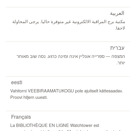
العربية
مكتبة برج المراقبة الالكترونية غير متوفرة حاليا. يرجى المحاولة
لاحقا.
עברית
המצפה ‏‎—‎‏ ספרייה אונליין אינה זמינה כרגע. נסה שוב מאוחר
יותר.
eesti
Vahitorni VEEBIRAAMATUKOGU pole ajutiselt kättesaadav.
Proovi hiljem uuesti.
Français
La BIBLIOTHÈQUE EN LIGNE Watchtower est