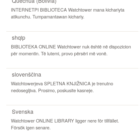
Quechua (Bolivia)
INTERNETPI BIBLIOTECA Watchtower mana kichariyta
atikunchu. Tumpamantawan kichariy.
shqip
BIBLIOTEKA ONLINE Watchtower nuk është në dispozicion
për momentin. Të lutemi, provo përsëri më vonë.
slovenščina
Watchtowerjeva SPLETNA KNJIŽNICA je trenutno
nedosegljiva. Prosimo, poskusite kasneje.
Svenska
Watchtower ONLINE LIBRARY ligger nere för tillfället.
Försök igen senare.