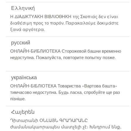
Ελληνική
Η ΔΙΑΔΙΚΤΥΑΚΗ ΒΙΒΛΙΟΘΗΚΗ της Σκοπιάς δεν είναι
διαθέσιμη προς το παρόν. Παρακαλούμε δοκιμάστε
ξανά αργότερα.
русский
ОНЛАЙН-БИБЛИОТЕКА Сторожевой башни временно
недоступна. Пожалуйста, повторите попытку позже.
українська
ОНЛАЙН-БІБЛІОТЕКА Товариства «Вартова башта»
тимчасово недоступна. Будь ласка, спробуйте ще раз
пізніше.
Հայերեն
Դիտարանի ՕՆԼԱՅՆ ԳՐԱԴԱՐԱՆԸ
ժամանակաորապես մատչելի չէ։ Խնդրում ենք,