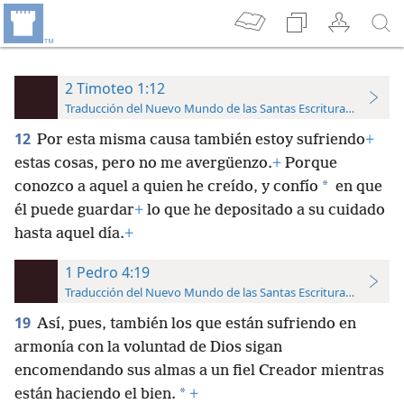
2 Timoteo 1:12
Traducción del Nuevo Mundo de las Santas Escrituras (con refer
12
Por esta misma causa también estoy sufriendo
+
estas cosas, pero no me avergüenzo.
+
Porque
*
conozco a aquel a quien he creído, y confío
en que
él puede guardar
+
lo que he depositado a su cuidado
hasta aquel día.
+
1 Pedro 4:19
Traducción del Nuevo Mundo de las Santas Escrituras (con refer
19
Así, pues, también los que están sufriendo en
armonía con la voluntad de Dios sigan
encomendando sus almas a un fiel Creador mientras
*
están haciendo el bien.
+