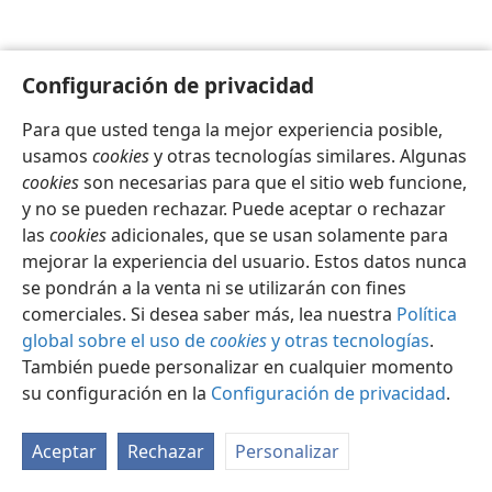
Configuración de privacidad
Para que usted tenga la mejor experiencia posible,
Español
Configuración
usamos
cookies
y otras tecnologías similares. Algunas
Copyright
© 2026 Watch Tower Bible and Tract Society of Pennsylvania
cookies
son necesarias para que el sitio web funcione,
Condiciones de uso
Política de privacidad
y no se pueden rechazar. Puede aceptar o rechazar
Configuración de privacidad
Iniciar sesión
JW.ORG
las
cookies
adicionales, que se usan solamente para
mejorar la experiencia del usuario. Estos datos nunca
se pondrán a la venta ni se utilizarán con fines
comerciales. Si desea saber más, lea nuestra
Política
global sobre el uso de
cookies
y otras tecnologías
.
También puede personalizar en cualquier momento
su configuración en la
Configuración de privacidad
.
Aceptar
Rechazar
Personalizar