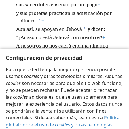
sus sacerdotes enseñan por un pago
+
y sus profetas practican la adivinación por
*
dinero.
+
*
Aun así, se apoyan en Jehová
y dicen:
“¿Acaso no está Jehová con nosotros?
+
A nosotros no nos caerá encima ninguna
calamidad”.
+
Configuración de privacidad
Para que usted tenga la mejor experiencia posible,
usamos
cookies
y otras tecnologías similares. Algunas
cookies
son necesarias para que el sitio web funcione,
Español
Configuración
y no se pueden rechazar. Puede aceptar o rechazar
las
cookies
adicionales, que se usan solamente para
Copyright
© 2026 Watch Tower Bible and Tract Society of Pennsylvania
Condiciones de uso
Política de privacidad
mejorar la experiencia del usuario. Estos datos nunca
Configuración de privacidad
Iniciar sesión
JW.ORG
se pondrán a la venta ni se utilizarán con fines
comerciales. Si desea saber más, lea nuestra
Política
global sobre el uso de
cookies
y otras tecnologías
.