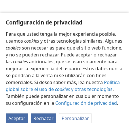
Configuración de privacidad
Para que usted tenga la mejor experiencia posible,
Español
Configuración
usamos
cookies
y otras tecnologías similares. Algunas
Copyright
© 2026 Watch Tower Bible and Tract Society of Pennsylvania
cookies
son necesarias para que el sitio web funcione,
Condiciones de uso
Política de privacidad
y no se pueden rechazar. Puede aceptar o rechazar
Configuración de privacidad
Iniciar sesión
JW.ORG
las
cookies
adicionales, que se usan solamente para
mejorar la experiencia del usuario. Estos datos nunca
se pondrán a la venta ni se utilizarán con fines
comerciales. Si desea saber más, lea nuestra
Política
global sobre el uso de
cookies
y otras tecnologías
.
También puede personalizar en cualquier momento
su configuración en la
Configuración de privacidad
.
Aceptar
Rechazar
Personalizar