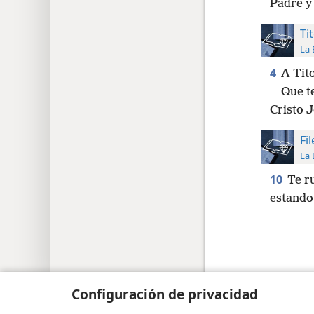
Padre y
Ti
La 
4
A Tito
Que t
Cristo 
Fi
La 
10
Te r
estando 
Copyright
© 2026 Watch Tower Bible and Tract Soc
Configuración de privacidad