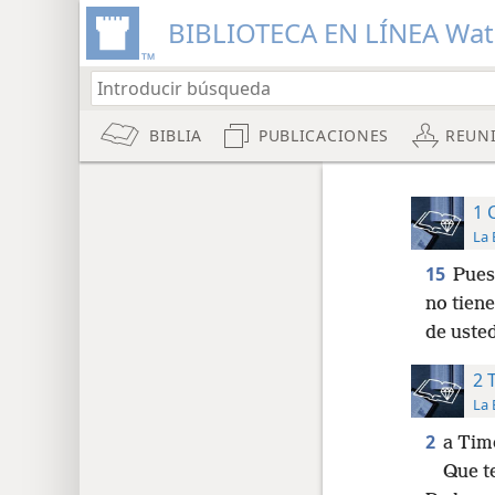
BIBLIOTECA EN LÍNEA Wa
BIBLIA
PUBLICACIONES
REUN
1 
La 
15
Pues
no tien
de uste
2 
La 
2
a Tim
Que t