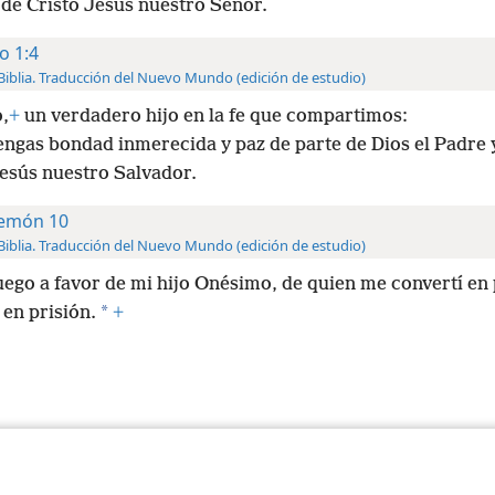
 de Cristo Jesús nuestro Señor.
to 1:4
Biblia. Traducción del Nuevo Mundo (edición de estudio)
,
+
un verdadero hijo en la fe que compartimos:
engas bondad inmerecida y paz de parte de Dios el Padre 
Jesús nuestro Salvador.
lemón 10
Biblia. Traducción del Nuevo Mundo (edición de estudio)
uego a favor de mi hijo Onésimo, de quien me convertí en
*
en prisión.
+
iety of Pennsylvania
Condiciones de uso
Política de privacidad
Configura