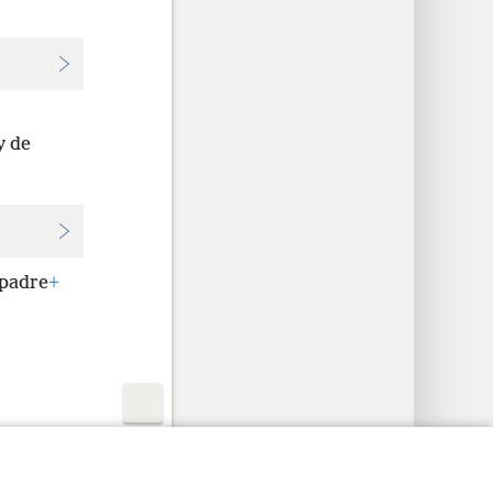
y de
 padre
+
ción de privacidad
Iniciar sesión
JW.ORG