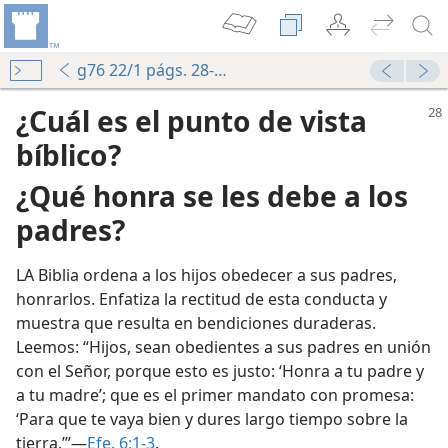
g76 22/1 págs. 28-29
¿Cuál es el punto de vista
bíblico?
¿Qué honra se les debe a los
padres?
es
LA Biblia ordena a los hijos obedecer a sus padres,
honrarlos. Enfatiza la rectitud de esta conducta y
muestra que resulta en bendiciones duraderas.
Leemos: “Hijos, sean obedientes a sus padres en unión
con el Señor, porque esto es justo: ‘Honra a tu padre y
a tu madre’; que es el primer mandato con promesa:
‘Para que te vaya bien y dures largo tiempo sobre la
tierra.’”—
Efe. 6:1-3
.
rio Cristianos 2018