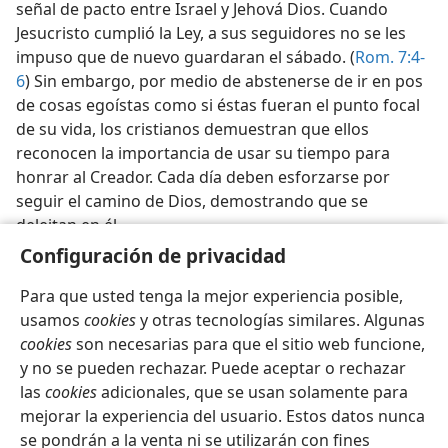
señal de pacto entre Israel y Jehová Dios. Cuando
Jesucristo cumplió la Ley, a sus seguidores no se les
impuso que de nuevo guardaran el sábado. (
Rom. 7:4-
6
) Sin embargo, por medio de abstenerse de ir en pos
de cosas egoístas como si éstas fueran el punto focal
de su vida, los cristianos demuestran que ellos
reconocen la importancia de usar su tiempo para
honrar al Creador. Cada día deben esforzarse por
seguir el camino de Dios, demostrando que se
deleitan en él.
Configuración de privacidad
Para que usted tenga la mejor experiencia posible,
usamos
cookies
y otras tecnologías similares. Algunas
cookies
son necesarias para que el sitio web funcione,
Español
Compartir
Configuración
y no se pueden rechazar. Puede aceptar o rechazar
Copyright
© 2026 Watch Tower Bible and Tract Society of Pennsylvania
las
cookies
adicionales, que se usan solamente para
Condiciones de uso
Política de privacidad
Configuración de privacidad
Iniciar sesión
JW.ORG
mejorar la experiencia del usuario. Estos datos nunca
se pondrán a la venta ni se utilizarán con fines