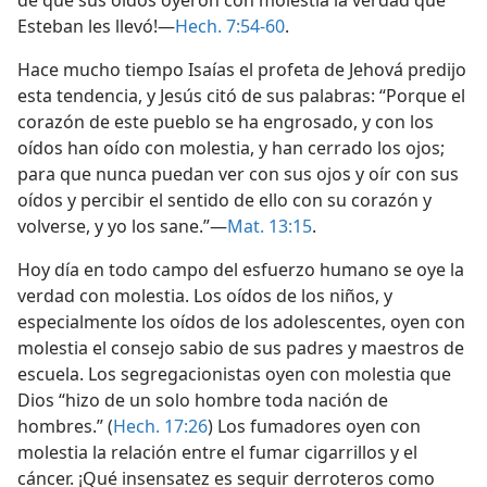
de que sus oídos oyeron con molestia la verdad que
Esteban les llevó!—
Hech. 7:54-60
.
Hace mucho tiempo Isaías el profeta de Jehová predijo
esta tendencia, y Jesús citó de sus palabras: “Porque el
corazón de este pueblo se ha engrosado, y con los
oídos han oído con molestia, y han cerrado los ojos;
para que nunca puedan ver con sus ojos y oír con sus
oídos y percibir el sentido de ello con su corazón y
volverse, y yo los sane.”—
Mat. 13:15
.
Hoy día en todo campo del esfuerzo humano se oye la
verdad con molestia. Los oídos de los niños, y
especialmente los oídos de los adolescentes, oyen con
molestia el consejo sabio de sus padres y maestros de
escuela. Los segregacionistas oyen con molestia que
Dios “hizo de un solo hombre toda nación de
hombres.” (
Hech. 17:26
) Los fumadores oyen con
molestia la relación entre el fumar cigarrillos y el
cáncer. ¡Qué insensatez es seguir derroteros como