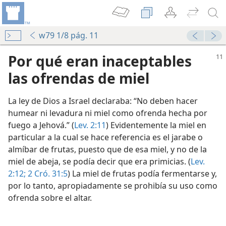
w79 1/8 pág. 11
Por qué eran inaceptables
las ofrendas de miel
La ley de Dios a Israel declaraba: “No deben hacer
humear ni levadura ni miel como ofrenda hecha por
fuego a Jehová.” (
Lev. 2:11
) Evidentemente la miel en
particular a la cual se hace referencia es el jarabe o
almíbar de frutas, puesto que de esa miel, y no de la
miel de abeja, se podía decir que era primicias. (
Lev.
men 2
2:12;
2 Cró. 31:5
) La miel de frutas podía fermentarse y,
por lo tanto, apropiadamente se prohibía su uso como
ofrenda sobre el altar.