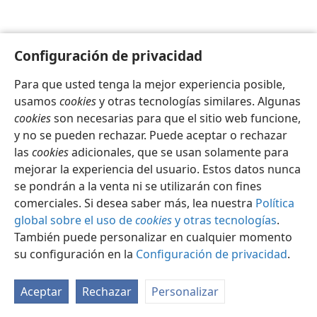
Configuración de privacidad
Para que usted tenga la mejor experiencia posible,
usamos
cookies
y otras tecnologías similares. Algunas
cookies
son necesarias para que el sitio web funcione,
Español
Compartir
Configuración
y no se pueden rechazar. Puede aceptar o rechazar
Copyright
© 2026 Watch Tower Bible and Tract Society of Pennsylvania
las
cookies
adicionales, que se usan solamente para
Condiciones de uso
Política de privacidad
Configuración de privacidad
Iniciar sesión
JW.ORG
mejorar la experiencia del usuario. Estos datos nunca
se pondrán a la venta ni se utilizarán con fines
comerciales. Si desea saber más, lea nuestra
Política
global sobre el uso de
cookies
y otras tecnologías
.
También puede personalizar en cualquier momento
su configuración en la
Configuración de privacidad
.
Aceptar
Rechazar
Personalizar