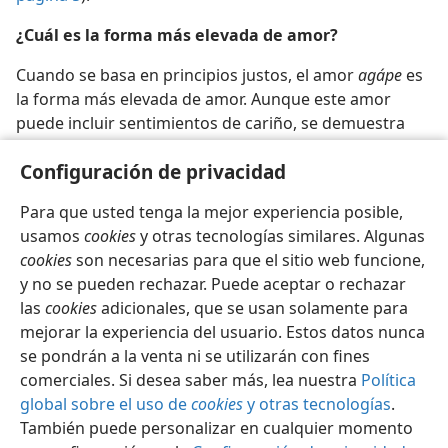
¿Cuál es la forma más elevada de amor?
Cuando se basa en principios justos, el amor
agápe
es
la forma más elevada de amor. Aunque este amor
puede incluir sentimientos de cariño, se demuestra
principalmente con actos desinteresados por el bien
Configuración de privacidad
de los demás (
w17.10,
página 7
).
Para que usted tenga la mejor experiencia posible,
usamos
cookies
y otras tecnologías similares. Algunas
cookies
son necesarias para que el sitio web funcione,
y no se pueden rechazar. Puede aceptar o rechazar
Español
Compartir
Configuración
las
cookies
adicionales, que se usan solamente para
Copyright
© 2026 Watch Tower Bible and Tract Society of Pennsylvania
mejorar la experiencia del usuario. Estos datos nunca
Condiciones de uso
Política de privacidad
se pondrán a la venta ni se utilizarán con fines
Configuración de privacidad
Iniciar sesión
JW.ORG
comerciales. Si desea saber más, lea nuestra
Política
global sobre el uso de
cookies
y otras tecnologías
.
También puede personalizar en cualquier momento