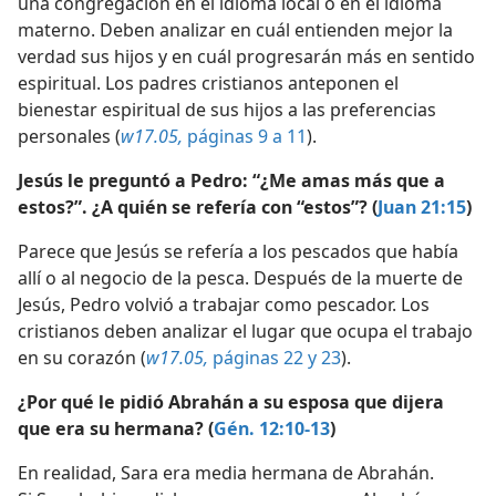
una congregación en el idioma local o en el idioma
rio Cristianos 2021
materno. Deben analizar en cuál entienden mejor la
verdad sus hijos y en cuál progresarán más en sentido
espiritual. Los padres cristianos anteponen el
bienestar espiritual de sus hijos a las preferencias
personales (
w17.05,
páginas 9 a 11
).
Jesús le preguntó a Pedro: “¿Me amas más que a
estos?”. ¿A quién se refería con “estos”? (
Juan 21:15
)
Parece que Jesús se refería a los pescados que había
allí o al negocio de la pesca. Después de la muerte de
Jesús, Pedro volvió a trabajar como pescador. Los
cristianos deben analizar el lugar que ocupa el trabajo
en su corazón (
w17.05,
páginas 22 y 23
).
¿Por qué le pidió Abrahán a su esposa que dijera
que era su hermana? (
Gén. 12:10-13
)
En realidad, Sara era media hermana de Abrahán.