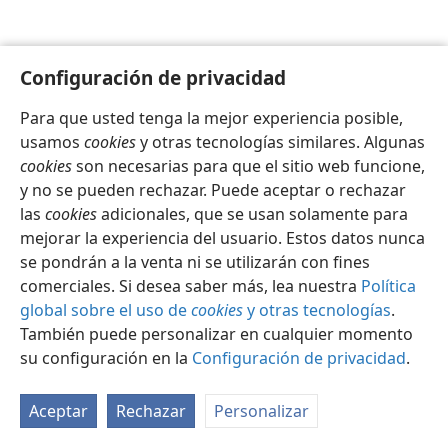
Configuración de privacidad
Para que usted tenga la mejor experiencia posible,
Español
Configuración
usamos
cookies
y otras tecnologías similares. Algunas
Copyright
© 2026 Watch Tower Bible and Tract Society of Pennsylvania
cookies
son necesarias para que el sitio web funcione,
Condiciones de uso
Política de privacidad
y no se pueden rechazar. Puede aceptar o rechazar
Configuración de privacidad
Iniciar sesión
JW.ORG
las
cookies
adicionales, que se usan solamente para
mejorar la experiencia del usuario. Estos datos nunca
se pondrán a la venta ni se utilizarán con fines
comerciales. Si desea saber más, lea nuestra
Política
global sobre el uso de
cookies
y otras tecnologías
.
También puede personalizar en cualquier momento
su configuración en la
Configuración de privacidad
.
Aceptar
Rechazar
Personalizar