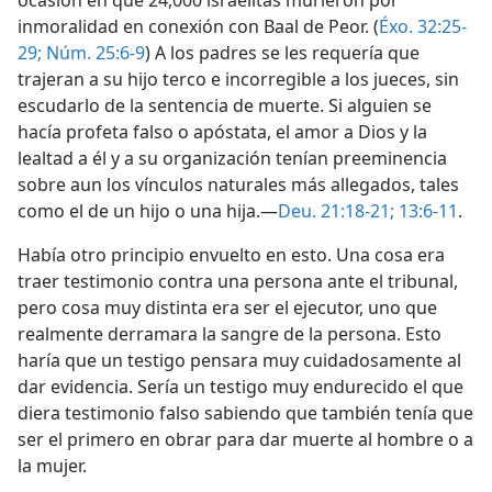
ocasión en que 24,000 israelitas murieron por
inmoralidad en conexión con Baal de Peor. (
Éxo. 32:25-
29;
Núm. 25:6-9
) A los padres se les requería que
trajeran a su hijo terco e incorregible a los jueces, sin
escudarlo de la sentencia de muerte. Si alguien se
hacía profeta falso o apóstata, el amor a Dios y la
lealtad a él y a su organización tenían preeminencia
sobre aun los vínculos naturales más allegados, tales
como el de un hijo o una hija.—
Deu. 21:18-21;
13:6-11
.
Había otro principio envuelto en esto. Una cosa era
traer testimonio contra una persona ante el tribunal,
pero cosa muy distinta era ser el ejecutor, uno que
realmente derramara la sangre de la persona. Esto
haría que un testigo pensara muy cuidadosamente al
dar evidencia. Sería un testigo muy endurecido el que
diera testimonio falso sabiendo que también tenía que
ser el primero en obrar para dar muerte al hombre o a
la mujer.