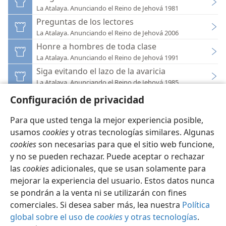
La Atalaya. Anunciando el Reino de Jehová 1981
Preguntas de los lectores
La Atalaya. Anunciando el Reino de Jehová 2006
Honre a hombres de toda clase
La Atalaya. Anunciando el Reino de Jehová 1991
Siga evitando el lazo de la avaricia
La Atalaya. Anunciando el Reino de Jehová 1985
Configuración de privacidad
Para que usted tenga la mejor experiencia posible,
usamos
cookies
y otras tecnologías similares. Algunas
cookies
son necesarias para que el sitio web funcione,
Español
Configuración
y no se pueden rechazar. Puede aceptar o rechazar
Copyright
© 2026 Watch Tower Bible and Tract Society of Pennsylvania
las
cookies
adicionales, que se usan solamente para
Condiciones de uso
Política de privacidad
Configuración de privacidad
Iniciar sesión
JW.ORG
mejorar la experiencia del usuario. Estos datos nunca
se pondrán a la venta ni se utilizarán con fines
comerciales. Si desea saber más, lea nuestra
Política
global sobre el uso de
cookies
y otras tecnologías
.