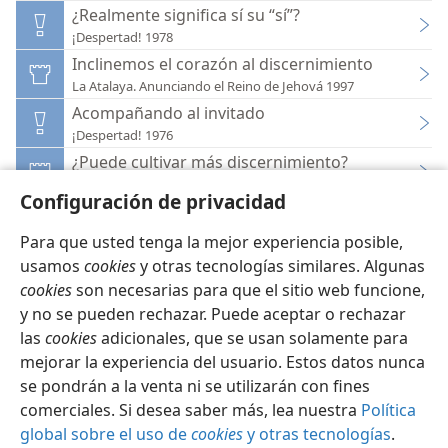
¿Realmente significa sí su “sí”?
¡Despertad! 1978
Inclinemos el corazón al discernimiento
La Atalaya. Anunciando el Reino de Jehová 1997
Acompañando al invitado
¡Despertad! 1976
¿Puede cultivar más discernimiento?
La Atalaya. Anunciando el Reino de Jehová 1995
Configuración de privacidad
Para que usted tenga la mejor experiencia posible,
usamos
cookies
y otras tecnologías similares. Algunas
cookies
son necesarias para que el sitio web funcione,
Español
Configuración
y no se pueden rechazar. Puede aceptar o rechazar
las
cookies
adicionales, que se usan solamente para
Copyright
© 2026 Watch Tower Bible and Tract Society of Pennsylvania
Condiciones de uso
Política de privacidad
mejorar la experiencia del usuario. Estos datos nunca
Configuración de privacidad
Iniciar sesión
JW.ORG
se pondrán a la venta ni se utilizarán con fines
comerciales. Si desea saber más, lea nuestra
Política
global sobre el uso de
cookies
y otras tecnologías
.