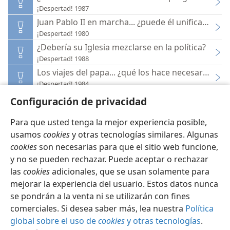
¡Despertad! 1987
Juan Pablo II en marcha... ¿puede él unificar su igl
¡Despertad! 1980
¿Debería su Iglesia mezclarse en la política?
¡Despertad! 1988
Los viajes del papa... ¿qué los hace necesarios?
¡Despertad! 1984
Configuración de privacidad
Para que usted tenga la mejor experiencia posible,
usamos
cookies
y otras tecnologías similares. Algunas
cookies
son necesarias para que el sitio web funcione,
Español
Configuración
y no se pueden rechazar. Puede aceptar o rechazar
Copyright
© 2026 Watch Tower Bible and Tract Society of Pennsylvania
las
cookies
adicionales, que se usan solamente para
Condiciones de uso
Política de privacidad
Configuración de privacidad
Iniciar sesión
JW.ORG
mejorar la experiencia del usuario. Estos datos nunca
se pondrán a la venta ni se utilizarán con fines
comerciales. Si desea saber más, lea nuestra
Política
global sobre el uso de
cookies
y otras tecnologías
.