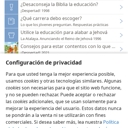
¿Desaconseja la Biblia la educación?
¡Despertad! 1998
¿Qué carrera debo escoger?
Lo que los jóvenes preguntan. Respuestas prácticas
Utilice la educación para alabar a Jehová
La Atalaya. Anunciando el Reino de Jehová 1996
Consejos para estar contentos con lo que tenem
¡Despertad! 2021
Configuración de privacidad
Para que usted tenga la mejor experiencia posible,
usamos
cookies
y otras tecnologías similares. Algunas
cookies
son necesarias para que el sitio web funcione,
Español
Configuración
y no se pueden rechazar. Puede aceptar o rechazar
Copyright
© 2026 Watch Tower Bible and Tract Society of Pennsylvania
las
cookies
adicionales, que se usan solamente para
Condiciones de uso
Política de privacidad
Configuración de privacidad
Iniciar sesión
JW.ORG
mejorar la experiencia del usuario. Estos datos nunca
se pondrán a la venta ni se utilizarán con fines
comerciales. Si desea saber más, lea nuestra
Política