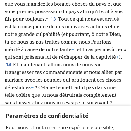
que vous mangiez les bonnes choses du pays et que
vous preniez possession du pays afin qu’il soit à vos
13
fils pour toujours.”
Tout ce qui nous est arrivé
est la conséquence de nos mauvaises actions et de
notre grande culpabilité (et pourtant, ô notre Dieu,
tu ne nous as pas traités comme nous l’aurions
mérité à cause de notre faute
+
, et tu as permis à ceux
qui sont présents ici de réchapper de la captivité
+
).
14
Et maintenant, allons-nous de nouveau
transgresser tes commandements et nous allier par
mariage avec les peuples qui pratiquent ces choses
détestables
+
? Cela ne te mettrait-il pas dans une
telle colère que tu nous détruirais complètement
sans laisser chez nous ni rescapé ni survivant ?
15
Ô Jéhovah le Dieu d’Israël, tu es juste
+
, car un
Paramètres de confidentialité
groupe de rescapés a survécu jusqu’à aujourd’hui.
Nous voici devant toi avec notre culpabilité. En effet,
Pour vous offrir la meilleure expérience possible,