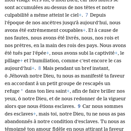
mon visage vers toi, ô mon Dieu, car nos fautes se
sont accumulées au-dessus de nos têtes et notre
7
culpabilité a même atteint le ciel
+
.
Depuis
l’époque de nos ancêtres jusqu’à aujourd’hui, nous
avons été extrêmement coupables
+
. Et à cause de
nos fautes, nous avons été livrés, nous, nos rois et
nos prêtres, en la main des rois des pays. Nous avons
été tués par l’épée
+
, nous avons subi la captivité
+
, le
pillage
+
et l’humiliation, comme c’est encore le cas
8
aujourd’hui
+
.
Mais pendant un bref instant,
ô Jéhovah notre Dieu, tu nous as manifesté ta faveur
en accordant à un petit groupe de rescapés un
*
refuge
dans ton lieu saint
+
, afin de faire briller nos
yeux, ô notre Dieu, et de nous redonner de la vigueur
9
alors que nous étions esclaves.
Car nous sommes
des esclaves
+
, mais toi, notre Dieu, tu ne nous as pas
abandonnés à notre condition d’esclaves. Tu nous as
témoigné ton amour fidèle en nous attirant la faveur