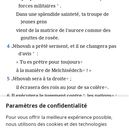
*
forces militaires
.
Dans une splendide sainteté, ta troupe de
jeunes gens
vient de la matrice de l’aurore comme des
gouttes de rosée.
4
Jéhovah a prêté serment, et il ne changera pas
*
d’avis
:
« Tu es prêtre pour toujours
+
à la manière de Melchisédech
+
! »
5
Jéhovah sera à ta droite
+
;
il écrasera des rois au jour de sa colère
+
.
6
*
Il exécutera le jugement contre
les nations
+
;
il remplira le pays de cadavres
+
.
Paramètres de confidentialité
*
*
Il écrasera le chef
d’un vaste pays
.
Pour vous offrir la meilleure expérience possible,
7
*
En chemin, il
boira au cours d’eau.
nous utilisons des cookies et des technologies