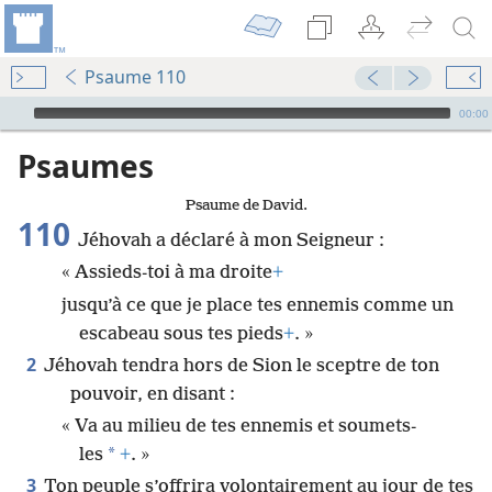
Psaume 110
Audio Player
00:00
Psaumes
Psaume de David.
110
Jéhovah a déclaré à mon Seigneur :
« Assieds-toi à ma droite
+
jusqu’à ce que je place tes ennemis comme un
escabeau sous tes pieds
+
. »
2
Jéhovah tendra hors de Sion le sceptre de ton
pouvoir, en disant :
« Va au milieu de tes ennemis et soumets-
*
les
+
. »
3
Ton peuple s’offrira volontairement au jour de tes