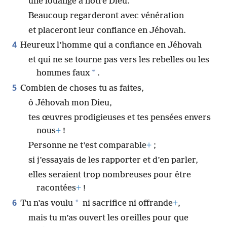
une louange à notre Dieu.
Beaucoup regarderont avec vénération
et placeront leur confiance en Jéhovah.
4
Heureux l’homme qui a confiance en Jéhovah
et qui ne se tourne pas vers les rebelles ou les
*
hommes faux
.
5
Combien de choses tu as faites,
ô Jéhovah mon Dieu,
tes œuvres prodigieuses et tes pensées envers
nous
+
!
Personne ne t’est comparable
+
;
si j’essayais de les rapporter et d’en parler,
elles seraient trop nombreuses pour être
racontées
+
!
6
*
Tu n’as voulu
ni sacrifice ni offrande
+
,
mais tu m’as ouvert les oreilles pour que