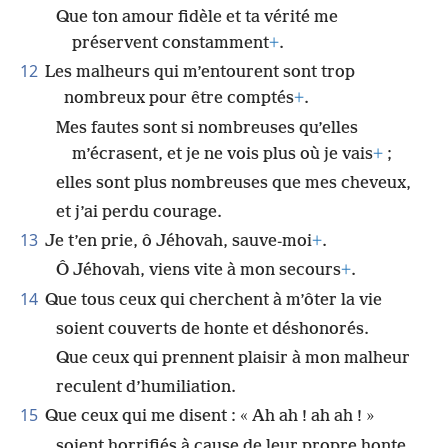
Que ton amour fidèle et ta vérité me
préservent constamment
+
.
12
Les malheurs qui m’entourent sont trop
nombreux pour être comptés
+
.
Mes fautes sont si nombreuses qu’elles
m’écrasent, et je ne vois plus où je vais
+
;
elles sont plus nombreuses que mes cheveux,
et j’ai perdu courage.
13
Je t’en prie, ô Jéhovah, sauve-moi
+
.
Ô Jéhovah, viens vite à mon secours
+
.
14
Que tous ceux qui cherchent à m’ôter la vie
soient couverts de honte et déshonorés.
Que ceux qui prennent plaisir à mon malheur
reculent d’humiliation.
15
Que ceux qui me disent : « Ah ah ! ah ah ! »
soient horrifiés à cause de leur propre honte.