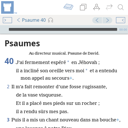
Psaume 40
Audio Player
00:00
Psaumes
Au directeur musical. Psaume de David.
40
*
J’ai fermement espéré
en Jéhovah ;
*
il a incliné son oreille vers moi
et a entendu
mon appel au secours
+
.
2
Il m’a fait remonter d’une fosse rugissante,
de la vase visqueuse.
Et il a placé mes pieds sur un rocher ;
il a rendu sûrs mes pas.
3
Puis il a mis un chant nouveau dans ma bouche
+
,