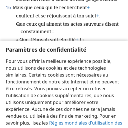
16
Mais que ceux qui te recherchent
+
exultent et se réjouissent à ton sujet
+
.
Que ceux qui aiment tes actes sauveurs disent
constamment :
« Que Jéhovah soit glorifié
+
! »
17
Paramètres de confidentialité
Mais moi, je suis sans défense et pauvre ;
que Jéhovah m’accorde son attention.
Pour vous offrir la meilleure expérience possible,
Tu es mon secours et mon libérateur
+
;
nous utilisons des cookies et des technologies
ô mon Dieu, ne tarde pas
+
.
similaires. Certains cookies sont nécessaires au
fonctionnement de notre site Internet et ne peuvent
être refusés. Vous pouvez accepter ou refuser
l'utilisation de cookies supplémentaires, que nous
utilisons uniquement pour améliorer votre
Français
Partager
Préférences
expérience. Aucune de ces données ne sera jamais
Copyright
© 2026 Watch Tower Bible and Tract Society of Pennsylvania
vendue ou utilisée à des fins de marketing. Pour en
Conditions d’utilisation
Règles de confidentialité
savoir plus, lisez les
Règles mondiales d’utilisation des
Paramètres de confidentialité
Se connecter
JW.ORG