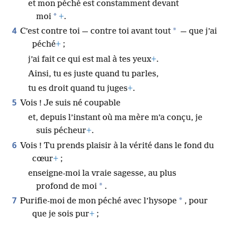
et mon péché est constamment devant
*
moi
+
.
4
*
C’est contre toi — contre toi avant tout
— que j’ai
péché
+
;
j’ai fait ce qui est mal à tes yeux
+
.
Ainsi, tu es juste quand tu parles,
tu es droit quand tu juges
+
.
5
Vois ! Je suis né coupable
et, depuis l’instant où ma mère m’a conçu, je
suis pécheur
+
.
6
Vois ! Tu prends plaisir à la vérité dans le fond du
cœur
+
;
enseigne-moi la vraie sagesse, au plus
*
profond de moi
.
7
*
Purifie-moi de mon péché avec l’hysope
, pour
que je sois pur
+
;