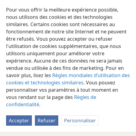
justice,
Pour vous offrir la meilleure expérience possible,
aux holocaustes et aux offrandes totales ;
nous utilisons des cookies et des technologies
alors on offrira des taureaux sur ton autel
+
.
similaires. Certains cookies sont nécessaires au
fonctionnement de notre site Internet et ne peuvent
être refusés. Vous pouvez accepter ou refuser
l'utilisation de cookies supplémentaires, que nous
utilisons uniquement pour améliorer votre
Français
Partager
Préférences
expérience. Aucune de ces données ne sera jamais
Copyright
© 2026 Watch Tower Bible and Tract Society of Pennsylvania
vendue ou utilisée à des fins de marketing. Pour en
Conditions d’utilisation
Règles de confidentialité
savoir plus, lisez les
Règles mondiales d’utilisation des
Paramètres de confidentialité
Se connecter
JW.ORG
cookies et technologies similaires
. Vous pouvez
personnaliser vos paramètres à tout moment en
vous rendant sur la page des
Règles de
confidentialité
.
Accepter
Refuser
Personnaliser