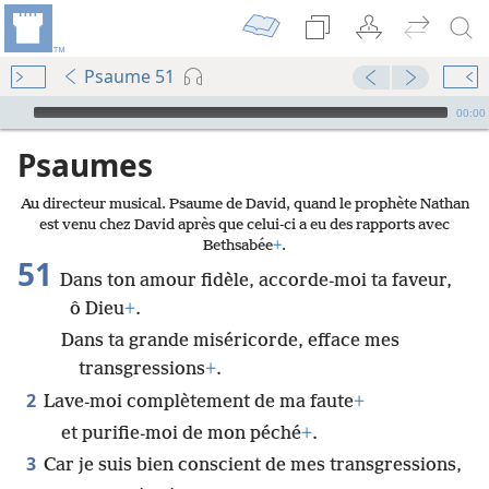
Psaume 51
Audio Player
00:00
Psaumes
Au directeur musical. Psaume de David, quand le prophète Nathan
est venu chez David après que celui-ci a eu des rapports avec
Bethsabée
+
.
51
Dans ton amour fidèle, accorde-moi ta faveur,
ô Dieu
+
.
Dans ta grande miséricorde, efface mes
transgressions
+
.
2
Lave-moi complètement de ma faute
+
et purifie-moi de mon péché
+
.
3
Car je suis bien conscient de mes transgressions,