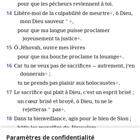
pour que les pécheurs reviennent à toi.
14
Libère-moi de la culpabilité de meurtre
+
, ô Dieu,
*
mon Dieu sauveur
+
,
pour que ma langue puisse proclamer
joyeusement ta justice
+
.
15
Ô Jéhovah, ouvre mes lèvres
pour que ma bouche proclame ta louange
+
.
16
Car tu ne veux pas de sacrifices — autrement, j’en
donnerais
+
;
tu ne prends pas plaisir aux holocaustes
+
.
17
Le sacrifice qui plaît à Dieu, c’est un esprit brisé ;
un cœur brisé et broyé, ô Dieu, tu ne le
*
rejetteras
pas
+
.
18
Dans ta bienveillance, agis pour le bien de Sion ;
bâtis les murailles de Jérusalem.
Paramètres de confidentialité
19
Alors tu prendras plaisir aux sacrifices de