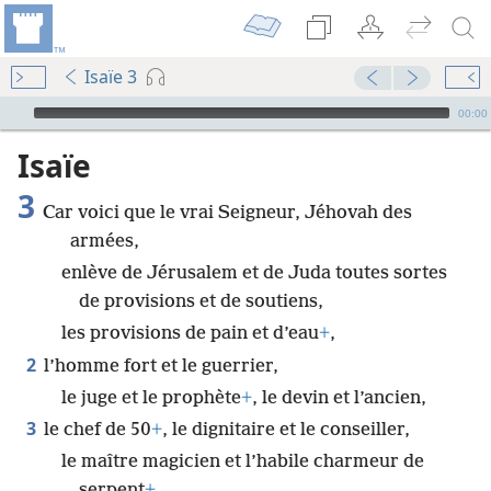
Isaïe 3
Audio Player
00:00
Isaïe
3
Car voici que le vrai Seigneur, Jéhovah des
armées,
enlève de Jérusalem et de Juda toutes sortes
de provisions et de soutiens,
les provisions de pain et d’eau
+
,
2
l’homme fort et le guerrier,
le juge et le prophète
+
, le devin et l’ancien,
3
le chef de 50
+
, le dignitaire et le conseiller,
le maître magicien et l’habile charmeur de
serpent
+
.