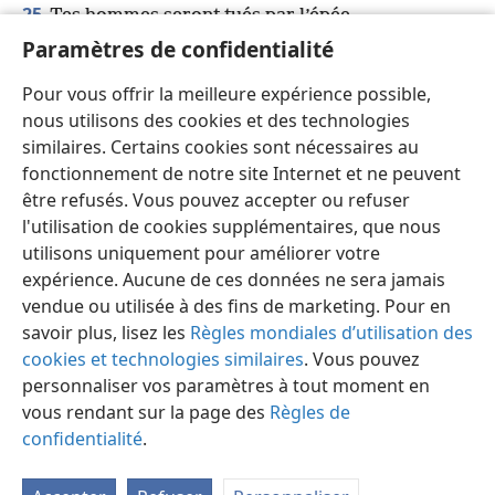
25
Tes hommes seront tués par l’épée,
Paramètres de confidentialité
tes hommes puissants tomberont au
combat
+
.
Pour vous offrir la meilleure expérience possible,
26
Les entrées de Sion gémiront et mèneront deuil
+
,
nous utilisons des cookies et des technologies
et elle s’assiéra par terre, dévastée
+
. »
similaires. Certains cookies sont nécessaires au
fonctionnement de notre site Internet et ne peuvent
être refusés. Vous pouvez accepter ou refuser
l'utilisation de cookies supplémentaires, que nous
utilisons uniquement pour améliorer votre
Français
Partager
Préférences
expérience. Aucune de ces données ne sera jamais
Copyright
© 2026 Watch Tower Bible and Tract Society of Pennsylvania
vendue ou utilisée à des fins de marketing. Pour en
Conditions d’utilisation
Règles de confidentialité
savoir plus, lisez les
Règles mondiales d’utilisation des
Paramètres de confidentialité
Se connecter
JW.ORG
cookies et technologies similaires
. Vous pouvez
personnaliser vos paramètres à tout moment en
vous rendant sur la page des
Règles de
confidentialité
.