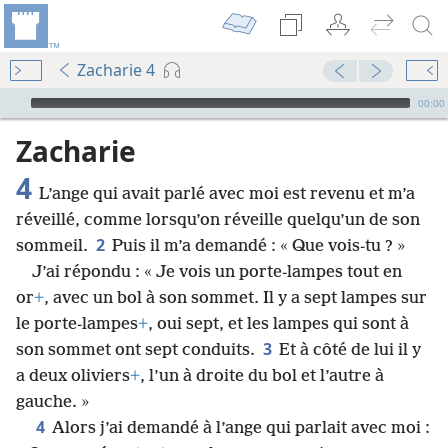
Zacharie 4
Audio Player
00:00
Zacharie
4
L’ange qui avait parlé avec moi est revenu et m’a
réveillé, comme lorsqu’on réveille quelqu’un de son
2
sommeil.
Puis il m’a demandé : « Que vois-tu ? »
J’ai répondu : « Je vois un porte-lampes tout en
or
+
, avec un bol à son sommet. Il y a sept lampes sur
le porte-lampes
+
, oui sept, et les lampes qui sont à
3
son sommet ont sept conduits.
Et à côté de lui il y
a deux oliviers
+
, l’un à droite du bol et l’autre à
gauche. »
4
Alors j’ai demandé à l’ange qui parlait avec moi :