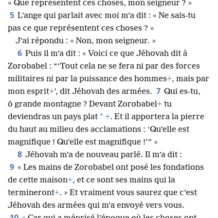
« Que représentent ces choses, mon seigneur ? »
5
L’ange qui parlait avec moi m’a dit : « Ne sais-tu
pas ce que représentent ces choses ? »
J’ai répondu : « Non, mon seigneur. »
6
Puis il m’a dit : « Voici ce que Jéhovah dit à
Zorobabel : “‘Tout cela ne se fera ni par des forces
militaires ni par la puissance des hommes
+
, mais par
7
mon esprit
+
’, dit Jéhovah des armées.
Qui es-tu,
ô grande montagne ? Devant Zorobabel
+
tu
*
deviendras un pays plat
+
. Et il apportera la pierre
du haut au milieu des acclamations : ‘Qu’elle est
magnifique ! Qu’elle est magnifique !’” »
8
Jéhovah m’a de nouveau parlé. Il m’a dit :
9
« Les mains de Zorobabel ont posé les fondations
de cette maison
+
, et ce sont ses mains qui la
termineront
+
. » Et vraiment vous saurez que c’est
Jéhovah des armées qui m’a envoyé vers vous.
10