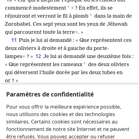
« Car qui a méprisé l’époque où les choses ont
*
commencé modestement
+
? En effet, ils se
*
réjouiront et verront le fil à plomb
dans la main de
Zorobabel. Ces sept yeux sont les yeux de Jéhovah
qui parcourent toute la terre
+
. »
11
Puis je lui ai demandé : « Que représentent ces
deux oliviers à droite et à gauche du porte-
12
lampes
+
? »
Je lui ai demandé une deuxième fois :
*
« Que représentent les rameaux
des deux oliviers
qui déversent l’huile dorée par les deux tubes en
or ? »
13
Alors il m’a dit : « Ne sais-tu pas ce que
Paramètres de confidentialité
représentent ces choses ? »
J’ai répondu : « Non, mon seigneur. »
Pour vous offrir la meilleure expérience possible,
14
*
Il a dit : « Ce sont les deux oints
qui se
nous utilisons des cookies et des technologies
tiennent près du Seigneur de toute la terre
+
. »
similaires. Certains cookies sont nécessaires au
fonctionnement de notre site Internet et ne peuvent
être refusés. Vous pouvez accepter ou refuser