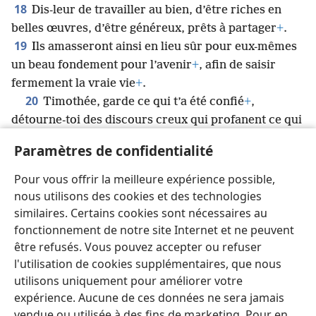
18
Dis-leur de travailler au bien, d’être riches en
belles œuvres, d’être généreux, prêts à partager
+
.
19
Ils amasseront ainsi en lieu sûr pour eux-mêmes
un beau fondement pour l’avenir
+
, afin de saisir
fermement la vraie vie
+
.
20
Timothée, garde ce qui t’a été confié
+
,
détourne-toi des discours creux qui profanent ce qui
est saint, ainsi que des contradictions de ce que l’on
Paramètres de confidentialité
21
appelle à tort « connaissance
+
».
Parce qu’ils ont
fait étalage d’une telle connaissance, certains se sont
Pour vous offrir la meilleure expérience possible,
écartés de la foi.
nous utilisons des cookies et des technologies
Que la faveur imméritée soit avec vous.
similaires. Certains cookies sont nécessaires au
fonctionnement de notre site Internet et ne peuvent
être refusés. Vous pouvez accepter ou refuser
l'utilisation de cookies supplémentaires, que nous
utilisons uniquement pour améliorer votre
Français
Partager
Préférences
expérience. Aucune de ces données ne sera jamais
Copyright
© 2026 Watch Tower Bible and Tract Society of Pennsylvania
vendue ou utilisée à des fins de marketing. Pour en