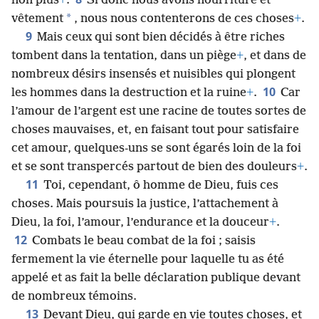
non plus
+
.
Si donc nous avons nourriture et
*
vêtement
, nous nous contenterons de ces choses
+
.
9
Mais ceux qui sont bien décidés à être riches
tombent dans la tentation, dans un piège
+
, et dans de
nombreux désirs insensés et nuisibles qui plongent
10
les hommes dans la destruction et la ruine
+
.
Car
l’amour de l’argent est une racine de toutes sortes de
choses mauvaises, et, en faisant tout pour satisfaire
cet amour, quelques-uns se sont égarés loin de la foi
et se sont transpercés partout de bien des douleurs
+
.
11
Toi, cependant, ô homme de Dieu, fuis ces
choses. Mais poursuis la justice, l’attachement à
Dieu, la foi, l’amour, l’endurance et la douceur
+
.
12
Combats le beau combat de la foi ; saisis
fermement la vie éternelle pour laquelle tu as été
appelé et as fait la belle déclaration publique devant
de nombreux témoins.
13
Devant Dieu, qui garde en vie toutes choses, et