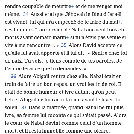
rendre coupable de meurtre
+
et de me venger moi-
34
même.
Aussi vrai que Jéhovah le Dieu d’Israël
est vivant, lui qui m’a empêché de te faire du mal
+
,
*
ces hommes
au service de Nabal auraient tous été
morts avant demain matin
+
si tu n’étais pas venue si
35
vite à ma rencontre
+
. »
Alors David accepta ce
qu’elle lui avait apporté et il lui dit : « Rentre chez toi
en paix. Tu vois, je tiens compte de tes paroles. Je
t’accorderai ce que tu demandes. »
36
Alors Abigaïl rentra chez elle. Nabal était en
train de faire un bon repas, un vrai festin de roi. Il
était de bonne humeur et ivre autant qu’on peut
l’être. Abigaïl ne lui raconta rien avant le lever du
37
soleil.
Dans la matinée, quand Nabal ne fut plus
ivre, sa femme lui raconta ce qui s’était passé. Alors
le cœur de Nabal devint comme celui d’un homme
mort, et il resta immobile comme une pierre.