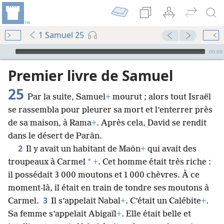
1 Samuel 25
Audio Player
00:00
Premier livre de Samuel
25
Par la suite, Samuel
+
mourut ; alors tout Israël
se rassembla pour pleurer sa mort et l’enterrer près
de sa maison, à Rama
+
. Après cela, David se rendit
dans le désert de Parân.
2
Il y avait un habitant de Maôn
+
qui avait des
*
troupeaux à Carmel
+
. Cet homme était très riche :
il possédait 3 000 moutons et 1 000 chèvres. À ce
moment-là, il était en train de tondre ses moutons à
3
Carmel.
Il s’appelait Nabal
+
. C’était un Calébite
+
.
Sa femme s’appelait Abigaïl
+
. Elle était belle et