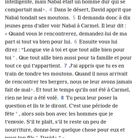
intelligente, mais Nabal était un homme dur qui se
4
comportait mal
+
.
Dans le désert, David apprit que
5
Nabal tondait ses moutons.
Il demanda donc à dix
jeunes gens d’aller voir Nabal à Carmel. Il leur dit :
« Quand vous le rencontrerez, demandez-lui de ma
6
part si tout va bien pour lui.
Ensuite vous lui
direz : “Longue vie à toi et que tout aille bien pour
*
toi
. Que tout aille bien aussi pour ta famille et pour
7
tout ce qui t’appartient.
J’ai appris que tu es en
train de tondre tes moutons. Quand il nous arrivait
de rencontrer tes bergers, nous ne leur avons jamais
fait de mal
+
. Et tout le temps qu’ils ont été à Carmel,
8
rien ne leur a été volé.
Tu peux leur poser la
question et ils te le diront. C’est une période de
*
fête
, alors sois bon avec les hommes que je
t’envoie. S’il te plaît, s’il te reste un peu de
nourriture, donne-leur quelque chose pour eux et