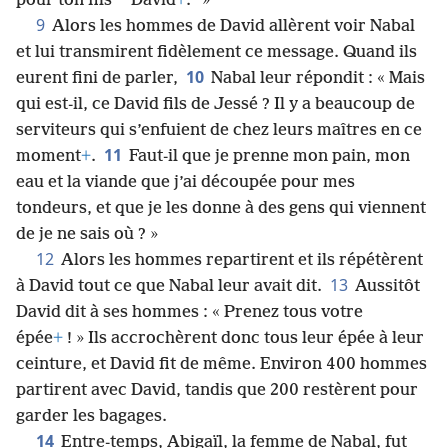
*
pour ton fils
David
+
.” »
9
Alors les hommes de David allèrent voir Nabal
et lui transmirent fidèlement ce message. Quand ils
10
eurent fini de parler,
Nabal leur répondit : « Mais
qui est-il, ce David fils de Jessé ? Il y a beaucoup de
serviteurs qui s’enfuient de chez leurs maîtres en ce
11
moment
+
.
Faut-il que je prenne mon pain, mon
eau et la viande que j’ai découpée pour mes
tondeurs, et que je les donne à des gens qui viennent
de je ne sais où ? »
12
Alors les hommes repartirent et ils répétèrent
13
à David tout ce que Nabal leur avait dit.
Aussitôt
David dit à ses hommes : « Prenez tous votre
épée
+
! » Ils accrochèrent donc tous leur épée à leur
ceinture, et David fit de même. Environ 400 hommes
partirent avec David, tandis que 200 restèrent pour
garder les bagages.
14
Entre-temps, Abigaïl, la femme de Nabal, fut