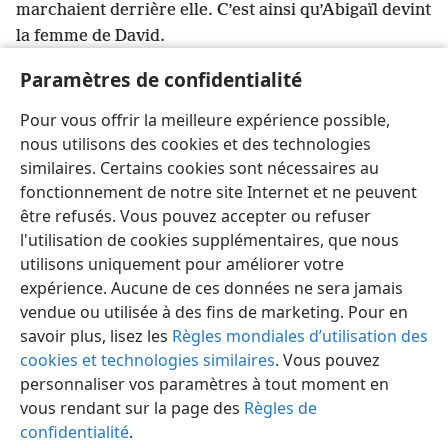
marchaient derrière elle. C’est ainsi qu’Abigaïl devint
la femme de David.
43
David s’était aussi marié avec Ahinoam
+
de
Paramètres de confidentialité
Jezréel
+
; ces deux femmes devinrent ses épouses
+
.
44
Quant à Mikal
+
, la première femme de David,
Pour vous offrir la meilleure expérience possible,
Saül l’avait entre-temps mariée à Palti
+
fils de Laïsh,
nous utilisons des cookies et des technologies
qui était de Gallim.
similaires. Certains cookies sont nécessaires au
fonctionnement de notre site Internet et ne peuvent
être refusés. Vous pouvez accepter ou refuser
l'utilisation de cookies supplémentaires, que nous
utilisons uniquement pour améliorer votre
Français
Partager
Préférences
expérience. Aucune de ces données ne sera jamais
Copyright
© 2026 Watch Tower Bible and Tract Society of Pennsylvania
vendue ou utilisée à des fins de marketing. Pour en
Conditions d’utilisation
Règles de confidentialité
savoir plus, lisez les
Règles mondiales d’utilisation des
Paramètres de confidentialité
Se connecter
JW.ORG
cookies et technologies similaires
. Vous pouvez
personnaliser vos paramètres à tout moment en
vous rendant sur la page des
Règles de
confidentialité
.