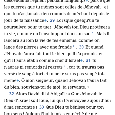
descendants règnent pendant longtemps
+
, parce que
les guerres que tu mènes sont celles de Jéhovah
+
et
que tu n’as jamais rien commis de méchant depuis le
29
jour de ta naissance
+
.
Lorsque quelqu’un te
poursuivra pour te tuer, Jéhovah ton Dieu protégera
*
ta vie, comme en l’enveloppant dans un sac
. Mais il
lancera au loin la vie de tes ennemis, comme on
30
*
lance des pierres avec une fronde
.
Et quand
Jéhovah t’aura fait tout le bien qu’il t’a promis, et
31
qu’il t’aura établi comme chef d’Israël
+
,
tu
*
n’auras ni remords ni regrets
, car tu n’auras pas
versé de sang à tort et tu ne te seras pas vengé toi-
même
+
. Ô mon seigneur, quand Jéhovah t’aura fait
du bien, souviens-toi de moi, ta servante. »
32
Alors David dit à Abigaïl : « Que Jéhovah le
Dieu d’Israël soit loué, lui qui t’a envoyée aujourd’hui
33
à ma rencontre !
Que Dieu te bénisse pour ton
bon sens ! Aujourd’hui tu m’as empêché de me