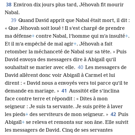
38
Environ dix jours plus tard, Jéhovah fit mourir
Nabal.
39
Quand David apprit que Nabal était mort, il dit :
« Que Jéhovah soit loué ! Il s’est chargé de prendre
ma défense
+
contre Nabal, l’homme qui m’a insulté
+
.
Et il m’a empêché de mal agir
+
. Jéhovah a fait
retomber la méchanceté de Nabal sur sa tête. » Puis
David envoya des messagers dire à Abigaïl qu’il
40
souhaitait se marier avec elle.
Les messagers de
David allèrent donc voir Abigaïl à Carmel et lui
dirent : « David nous a envoyés vers toi parce qu’il te
41
demande en mariage. »
Aussitôt elle s’inclina
face contre terre et répondit : « Dites à mon
seigneur : Je suis ta servante. Je suis prête à laver
42
les pieds
+
des serviteurs de mon seigneur. »
Puis
Abigaïl
+
se releva et remonta sur son âne. Elle suivit
les messagers de David. Cinq de ses servantes