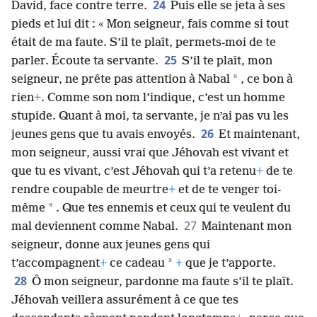
24
David, face contre terre.
Puis elle se jeta à ses
pieds et lui dit : « Mon seigneur, fais comme si tout
était de ma faute. S’il te plaît, permets-moi de te
25
parler. Écoute ta servante.
S’il te plaît, mon
*
seigneur, ne prête pas attention à Nabal
, ce bon à
rien
+
. Comme son nom l’indique, c’est un homme
stupide. Quant à moi, ta servante, je n’ai pas vu les
26
jeunes gens que tu avais envoyés.
Et maintenant,
mon seigneur, aussi vrai que Jéhovah est vivant et
que tu es vivant, c’est Jéhovah qui t’a retenu
+
de te
rendre coupable de meurtre
+
et de te venger toi-
*
même
. Que tes ennemis et ceux qui te veulent du
27
mal deviennent comme Nabal.
Maintenant mon
seigneur, donne aux jeunes gens qui
*
t’accompagnent
+
ce cadeau
+
que je t’apporte.
28
Ô mon seigneur, pardonne ma faute s’il te plaît.
Jéhovah veillera assurément à ce que tes