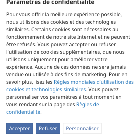
Paramètres de confidentialité
Pour vous offrir la meilleure expérience possible,
nous utilisons des cookies et des technologies
similaires. Certains cookies sont nécessaires au
fonctionnement de notre site Internet et ne peuvent
Français
Préférences
être refusés. Vous pouvez accepter ou refuser
Copyright
© 2026 Watch Tower Bible and Tract Society of Pennsylvania
l'utilisation de cookies supplémentaires, que nous
Conditions d’utilisation
Règles de confidentialité
utilisons uniquement pour améliorer votre
Paramètres de confidentialité
Se connecter
JW.ORG
expérience. Aucune de ces données ne sera jamais
vendue ou utilisée à des fins de marketing. Pour en
savoir plus, lisez les
Règles mondiales d’utilisation des
cookies et technologies similaires
. Vous pouvez
personnaliser vos paramètres à tout moment en
vous rendant sur la page des
Règles de
confidentialité
.
Accepter
Refuser
Personnaliser