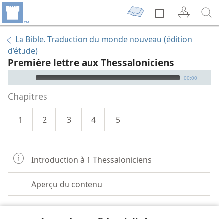
La Bible. Traduction du monde nouveau (édition
d’étude)
Première lettre aux Thessaloniciens
Audio Player
00:00
Chapitres
1
2
3
4
5
Introduction à 1 Thessaloniciens
Aperçu du contenu