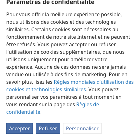
Paramètres de confidentialité
Pour vous offrir la meilleure expérience possible,
nous utilisons des cookies et des technologies
similaires. Certains cookies sont nécessaires au
fonctionnement de notre site Internet et ne peuvent
Français
Partager
Préférences
être refusés. Vous pouvez accepter ou refuser
Copyright
© 2026 Watch Tower Bible and Tract Society of Pennsylvania
l'utilisation de cookies supplémentaires, que nous
Conditions d’utilisation
Règles de confidentialité
utilisons uniquement pour améliorer votre
Paramètres de confidentialité
Se connecter
JW.ORG
expérience. Aucune de ces données ne sera jamais
vendue ou utilisée à des fins de marketing. Pour en
savoir plus, lisez les
Règles mondiales d’utilisation des
cookies et technologies similaires
. Vous pouvez
personnaliser vos paramètres à tout moment en
vous rendant sur la page des
Règles de
confidentialité
.
Accepter
Refuser
Personnaliser