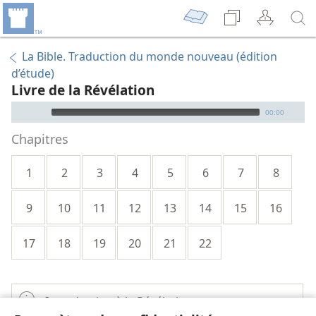
La Bible. Traduction du monde nouveau (édition
d’étude)
Livre de la Révélation
Audio Player
00:00
Chapitres
1
2
3
4
5
6
7
8
9
10
11
12
13
14
15
16
17
18
19
20
21
22
Introduction à la Révélation