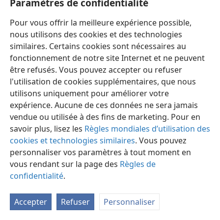
Paramètres de confidentialité
Aperçu du contenu
Pour vous offrir la meilleure expérience possible,
nous utilisons des cookies et des technologies
similaires. Certains cookies sont nécessaires au
fonctionnement de notre site Internet et ne peuvent
être refusés. Vous pouvez accepter ou refuser
l'utilisation de cookies supplémentaires, que nous
Français
Partager
Préférences
utilisons uniquement pour améliorer votre
Copyright
© 2026 Watch Tower Bible and Tract Society of Pennsylvania
Conditions d’utilisation
Règles de confidentialité
expérience. Aucune de ces données ne sera jamais
Paramètres de confidentialité
Se connecter
JW.ORG
vendue ou utilisée à des fins de marketing. Pour en
savoir plus, lisez les
Règles mondiales d’utilisation des
cookies et technologies similaires
. Vous pouvez
personnaliser vos paramètres à tout moment en
vous rendant sur la page des
Règles de
confidentialité
.
Accepter
Refuser
Personnaliser