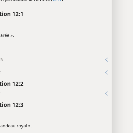
tion 12:1
arée ».
15
x
tion 12:2
x
tion 12:3
andeau royal ».