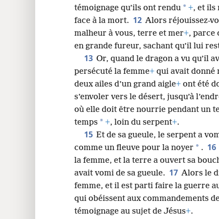
*
témoignage qu’ils ont rendu
+
, et il
12
face à la mort.
Alors réjouissez-vou
malheur à vous, terre et mer
+
, parce
en grande fureur, sachant qu’il lui re
13
Or, quand le dragon a vu qu’il ava
persécuté la femme
+
qui avait donné 
deux ailes d’un grand aigle
+
ont été d
s’envoler vers le désert, jusqu’à l’endr
où elle doit être nourrie pendant un t
*
temps
+
, loin du serpent
+
.
15
Et de sa gueule, le serpent a vom
16
*
comme un fleuve pour la noyer
.
la femme, et la terre a ouvert sa bouch
17
avait vomi de sa gueule.
Alors le d
femme, et il est parti faire la guerre
qui obéissent aux commandements de 
témoignage au sujet de Jésus
+
.