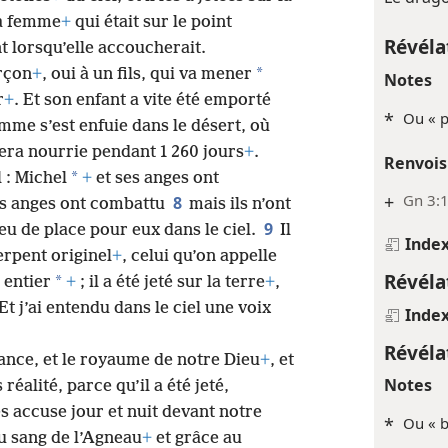
la femme
+
qui était sur le point
Révéla
t lorsqu’elle accoucherait.
*
arçon
+
, oui à un fils, qui va mener
Notes
r
+
. Et son enfant a vite été emporté
*
Ou « p
emme s’est enfuie dans le désert, où
sera nourrie pendant 1 260 jours
+
.
Renvois
*
l : Michel
+
et ses anges ont
+
Gn 3:
8
ses anges ont combattu
mais ils n’ont
9
us eu de place pour eux dans le ciel.
Il
Inde
serpent originel
+
, celui qu’on appelle
Révéla
*
 entier
+
; il a été jeté sur la terre
+
,
Et j’ai entendu dans le ciel une voix
Inde
Révéla
ssance, et le royaume de notre Dieu
+
, et
Notes
éalité, parce qu’il a été jeté,
es accuse jour et nuit devant notre
*
Ou « b
u sang de l’Agneau
+
et grâce au