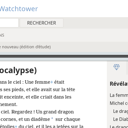
Watchtower
NS
 nouveau (édition d’étude)
pocalypse)
ans le ciel : Une femme
+
était
Révéla
s ses pieds, et elle avait sur la tête
La femme
it enceinte, et elle criait dans les
Michel 
chement.
Le drag
 ciel. Regardez ! Un grand dragon
Le Diab
*
ix cornes, et un diadème
sur chaque
Le drag
 étoiles
+
du ciel, et il les a jetées sur la