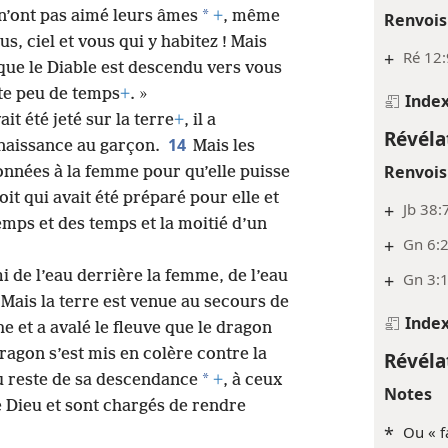
*
s n’ont pas aimé leurs âmes
+
, même
Renvois
s, ciel et vous qui y habitez ! Mais
+
Ré 12:
 que le Diable est descendu vers vous
ste peu de temps
+
. »
Inde
it été jeté sur la terre
+
, il a
Révéla
14
naissance au garçon.
Mais les
Renvois
onnées à la femme pour qu’elle puisse
oit qui avait été préparé pour elle et
+
Jb 38:
emps et des temps et la moitié d’un
+
Gn 6:2
i de l’eau derrière la femme, de l’eau
+
Gn 3:
Mais la terre est venue au secours de
Inde
e et a avalé le fleuve que le dragon
ragon s’est mis en colère contre la
Révéla
*
 au reste de sa descendance
+
, à ceux
Notes
Dieu et sont chargés de rendre
*
Ou « fa