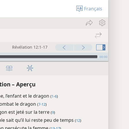
Français
Révélation 12:1-17
00:00
tion – Aperçu
, l’enfant et le dragon
(
1-6
)
combat le dragon
(
7-12
)
on est jeté sur la terre
(
9
)
le sait qu’il lui reste peu de temps
(
12
)
on persécute la femme
(
13-17
)