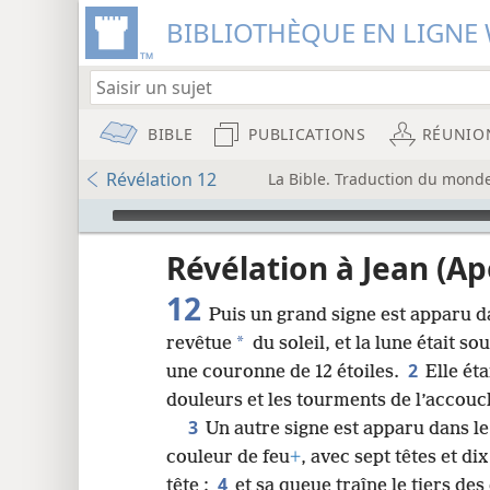
BIBLIOTHÈQUE EN LIGNE 
BIBLE
PUBLICATIONS
RÉUNIO
Révélation 12
La Bible. Traduction du monde
Audio Player
u
Révélation à Jean (A
12
Puis un grand signe est apparu d
wt)
*
revêtue
du soleil, et la lune était sou
i8)
2
une couronne de 12 étoiles.
Elle éta
douleurs et les tourments de l’accou
8
3
Un autre signe est apparu dans le
couleur de feu
+
, avec sept têtes et d
16
4
tête ;
et sa queue traîne le tiers des