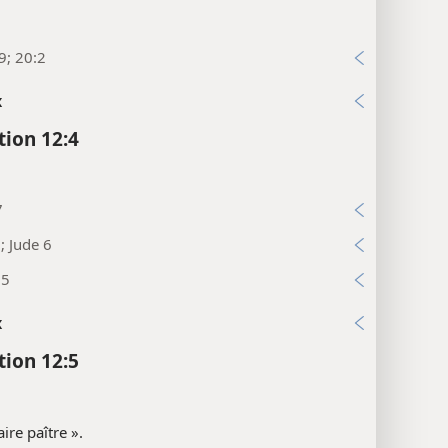
9; 20:2
x
tion 12:4
7
; Jude 6
15
x
tion 12:5
ire paître ».