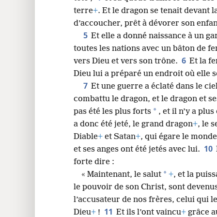
terre
+
. Et le dragon se tenait devant 
d’accoucher, prêt à dévorer son enfan
5
Et elle a donné naissance à un g
toutes les nations avec un bâton de fe
6
vers Dieu et vers son trône.
Et la f
Dieu lui a préparé un endroit où elle 
7
Et une guerre a éclaté dans le cie
combattu le dragon, et le dragon et 
*
pas été les plus forts
, et il n’y a pl
a donc été jeté, le grand dragon
+
, le 
Diable
+
et Satan
+
, qui égare le monde
10
et ses anges ont été jetés avec lui.
forte dire :
*
« Maintenant, le salut
+
, et la pui
le pouvoir de son Christ, sont devenus r
l’accusateur de nos frères, celui qui l
11
Dieu
+
!
Et ils l’ont vaincu
+
grâce a