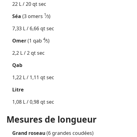
22 L / 20 qt sec
1
Séa
(3 omers
⁄
)
3
7,33 L / 6,66 qt sec
4
Omer
(1 qab
⁄
)
5
2,2 L / 2 qt sec
Qab
1,22 L / 1,11 qt sec
Litre
1,08 L / 0,98 qt sec
Mesures de longueur
Grand roseau
(6 grandes coudées)