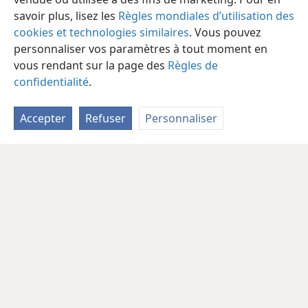
savoir plus, lisez les
Règles mondiales d’utilisation des
cookies et technologies similaires
. Vous pouvez
personnaliser vos paramètres à tout moment en
vous rendant sur la page des
Règles de
confidentialité
.
Accepter
Refuser
Personnaliser
Français
Partager
Préférences
Copyright
© 2026 Watch Tower Bible and Tract Society of Pennsylvania
Conditions d’utilisation
Règles de confidentialité
Paramètres de confidentialité
Se connecter
JW.ORG