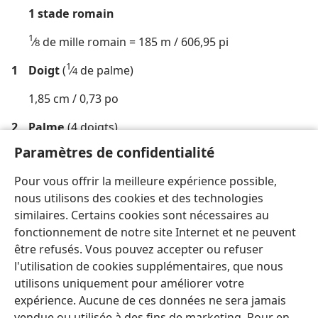
1 stade romain
1
⁄
de mille romain = 185 m / 606,95 pi
8
1
1
Doigt
(
⁄
de palme)
4
1,85 cm / 0,73 po
2
Palme
(4 doigts)
Paramètres de confidentialité
7,4 cm / 2,9 po
Pour vous offrir la meilleure expérience possible,
3
Empan
(3 palmes)
nous utilisons des cookies et des technologies
22,2 cm / 8,75 po
similaires. Certains cookies sont nécessaires au
fonctionnement de notre site Internet et ne peuvent
être refusés. Vous pouvez accepter ou refuser
l'utilisation de cookies supplémentaires, que nous
utilisons uniquement pour améliorer votre
expérience. Aucune de ces données ne sera jamais
vendue ou utilisée à des fins de marketing. Pour en