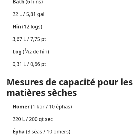
Bath
(6 hîns)
22 L / 5,81 gal
Hîn
(12 logs)
3,67 L / 7,75 pt
1
Log
(
⁄
de hîn)
12
0,31 L / 0,66 pt
Mesures de capacité pour les
matières sèches
Homer
(1 kor / 10 éphas)
220 L / 200 qt sec
Épha
(3 séas / 10 omers)