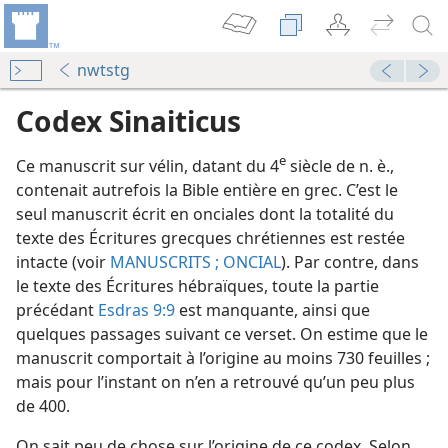
nwtstg
Codex Sinaiticus
e
Ce manuscrit sur vélin, datant du 4
siècle de n. è.,
contenait autrefois la Bible entière en grec. C’est le
seul manuscrit écrit en onciales dont la totalité du
texte des Écritures grecques chrétiennes est restée
intacte (voir
MANUSCRITS ;
ONCIAL
). Par contre, dans
le texte des Écritures hébraïques, toute la partie
précédant
Esdras 9:9
est manquante, ainsi que
quelques passages suivant ce verset. On estime que le
ngile de Marc
manuscrit comportait à l’origine au moins 730 feuilles ;
d’étude)
mais pour l’instant on n’en a retrouvé qu’un peu plus
ngile de Marc
de 400.
d’étude)
On sait peu de chose sur l’origine de ce codex. Selon