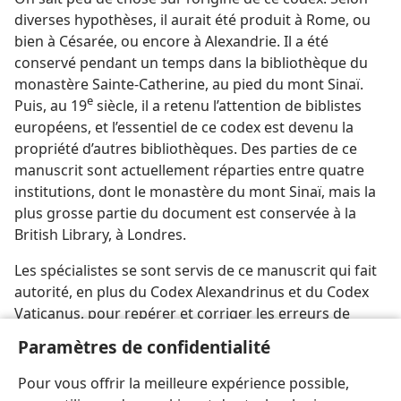
diverses hypothèses, il aurait été produit à Rome, ou
bien à Césarée, ou encore à Alexandrie. Il a été
conservé pendant un temps dans la bibliothèque du
monastère Sainte-Catherine, au pied du mont Sinaï.
e
Puis, au 19
siècle, il a retenu l’attention de biblistes
européens, et l’essentiel de ce codex est devenu la
propriété d’autres bibliothèques. Des parties de ce
manuscrit sont actuellement réparties entre quatre
institutions, dont le monastère du mont Sinaï, mais la
plus grosse partie du document est conservée à la
British Library, à Londres.
Les spécialistes se sont servis de ce manuscrit qui fait
autorité, en plus du Codex Alexandrinus et du Codex
Vaticanus, pour repérer et corriger les erreurs de
copie et les ajouts qui ont été introduits dans des
Paramètres de confidentialité
manuscrits plus récents de la Bible (voir galerie
multimédia, «
Codex Sinaiticus et conclusion de
Pour vous offrir la meilleure expérience possible,
l’Évangile de Marc
»).