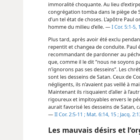
immoralité choquante. Au lieu d’extirpe
congrégation tomba dans le piège de Sat
d’un tel état de choses. L’apôtre Paul 
homme du milieu d’elle. —
I Cor. 5:1-5,
Plus tard, après avoir été exclu penda
repentit et changea de conduite. Paul éc
recommandant de pardonner au pécheur
que, comme il le dit “nous ne soyons p
n’ignorons pas ses desseins”. Les chré
sont les desseins de Satan. Ceux de Co
négligents, ils n’avaient pas veillé à m
Maintenant ils risquaient d’aller à l’au
rigoureux et impitoyables envers le pé
aurait favorisé les desseins de Satan, ca
—
II Cor. 2:5-11 ;
Mat. 6:14, 15 ;
Jacq. 2:1
Les mauvais désirs et l’or