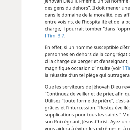
Jéhovah Dieu lui-​même, un tel homme 
des gens du dehors”. Il doit mener une 
dans le domaine de la moralité, des affa
entre voisins, de l’hospitalité et de la
charge, il pourrait tomber “dans l’opp
I Tim. 3:7
.
En effet, si un homme susceptible d’êtr
personnes en dehors de la congrégation
ci la charge de berger et d’enseignant
magnifique occasion d’insulte (voir
I T
la réussite d’un tel piège qui outrager
Que les serviteurs de Jéhovah Dieu rev
“Continuez de veiller et de prier, afin 
Utilisez “toute forme de prière”, c’est-à
grâces et l’intercession. “Restez éveill
supplications pour tous les saints.” Me
son Roi régnant, Jésus-Christ. Ayez un
vous aidera à éviter les extrêmes et à 