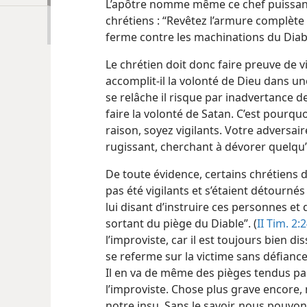
L’apôtre nomme même ce chef puissant,
chrétiens :
“Revêtez l’armure complète 
ferme contre les machinations du Dia
Le chrétien doit donc faire preuve de 
accomplit-​il la volonté de Dieu dans u
se relâche il risque par inadvertance 
faire la volonté de Satan. C’est pourquo
raison, soyez vigilants. Votre adversai
rugissant, cherchant à dévorer quelqu
De toute évidence, certains chrétiens 
pas été vigilants et s’étaient détournés
lui disant d’instruire ces personnes et d
sortant du piège du Diable”. (
II Tim. 2:
l’improviste, car il est toujours bien di
se referme sur la victime sans défiance,
Il en va de même des pièges tendus par
l’improviste. Chose plus grave encore,
notre insu. Sans le savoir, nous pouvon