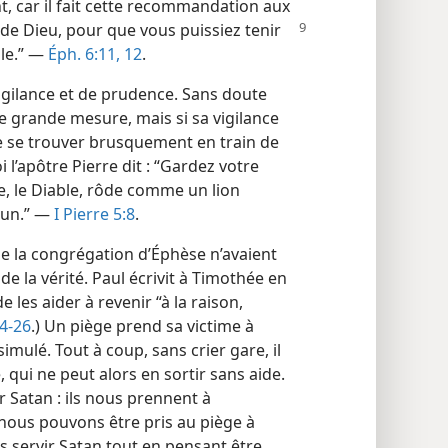
 car il fait cette recommandation aux
de Dieu, pour que vous puissiez tenir
ble.” —
Éph. 6:11, 12
.
vigilance et de prudence. Sans doute
ne grande mesure, mais si sa vigilance
de se trouver brusquement en train de
i l’apôtre Pierre dit : “Gardez votre
re, le Diable, rôde comme un lion
’un.” —
I Pierre 5:8
.
de la congrégation d’Éphèse n’avaient
 de la vérité. Paul écrivit à Timothée en
e les aider à revenir “à la raison,
24-26
.) Un piège prend sa victime à
ssimulé. Tout à coup, sans crier gare, il
 qui ne peut alors en sortir sans aide.
 Satan : ils nous prennent à
 nous pouvons être pris au piège à
s servir Satan tout en pensant être