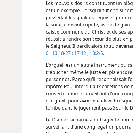
Les mauvais désirs constituent un piège
est un exemple. Lorsqu’il fut choisi co
possédait les qualités requises pour r
la suite, il devint cupide, avide de gain
caisse commune du Christ et de ses apô
réussit à rendre son cœur de plus en plu
le Seigneur. Il perdit alors tout, devena
6 ;
13:18-27 ;
17:12 ;
18:2-5
.
L’orgueil est un autre instrument puissa
trébucher même le juste et, pis encore
personnes. Parce qu’il reconnaissait l
l’apôtre Paul interdit aux chrétiens
converti comme surveillant d’une congr
d’orgueil [pour avoir été élevé brusqu
tombe dans le jugement passé sur le D
Le Diable s’acharne à outrager le nom 
surveillant d’une congrégation pourrait 