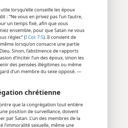
tile lorsqu’elle conseille les époux
it : “Ne vous en privez pas l’un l’autre,
ur un temps fixé, afin que vous
veniez ensemble, pour que Satan ne vous
us régler.” (
I Cor. 7:5
). Il convient de
s même lorsqu’on consacre une partie
Dieu. Sinon, l’abstinence de rapports
sion d’inciter l’un des époux, sinon les
etenir des pensées illégitimes ou même
l’égard d’un membre du sexe opposé. —
égation chrétienne
ontre que la congrégation tout entière
une position de surveillance, doivent
per par Satan. L’un des membres de la
ué l’immoralité sexuelle, même une