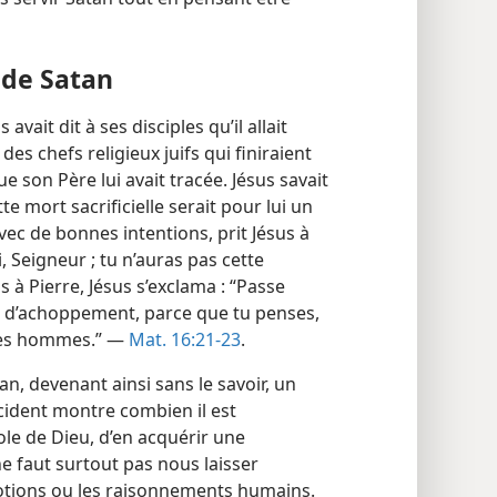
 de Satan
 avait dit à ses disciples qu’il allait
es chefs religieux juifs qui finiraient
que son Père lui avait tracée. Jésus savait
te mort sacrificielle serait pour lui un
ec de bonnes intentions, prit Jésus à
i, Seigneur ; tu n’auras pas cette
s à Pierre, Jésus s’exclama : “Passe
e d’achoppement, parce que tu penses,
 des hommes.” —
Mat. 16:21-23
.
an, devenant ainsi sans le savoir, un
ncident montre combien il est
ole de Dieu, d’en acquérir une
ne faut surtout pas nous laisser
motions ou les raisonnements humains.