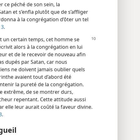
r ce péché de son sein, la
an et s’enfla plutôt que de s’affliger
ordonna à la congrégation d’ôter un tel
13
.
nt un certain temps, cet homme se
rivit alors à la congrégation en lui
 et de le recevoir de nouveau afin
as dupés par Satan, car nous
tiens ne doivent jamais oublier quels
rinthe avaient tout d’abord été
aintenir la pureté de la congrégation.
tre extrême, de se montrer durs,
cheur repentant. Cette attitude aussi
r elle leur aurait coûté la faveur divine.
3
.
gueil