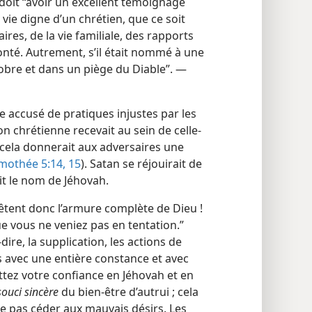
doit “avoir un excellent témoignage
vie digne d’un chrétien, que ce soit
ires, de la vie familiale, des rapports
 bonté. Autrement, s’il était nommé à une
robre et dans un piège du Diable”. —
e accusé de pratiques injustes par les
 chrétienne recevait au sein de celle-
, cela donnerait aux adversaires une
imothée 5:14, 15
). Satan se réjouirait de
ait le nom de Jéhovah.
êtent donc l’armure complète de Dieu !
que vous ne veniez pas en tentation.”
-dire, la supplication, les actions de
és avec une entière constance et avec
ttez votre confiance en Jéhovah et en
souci sincère
du bien-être d’autrui ; cela
ne pas céder aux mauvais désirs. Les