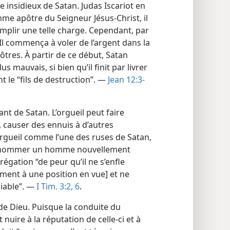
 insidieux de Satan. Judas Iscariot en
mme apôtre du Seigneur Jésus-Christ, il
emplir une telle charge. Cependant, par
. Il commença à voler de l’argent dans la
tres. À partir de ce début, Satan
s mauvais, si bien qu’il finit par livrer
nt le “fils de destruction”. —
Jean 12:3-
nt de Satan. L’orgueil peut faire
, causer des ennuis à d’autres
’orgueil comme l’une des ruses de Satan,
 de nommer un homme nouvellement
égation “de peur qu’il ne s’enfle
ement à une position en vue] et ne
iable”. —
I Tim. 3:2,
6
.
de Dieu. Puisque la conduite du
nuire à la réputation de celle-ci et à