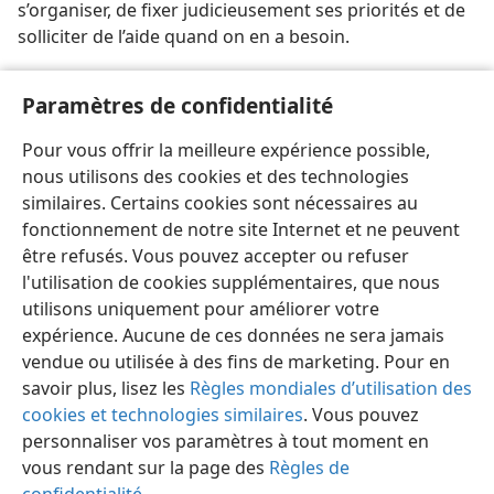
s’organiser, de fixer judicieusement ses priorités et de
solliciter de l’aide quand on en a besoin.
[Illustrations, page 15]
Paramètres de confidentialité
Pour vous occuper convenablement de votre foyer,
Pour vous offrir la meilleure expérience possible,
vous devez vous fixer des priorités.
nous utilisons des cookies et des technologies
similaires. Certains cookies sont nécessaires au
fonctionnement de notre site Internet et ne peuvent
être refusés. Vous pouvez accepter ou refuser
l'utilisation de cookies supplémentaires, que nous
Français
Partager
Préférences
utilisons uniquement pour améliorer votre
Copyright
© 2026 Watch Tower Bible and Tract Society of Pennsylvania
expérience. Aucune de ces données ne sera jamais
Conditions d’utilisation
Règles de confidentialité
Paramètres de confidentialité
Se connecter
JW.ORG
vendue ou utilisée à des fins de marketing. Pour en
savoir plus, lisez les
Règles mondiales d’utilisation des
cookies et technologies similaires
. Vous pouvez
personnaliser vos paramètres à tout moment en
vous rendant sur la page des
Règles de