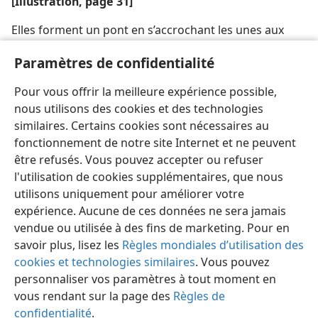
[Illustration, page 31]
Elles forment un pont en s’accrochant les unes aux
autres par leurs pattes.
Paramètres de confidentialité
[Indication d’origine]
Pour vous offrir la meilleure expérience possible,
© Tim Brown/www.infiniteworld.org
nous utilisons des cookies et des technologies
similaires. Certains cookies sont nécessaires au
fonctionnement de notre site Internet et ne peuvent
être refusés. Vous pouvez accepter ou refuser
l'utilisation de cookies supplémentaires, que nous
Français
Partager
Préférences
utilisons uniquement pour améliorer votre
Copyright
© 2026 Watch Tower Bible and Tract Society of Pennsylvania
expérience. Aucune de ces données ne sera jamais
Conditions d’utilisation
Règles de confidentialité
vendue ou utilisée à des fins de marketing. Pour en
Paramètres de confidentialité
Se connecter
JW.ORG
savoir plus, lisez les
Règles mondiales d’utilisation des
cookies et technologies similaires
. Vous pouvez
personnaliser vos paramètres à tout moment en
vous rendant sur la page des
Règles de
confidentialité
.