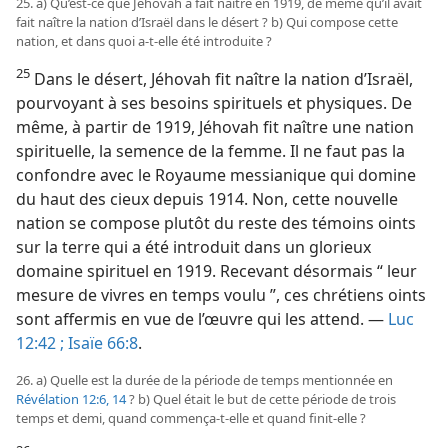
25. a) Qu’est-​ce que Jéhovah a fait naître en 1919, de même qu’il avait
fait naître la nation d’Israël dans le désert ? b) Qui compose cette
nation, et dans quoi a-​t-​elle été introduite ?
25
Dans le désert, Jéhovah fit naître la nation d’Israël,
pourvoyant à ses besoins spirituels et physiques. De
même, à partir de 1919, Jéhovah fit naître une nation
spirituelle, la semence de la femme. Il ne faut pas la
confondre avec le Royaume messianique qui domine
du haut des cieux depuis 1914. Non, cette nouvelle
nation se compose plutôt du reste des témoins oints
sur la terre qui a été introduit dans un glorieux
domaine spirituel en 1919. Recevant désormais “ leur
mesure de vivres en temps voulu ”, ces chrétiens oints
sont affermis en vue de l’œuvre qui les attend. —
Luc
12:42 ;
Isaïe 66:8
.
26. a) Quelle est la durée de la période de temps mentionnée en
Révélation 12:6,
14
? b) Quel était le but de cette période de trois
temps et demi, quand commença-​t-​elle et quand finit-​elle ?