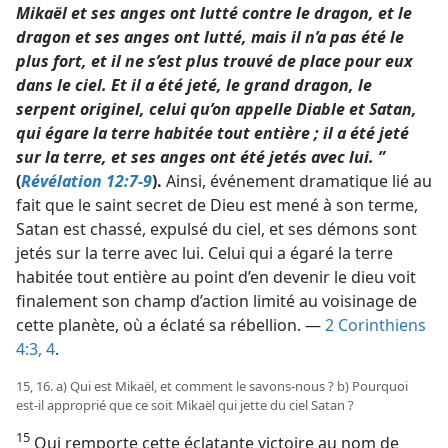
Mikaël et ses anges ont lutté contre le dragon, et le
dragon et ses anges ont lutté, mais il n’a pas été le
plus fort, et il ne s’est plus trouvé de place pour eux
dans le ciel. Et il a été jeté, le grand dragon, le
serpent originel, celui qu’on appelle Diable et Satan,
qui égare la terre habitée tout entière ; il a été jeté
sur la terre, et ses anges ont été jetés avec lui. ”
(
Révélation 12:7-9
).
Ainsi, événement dramatique lié au
fait que le saint secret de Dieu est mené à son terme,
Satan est chassé, expulsé du ciel, et ses démons sont
jetés sur la terre avec lui. Celui qui a égaré la terre
habitée tout entière au point d’en devenir le dieu voit
finalement son champ d’action limité au voisinage de
cette planète, où a éclaté sa rébellion. —
2 Corinthiens
4:3, 4
.
15, 16. a) Qui est Mikaël, et comment le savons-​nous ? b) Pourquoi
est-​il approprié que ce soit Mikaël qui jette du ciel Satan ?
15
Qui remporte cette éclatante victoire au nom de