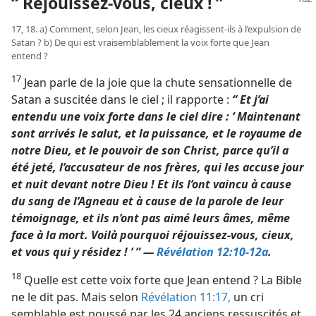
“ Réjouissez-​vous, cieux ! ”
17, 18. a) Comment, selon Jean, les cieux réagissent-​ils à l’expulsion de
Satan ? b) De qui est vraisemblablement la voix forte que Jean
entend ?
17
Jean parle de la joie que la chute sensationnelle de
Satan a suscitée dans le ciel ; il rapporte :
“ Et j’ai
entendu une voix forte dans le ciel dire : ‘ Maintenant
sont arrivés le salut, et la puissance, et le royaume de
notre Dieu, et le pouvoir de son Christ, parce qu’il a
été jeté, l’accusateur de nos frères, qui les accuse jour
et nuit devant notre Dieu ! Et ils l’ont vaincu à cause
du sang de l’Agneau et à cause de la parole de leur
témoignage, et ils n’ont pas aimé leurs âmes, même
face à la mort. Voilà pourquoi réjouissez-​vous, cieux,
et vous qui y résidez ! ’ ” —
Révélation 12:10-12a
.
18
Quelle est cette voix forte que Jean entend ? La Bible
ne le dit pas. Mais selon
Révélation 11:17,
un cri
semblable est poussé par les 24 anciens ressuscités et