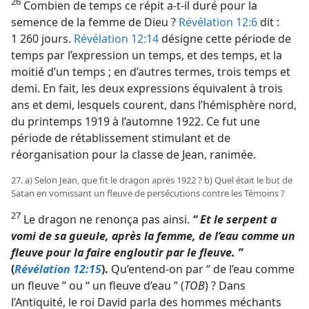
26
Combien de temps ce répit a-​t-​il duré pour la
semence de la femme de Dieu ?
Révélation 12:6
dit :
1 260 jours.
Révélation 12:14
désigne cette période de
temps par l’expression un temps, et des temps, et la
moitié d’un temps ; en d’autres termes, trois temps et
demi. En fait, les deux expressions équivalent à trois
ans et demi, lesquels courent, dans l’hémisphère nord,
du printemps 1919 à l’automne 1922. Ce fut une
période de rétablissement stimulant et de
réorganisation pour la classe de Jean, ranimée.
27. a) Selon Jean, que fit le dragon après 1922 ? b) Quel était le but de
Satan en vomissant un fleuve de persécutions contre les Témoins ?
27
Le dragon ne renonça pas ainsi.
“ Et le serpent a
vomi de sa gueule, après la femme, de l’eau comme un
fleuve pour la faire engloutir par le fleuve. ”
(
Révélation 12:15
).
Qu’entend-​on par “ de l’eau comme
un fleuve ” ou “ un fleuve d’eau ” (
TOB
) ? Dans
l’Antiquité, le roi David parla des hommes méchants