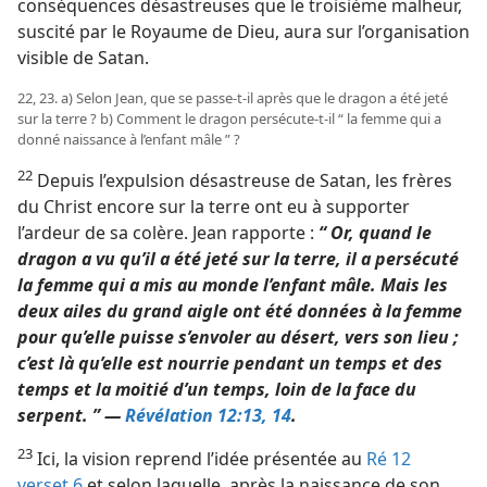
conséquences désastreuses que le troisième malheur,
suscité par le Royaume de Dieu, aura sur l’organisation
visible de Satan.
22, 23. a) Selon Jean, que se passe-​t-​il après que le dragon a été jeté
sur la terre ? b) Comment le dragon persécute-​t-​il “ la femme qui a
donné naissance à l’enfant mâle ” ?
22
Depuis l’expulsion désastreuse de Satan, les frères
du Christ encore sur la terre ont eu à supporter
l’ardeur de sa colère. Jean rapporte :
“ Or, quand le
dragon a vu qu’il a été jeté sur la terre, il a persécuté
la femme qui a mis au monde l’enfant mâle. Mais les
deux ailes du grand aigle ont été données à la femme
pour qu’elle puisse s’envoler au désert, vers son lieu ;
c’est là qu’elle est nourrie pendant un temps et des
temps et la moitié d’un temps, loin de la face du
serpent. ” —
Révélation 12:13, 14
.
23
Ici, la vision reprend l’idée présentée au
Ré 12
verset 6
et selon laquelle, après la naissance de son