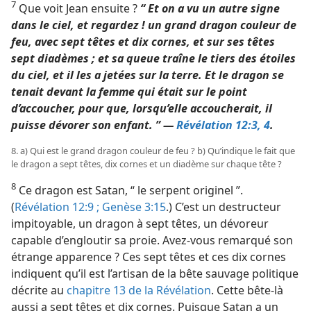
7
Que voit Jean ensuite ?
“ Et on a vu un autre signe
dans le ciel, et regardez ! un grand dragon couleur de
feu, avec sept têtes et dix cornes, et sur ses têtes
sept diadèmes ; et sa queue traîne le tiers des étoiles
du ciel, et il les a jetées sur la terre. Et le dragon se
tenait devant la femme qui était sur le point
d’accoucher, pour que, lorsqu’elle accoucherait, il
puisse dévorer son enfant. ” —
Révélation 12:3, 4
.
8. a) Qui est le grand dragon couleur de feu ? b) Qu’indique le fait que
le dragon a sept têtes, dix cornes et un diadème sur chaque tête ?
8
Ce dragon est Satan, “ le serpent originel ”.
(
Révélation 12:9 ;
Genèse 3:15
.) C’est un destructeur
impitoyable, un dragon à sept têtes, un dévoreur
capable d’engloutir sa proie. Avez-​vous remarqué son
étrange apparence ? Ces sept têtes et ces dix cornes
indiquent qu’il est l’artisan de la bête sauvage politique
décrite au
chapitre 13 de la Révélation
. Cette bête-​là
aussi a sept têtes et dix cornes. Puisque Satan a un