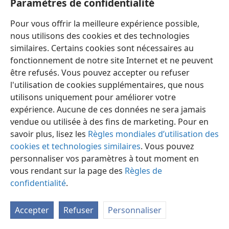
Paramètres de confidentialité
femme, une grande foule internationale de nouveaux
croyants observent les commandements de Dieu en se
Pour vous offrir la meilleure expérience possible,
séparant du monde, en ayant un haut niveau de
nous utilisons des cookies et des technologies
moralité, en aimant les frères et en rendant
similaires. Certains cookies sont nécessaires au
témoignage au Royaume messianique. Leur intégrité
fonctionnement de notre site Internet et ne peuvent
est une réponse au défi de Satan qui discrédite Dieu et
être refusés. Vous pouvez accepter ou refuser
elle sonne le glas pour Satan et son système de
l'utilisation de cookies supplémentaires, que nous
choses. —
Proverbes 27:11
.
utilisons uniquement pour améliorer votre
expérience. Aucune de ces données ne sera jamais
[Notes]
vendue ou utilisée à des fins de marketing. Pour en
savoir plus, lisez les
Règles mondiales d’utilisation des
Comparez avec les 12 tribus de l’Israël selon la chair,
a
cookies et technologies similaires
. Vous pouvez
les 12 apôtres, les 12 tribus de l’Israël spirituel, les
personnaliser vos paramètres à tout moment en
12 portes, les 12 anges et les 12 pierres de fondement
vous rendant sur la page des
Règles de
de la Nouvelle Jérusalem. —
Révélation 21:12-14
.
confidentialité
.
Notez, cependant, que
Révélation 12:9
parle du
b
‘ grand dragon et de ses anges ’. Ainsi, non seulement
Accepter
Refuser
Personnaliser
le Diable s’est fait lui-​même faux dieu, mais il cherche