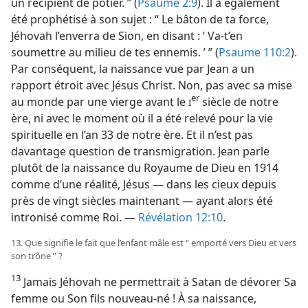
un récipient de potier. ” (
Psaume 2:9
). Il a également
été prophétisé à son sujet : “ Le bâton de ta force,
Jéhovah l’enverra de Sion, en disant : ‘ Va-​t’en
soumettre au milieu de tes ennemis. ’ ” (
Psaume 110:2
).
Par conséquent, la naissance vue par Jean a un
rapport étroit avec Jésus Christ. Non, pas avec sa mise
er
au monde par une vierge avant le
siècle de notre
I
ère, ni avec le moment où il a été relevé pour la vie
spirituelle en l’an 33 de notre ère. Et il n’est pas
davantage question de transmigration. Jean parle
plutôt de la naissance du Royaume de Dieu en 1914
comme d’une réalité, Jésus — dans les cieux depuis
près de vingt siècles maintenant — ayant alors été
intronisé comme Roi. —
Révélation 12:10
.
13. Que signifie le fait que l’enfant mâle est “ emporté vers Dieu et vers
son trône ” ?
13
Jamais Jéhovah ne permettrait à Satan de dévorer Sa
femme ou Son fils nouveau-né ! À sa naissance,