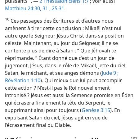
puissants ”. —
2 Thessaloniciens 1:7
; voir aussi
Matthieu 24:30, 31 ;
25:31
.
16
Ces passages des Écritures et d’autres nous
amènent à tirer cette conclusion : Mikaël n’est nul
autre que le Seigneur Jésus Christ dans sa position
céleste. Maintenant, au jour du Seigneur, il ne se
contente plus de dire à Satan : “ Que Jéhovah te
réprimande. ” Étant donné que c’est un jour de
jugement, Jésus, dans le rôle de Mikaël, jette du ciel
Satan, le méchant, et ses anges démons (
Jude 9 ;
Révélation 1:10
). Qui mieux que lui peut accomplir
cette action ? N’est-​il pas le Roi nouvellement
intronisé ? Jésus est aussi la Semence promise en Éden
qui écrasera finalement la tête du Serpent, le
supprimant ainsi pour toujours (
Genèse 3:15
). En
expulsant Satan du ciel, Jésus agit en vue de
l’écrasement final du Diable.