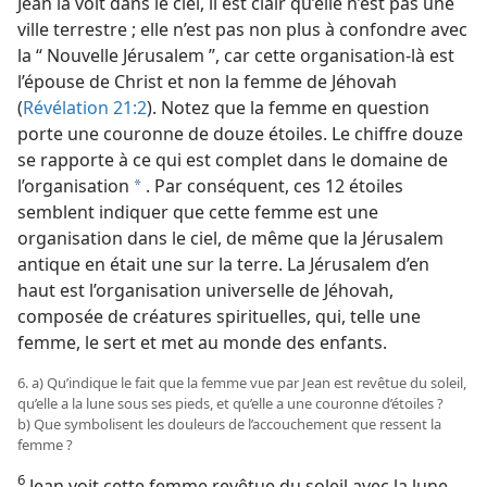
Jean la voit dans le ciel, il est clair qu’elle n’est pas une
ville terrestre ; elle n’est pas non plus à confondre avec
la “ Nouvelle Jérusalem ”, car cette organisation-​là est
l’épouse de Christ et non la femme de Jéhovah
(
Révélation 21:2
). Notez que la femme en question
porte une couronne de douze étoiles. Le chiffre douze
se rapporte à ce qui est complet dans le domaine de
l’organisation
. Par conséquent, ces 12 étoiles
a
semblent indiquer que cette femme est une
organisation dans le ciel, de même que la Jérusalem
antique en était une sur la terre. La Jérusalem d’en
haut est l’organisation universelle de Jéhovah,
composée de créatures spirituelles, qui, telle une
femme, le sert et met au monde des enfants.
6. a) Qu’indique le fait que la femme vue par Jean est revêtue du soleil,
qu’elle a la lune sous ses pieds, et qu’elle a une couronne d’étoiles ?
b) Que symbolisent les douleurs de l’accouchement que ressent la
femme ?
6
Jean voit cette femme revêtue du soleil avec la lune