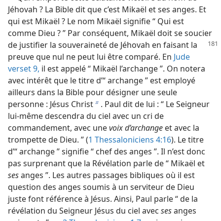
Jéhovah ? La Bible dit que c’est Mikaël et ses anges. Et
qui est Mikaël ? Le nom Mikaël signifie “ Qui est
comme Dieu ? ” Par conséquent, Mikaël doit se soucier
de justifier
la souveraineté de Jéhovah en faisant la
preuve que nul ne peut lui être comparé. En
Jude
verset 9,
il est appelé “ Mikaël l’archange ”. On notera
avec intérêt que le titre d’“ archange ” est employé
ailleurs dans la Bible pour désigner une seule
personne : Jésus Christ
. Paul dit de lui : “ Le Seigneur
b
lui-​même descendra du ciel avec un cri de
commandement, avec une
voix d’archange
et avec la
trompette de Dieu. ” (
1 Thessaloniciens 4:16
). Le titre
d’“ archange ” signifie “ chef des anges ”. Il n’est donc
pas surprenant que la Révélation parle de “ Mikaël et
ses
anges ”. Les autres passages bibliques où il est
question des anges soumis à un serviteur de Dieu
juste font référence à Jésus. Ainsi, Paul parle “ de la
révélation du Seigneur Jésus du ciel avec
ses
anges