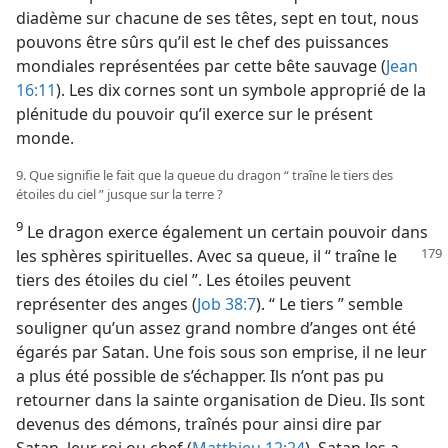
diadème sur chacune de ses têtes, sept en tout, nous
pouvons être sûrs qu’il est le chef des puissances
mondiales représentées par cette bête sauvage (
Jean
16:11
). Les dix cornes sont un symbole approprié de la
plénitude du pouvoir qu’il exerce sur le présent
monde.
9. Que signifie le fait que la queue du dragon “ traîne le tiers des
étoiles du ciel ” jusque sur la terre ?
9
Le dragon exerce également un certain pouvoir dans
les sphères spirituelles. Avec sa
queue, il “ traîne le
tiers des étoiles du ciel ”. Les étoiles peuvent
représenter des anges (
Job 38:7
). “ Le tiers ” semble
souligner qu’un assez grand nombre d’anges ont été
égarés par Satan. Une fois sous son emprise, il ne leur
a plus été possible de s’échapper. Ils n’ont pas pu
retourner dans la sainte organisation de Dieu. Ils sont
devenus des démons, traînés pour ainsi dire par
Satan, leur roi ou chef (
Matthieu 12:24
). Satan les a