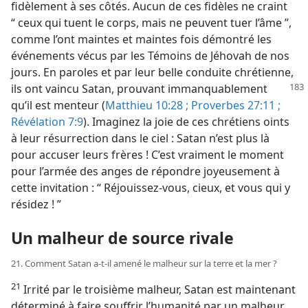
fidèlement à ses côtés. Aucun de ces fidèles ne craint
“ ceux qui tuent le corps, mais ne peuvent tuer l’âme ”,
comme l’ont maintes et maintes fois démontré les
événements vécus par les Témoins de Jéhovah de nos
jours. En paroles et par leur belle conduite chrétienne,
ils ont vaincu Satan, prouvant immanquablement
qu’il est menteur (
Matthieu 10:28 ;
Proverbes 27:11 ;
Révélation 7:9
). Imaginez la joie de ces chrétiens oints
à leur résurrection dans le ciel : Satan n’est plus là
pour accuser leurs frères ! C’est vraiment le moment
pour l’armée des anges de répondre joyeusement à
cette invitation : “ Réjouissez-​vous, cieux, et vous qui y
résidez ! ”
Un malheur de source rivale
21. Comment Satan a-​t-​il amené le malheur sur la terre et la mer ?
21
Irrité par le troisième malheur, Satan est maintenant
déterminé à faire souffrir l’humanité par un malheur