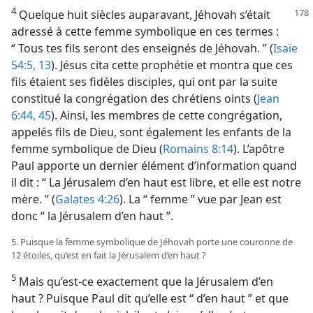
4
Quelque huit siècles auparavant, Jéhovah s’était
adressé à cette femme symbolique en ces termes :
“ Tous tes fils seront des enseignés de Jéhovah. ” (
Isaïe
54:5,
13
). Jésus cita cette prophétie et montra que ces
fils étaient ses fidèles disciples, qui ont par la suite
constitué la congrégation des chrétiens oints (
Jean
6:44, 45
). Ainsi, les membres de cette congrégation,
appelés fils de Dieu, sont également les enfants de la
femme symbolique de Dieu (
Romains 8:14
). L’apôtre
Paul apporte un dernier élément d’information quand
il dit : “ La Jérusalem d’en haut est libre, et elle est notre
mère. ” (
Galates 4:26
). La “ femme ” vue par Jean est
donc “ la Jérusalem d’en haut ”.
5. Puisque la femme symbolique de Jéhovah porte une couronne de
12 étoiles, qu’est en fait la Jérusalem d’en haut ?
5
Mais qu’est-​ce exactement que la Jérusalem d’en
haut ? Puisque Paul dit qu’elle est “ d’en haut ” et que