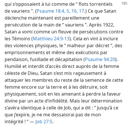
qui s’opposaient
à lui comme de “ flots torrentiels
de vauriens ”. (
Psaume 18:4, 5,
16, 17
.) Ce que Satan
déclenche maintenant est pareillement une
persécution de la main de “ vauriens ”. Après 1922,
Satan a vomi comme un fleuve de persécutions contre
les Témoins (
Matthieu 24:9-13
). Cela en vint à inclure
des violences physiques, le “ malheur par décret ”, des
emprisonnements et même des exécutions par
pendaison, fusillade et décapitation (
Psaume 94:20
).
Humilié et interdit d’accès direct auprès de la femme
céleste de Dieu, Satan s’est mis rageusement à
attaquer les membres du reste de la semence de cette
femme encore sur la terre et à les détruire, soit
physiquement, soit en les amenant à perdre la faveur
divine par un acte d’infidélité. Mais leur détermination
s’avéra identique à celle de Job, qui a dit : “ Jusqu’à ce
que j’expire, je ne me dessaisirai pas de mon
intégrité ! ” —
Job 27:5
.