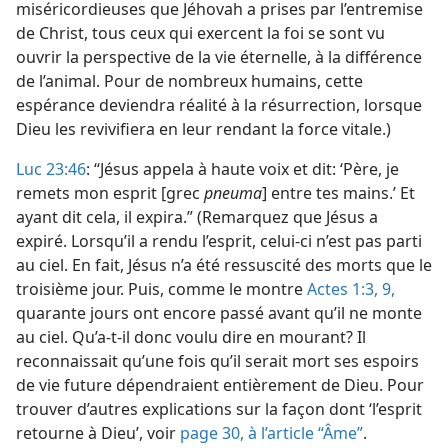
miséricordieuses que Jéhovah a prises par l’entremise
de Christ, tous ceux qui exercent la foi se sont vu
ouvrir la perspective de la vie éternelle, à la différence
de l’animal. Pour de nombreux humains, cette
espérance deviendra réalité à la résurrection, lorsque
Dieu les revivifiera en leur rendant la force vitale.)
Luc 23:46
: “Jésus appela à haute voix et dit: ‘Père, je
remets mon esprit [grec
pneuma
] entre tes mains.’ Et
ayant dit cela, il expira.” (Remarquez que Jésus a
expiré. Lorsqu’il a rendu l’esprit, celui-ci n’est pas parti
au ciel. En fait, Jésus n’a été ressuscité des morts que le
troisième jour. Puis, comme le montre
Actes 1:3,
9,
quarante jours ont encore passé avant qu’il ne monte
au ciel. Qu’a-​t-​il donc voulu dire en mourant? Il
reconnaissait qu’une fois qu’il serait mort ses espoirs
de vie future dépendraient entièrement de Dieu. Pour
trouver d’autres explications sur la façon dont ‘l’esprit
retourne à Dieu’, voir
page 30, à l’article “Âme”
.