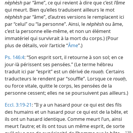
nèphèsh
par “âme”, ce qui revient à dire que c’est
l’âme
qui meurt. Bien qu’elles traduisent ailleurs le mot
nèphèsh
par “âme”, d’autres versions le remplacent ici
par “celui” ou “la personne”. Ainsi, le
nèphèsh
ou âme,
c’est la personne elle-​même, et non un élément
immatériel qui survivrait à la mort du corps.) (Pour
plus de détails, voir l’article “
Âme
”.)
Ps. 146:4
: “Son esprit sort, il retourne à son sol; en ce
jour-​là périssent ses pensées.” (Le terme hébreu
traduit ici par “esprit” est un dérivé de
rouaḥ.
Certains
traducteurs le rendent par “souffle”. Lorsque ce
rouaḥ
,
ou force vitale, quitte le corps, les pensées de la
personne cessent; elles ne se poursuivent pas ailleurs.)
Eccl. 3:19-21
: “Il y a un hasard pour ce qui est des fils
des humains et un hasard pour ce qui est de la bête, et
ils ont un hasard identique. Comme meurt l’un, ainsi
meurt l’autre; et ils ont tous un même esprit, de sorte