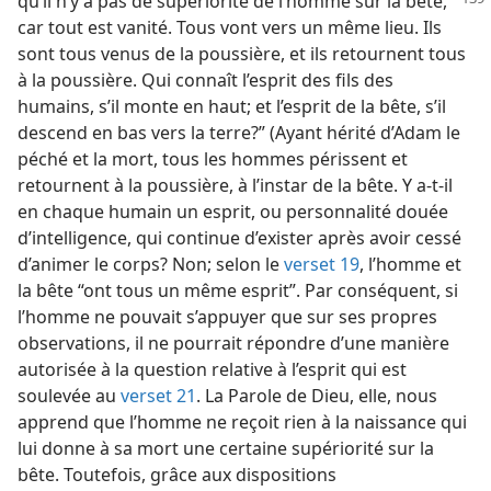
qu’il n’y a pas de
supériorité de l’homme sur la bête,
car tout est vanité. Tous vont vers un même lieu. Ils
sont tous venus de la poussière, et ils retournent tous
à la poussière. Qui connaît l’esprit des fils des
humains, s’il monte en haut; et l’esprit de la bête, s’il
descend en bas vers la terre?” (Ayant hérité d’Adam le
péché et la mort, tous les hommes périssent et
retournent à la poussière, à l’instar de la bête. Y a-​t-​il
en chaque humain un esprit, ou personnalité douée
d’intelligence, qui continue d’exister après avoir cessé
d’animer le corps? Non; selon le
verset 19
, l’homme et
la bête “ont tous un même esprit”. Par conséquent, si
l’homme ne pouvait s’appuyer que sur ses propres
observations, il ne pourrait répondre d’une manière
autorisée à la question relative à l’esprit qui est
soulevée au
verset 21
. La Parole de Dieu, elle, nous
apprend que l’homme ne reçoit rien à la naissance qui
lui donne à sa mort une certaine supériorité sur la
bête. Toutefois, grâce aux dispositions