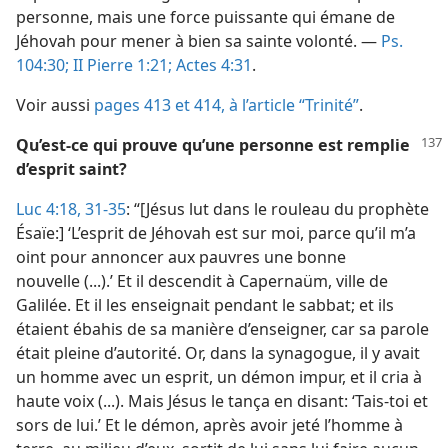
personne, mais une force puissante qui émane de
Jéhovah pour mener à bien sa sainte volonté. —
Ps.
104:30;
II Pierre 1:21;
Actes 4:31
.
Voir aussi
pages 413 et 414, à l’article “Trinité”
.
Qu’est-​ce qui prouve qu’une personne est remplie
d’esprit saint?
Luc 4:18,
31-35
: “[Jésus lut dans le rouleau du prophète
Ésaïe:] ‘L’esprit de Jéhovah est sur moi, parce qu’il m’a
oint pour annoncer aux pauvres une bonne
nouvelle (...).’ Et il descendit à Capernaüm, ville de
Galilée. Et il les enseignait pendant le sabbat; et ils
étaient ébahis de sa manière d’enseigner, car sa parole
était pleine d’autorité. Or, dans la synagogue, il y avait
un homme avec un esprit, un démon impur, et il cria à
haute voix (...). Mais Jésus le tança en disant: ‘Tais-​toi et
sors de lui.’ Et le démon, après avoir jeté l’homme à