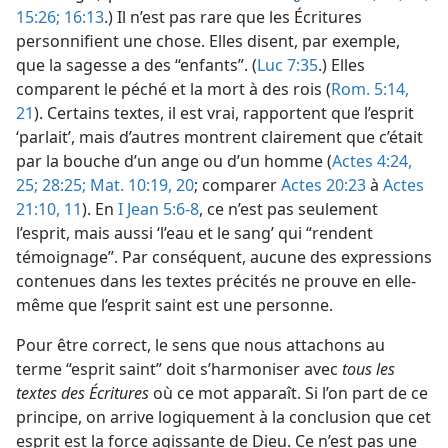
15:26;
16:13
.) Il n’est pas rare que les Écritures
personnifient une chose. Elles disent, par exemple,
que la sagesse a des “enfants”. (
Luc 7:35
.) Elles
comparent le péché et la mort à des rois (
Rom. 5:14,
21
). Certains textes, il est vrai, rapportent que l’esprit
‘parlait’, mais d’autres montrent clairement que c’était
par la bouche d’un ange ou d’un homme (
Actes 4:24,
25;
28:25;
Mat. 10:19, 20
; comparer
Actes 20:23
à
Actes
21:10, 11
). En
I Jean 5:6-8
, ce n’est pas seulement
l’esprit, mais aussi ‘l’eau et le sang’ qui “rendent
témoignage”. Par conséquent, aucune des expressions
contenues dans les textes précités ne prouve en elle-​
même que l’esprit saint est une personne.
Pour être correct, le sens que nous attachons au
terme “esprit saint” doit s’harmoniser avec
tous les
textes des Écritures
où ce mot apparaît. Si l’on part de ce
principe, on arrive logiquement à la conclusion que cet
esprit est la force agissante de Dieu. Ce n’est pas une