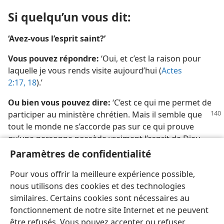
Si quelqu’un vous dit:
‘Avez-​vous l’esprit saint?’
Vous pouvez répondre:
‘Oui, et c’est la raison pour
laquelle je vous rends visite aujourd’hui (
Actes
2:17, 18
).’
Ou bien vous pouvez dire:
‘C’est ce qui me permet de
participer au ministère chrétien. Mais il semble que
tout le monde ne s’accorde pas sur ce qui prouve
qu’une personne possède vraiment l’esprit de Dieu.
Pour vous, qu’est-​ce qui est nécessaire?’
Puis vous
Paramètres de confidentialité
pouvez ajouter:
(Utilisez les matières des
pages 137
Pour vous offrir la meilleure expérience possible,
et 138
.)
nous utilisons des cookies et des technologies
similaires. Certains cookies sont nécessaires au
fonctionnement de notre site Internet et ne peuvent
être refusés. Vous pouvez accepter ou refuser