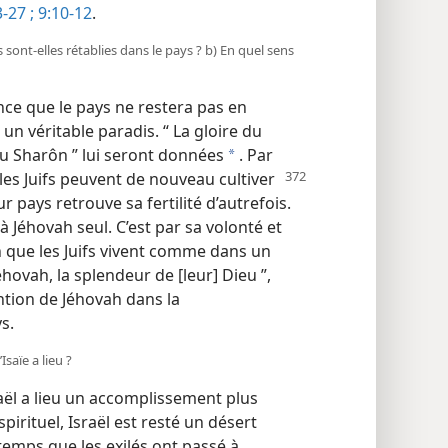
-27 ;
9:10-12
.
ont-​elles rétablies dans le pays ? b) En quel sens
ce que le pays ne restera pas en
un véritable paradis. “ La gloire du
du Sharôn ” lui seront données
. Par
a
 les Juifs peuvent de
nouveau cultiver
r pays retrouve sa fertilité d’autrefois.
à Jéhovah seul. C’est par sa volonté et
n que les Juifs vivent comme dans un
Jéhovah, la splendeur de [leur] Dieu ”,
ntion de Jéhovah dans la
s.
saïe a lieu ?
aël a lieu un accomplissement plus
pirituel, Israël est resté un désert
emps que les exilés ont passé à