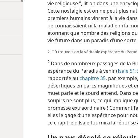
vie religieuse ”, lit-​on dans une encyclo
Cette nostalgie est on ne peut plus natu
premiers humains vinrent à la vie dans 
ne connaissaient ni la maladie ni la mor
étonnant que nombre des religions du
vie future dans un paradis d’une sorte
2. Où trouve-​t-​on la véritable espérance du Paradi
2
Dans de nombreux passages de la Bible
espérance du Paradis à venir (
Isaïe 51:
rapportée au
chapitre 35
, par exemple
désertiques en parcs magnifiques et en 
muet parle et le sourd entend. Dans ce 
soupirs ne sont plus, ce qui implique 
promesse extraordinaire ! Comment faut
elles le gage d’une espérance pour nou
ce chapitre d’Isaïe fournira la réponse
Un pays désolé se réjouit