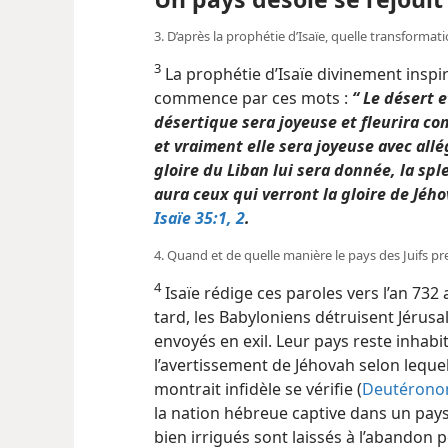
3. D’après la prophétie d’Isaïe, quelle transformation
3
La prophétie d’Isaïe divinement inspir
commence par ces mots :
“ Le désert e
désertique sera joyeuse et fleurira com
et vraiment elle sera joyeuse avec allég
gloire du Liban lui sera donnée, la spl
aura ceux qui verront la gloire de Jéh
Isaïe 35:1, 2
.
4. Quand et de quelle manière le pays des Juifs pren
4
Isaïe rédige ces paroles vers l’an 732
tard, les Babyloniens détruisent Jérusa
envoyés en exil. Leur pays reste inhabit
l’avertissement de Jéhovah selon lequel le
montrait infidèle se vérifie (
Deutérono
la nation hébreue captive dans un pays
bien irrigués sont laissés à l’abandon 