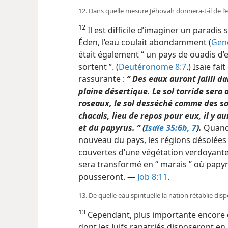
12. Dans quelle mesure Jéhovah donnera-​t-​il de l’
12
Il est difficile d’imaginer un paradis
Éden, l’eau coulait abondamment (
Genè
était également “ un pays de ouadis d’
sortent ”. (
Deutéronome 8:7
.) Isaïe f
rassurante :
“ Des eaux auront jailli d
plaine désertique. Le sol torride ser
roseaux, le sol desséché comme des s
chacals,
lieu de repos pour eux, il y a
et du papyrus. ” (
Isaïe 35:6b, 7
).
Quand 
nouveau du pays, les régions désolées 
couvertes d’une végétation verdoyante,
sera transformé en “ marais ” où papy
pousseront. —
Job 8:11
.
13. De quelle eau spirituelle la nation rétablie dis
13
Cependant, plus importante encore est
dont les Juifs rapatriés disposeront e