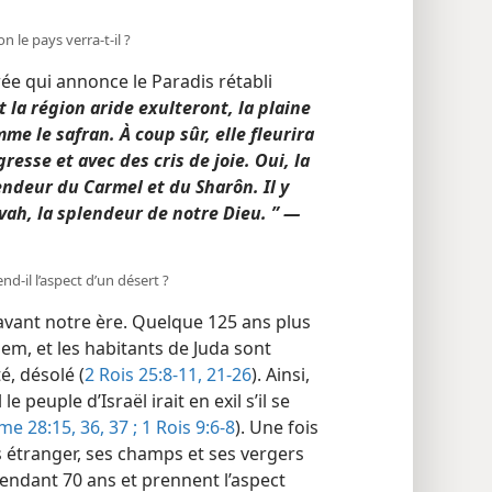
 le pays verra-​t-​il ?
ée qui annonce le Paradis rétabli
t la région aride exulteront, la plaine
me le safran. À coup sûr, elle fleurira
resse et avec des cris de joie. Oui, la
endeur du Carmel et du Sharôn. Il y
ovah, la splendeur de notre Dieu. ” —
d-​il l’aspect d’un désert ?
 avant notre ère. Quelque 125 ans plus
lem, et les habitants de Juda sont
é, désolé (
2 Rois 25:8-11,
21-26
). Ainsi,
 peuple d’Israël irait en exil s’il se
me 28:15,
36, 37 ;
1 Rois 9:6-8
). Une fois
 étranger, ses champs et ses vergers
pendant 70 ans et prennent l’aspect