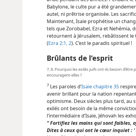
Babylone, le culte pur a été grandement r
autel, ni prêtrise organisée. Les sacri
Maintenant, Isaïe prophétise un chan
tels que Zorobabel, Ezra et Nehémia, d
retournent à Jérusalem, rebâtissent le
(
Ezra 2:1, 2
). C’est le paradis spirituel !
Brûlants de l’esprit
7, 8. Pourquoi les exilés juifs ont-​ils besoin d’être 
encouragent-​elles ?
7
Les paroles d’
Isaïe chapitre 35
respire
avenir brillant pour la nation repentant
optimisme. Deux siècles plus tard, au se
exilés ont besoin de la même convicti
l’intermédiaire d’Isaïe, Jéhovah les e
“ Fortifiez les mains qui sont faibles, 
Dites à ceux qui ont le cœur inquiet : ‘