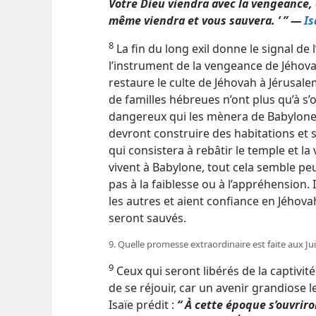
Votre Dieu viendra avec la vengeance, o
même viendra et vous sauvera. ’ ” —
Is
8
La fin du long exil donne le signal de l
l’instrument de la vengeance de Jéhova
restaure le culte de Jéhovah à Jérusale
de familles hébreues n’ont plus qu’à s
dangereux qui les mènera de Babylone à
devront construire des habitations et
qui consistera à rebâtir le temple et la v
vivent à Babylone, tout cela semble pe
pas à la faiblesse ou à l’appréhension. Il
les autres et aient confiance en Jéhovah
seront sauvés.
9. Quelle promesse extraordinaire est faite aux Jui
9
Ceux qui seront libérés de la captivi
de se réjouir, car un avenir grandiose 
Isaïe prédit :
“ À cette époque s’ouvriro