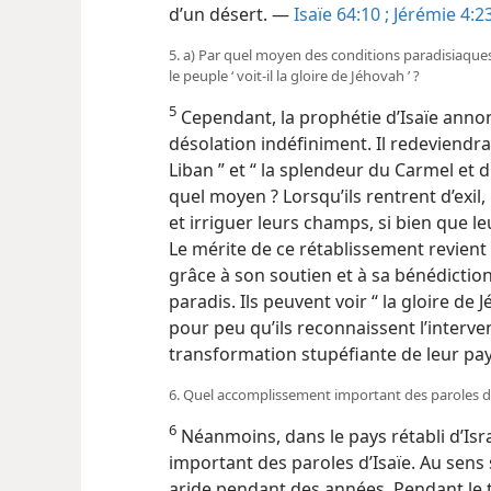
d’un désert. —
Isaïe 64:10 ;
Jérémie 4:23
5. a) Par quel moyen des conditions paradisiaques s
le peuple ‘ voit-​il la gloire de Jéhovah ’ ?
5
Cependant, la prophétie d’Isaïe annon
désolation indéfiniment. Il redeviendra 
Liban ” et “ la splendeur du Carmel et 
quel moyen ? Lorsqu’ils rentrent d’exil,
et irriguer leurs champs, si bien que leu
Le mérite de ce rétablissement revient 
grâce à son soutien et à sa bénédictio
paradis. Ils peuvent voir “ la gloire de 
pour peu qu’ils reconnaissent l’interve
transformation stupéfiante de leur pay
6. Quel accomplissement important des paroles d’I
6
Néanmoins, dans le pays rétabli d’Isr
important des paroles d’Isaïe. Au sens s
aride pendant des années. Pendant le t