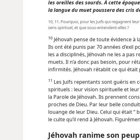
les oreilles des sourds. À cette époqu
la langue du muet poussera des cris de
10, 11. Pourquoi, pour les Juifs qui regagnent leur 
sens spirituel, et que sous-entendent-​elles ?
10
Jéhovah pense de toute évidence à la 
Ils ont été punis par 70 années d’exil p
les a disciplinés, Jéhovah ne les a pas
muets. Il n’a donc pas besoin, pour rétab
infirmités. Jéhovah rétablit ce qui était 
11
Les Juifs repentants sont guéris en c
spirituels : leur vision spirituelle et le
la Parole de Jéhovah. Ils prennent cons
proches de Dieu. Par leur belle conduite,
louange de leur Dieu. Celui qui était “ 
le culte qu’il rend à Jéhovah. Figurémen
Jéhovah ranime son peup