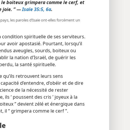
e le boiteux grimpera comme le cerf, et
 joie. ” —
Isaïe 35:5, 6a
.
pays, les paroles d’Isaïe ont-​elles forcément un
condition spirituelle de ses serviteurs.
our avoir apostasié. Pourtant, lorsqu’il
 rendus aveugles, sourds, boiteux ou
lir la nation d’Israël, de guérir les
perdu, la santé spirituelle.
e qu’ils retrouvent leurs sens
ur capacité d’entendre, d’obéir et de dire
cience de la nécessité de rester
 ils ‘ poussent des cris ’ joyeux à la
boiteux ” devient zélé et énergique dans
t, il “ grimpera comme le cerf ”.
le