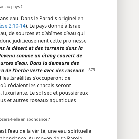
eau au pays ?
 sans eau. Dans le Paradis originel en
se 2:10-14
). Le pays donné à Israël
eau, de sources et d’abîmes d’eau qui
ait donc judicieusement cette promesse
ans le désert et des torrents dans la
a devenu comme un étang couvert de
ources d’eau. Dans la demeure des
ura de l’herbe verte avec des roseaux
les Israélites s’occuperont de
où rôdaient les chacals seront
 luxuriante. Le sol sec et poussiéreux
rus et autres roseaux aquatiques
posera-​t-​elle en abondance ?
 l’eau de la vérité, une eau spirituelle
n abondance. Au moyen de sa Parole,