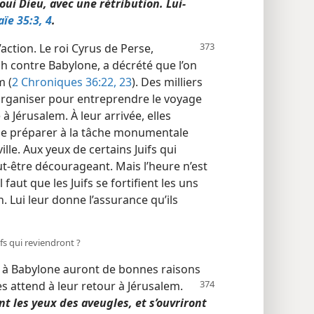
ui Dieu, avec une rétribution. Lui-​
aïe 35:3, 4
.
’action. Le roi Cyrus de Perse,
h contre Babylone, a décrété que l’on
m (
2 Chroniques 36:22, 23
). Des milliers
’organiser pour entreprendre le voyage
 Jérusalem. À leur arrivée, elles
 se préparer à la tâche monumentale
ille. Aux yeux de certains Juifs qui
ut-être décourageant. Mais l’heure n’est
 faut que les Juifs se fortifient les uns
. Lui leur donne l’assurance qu’ils
fs qui reviendront ?
té à Babylone auront de bonnes raisons
les
attend à leur retour à Jérusalem.
nt les yeux des aveugles, et s’ouvriront