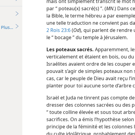
mais ont simplement transcrit le mot 
par “ poteau(x) sacré(s) ”. (
MN
.) Dans c
la Bible, le terme hébreu a par exemple 
une telle traduction ne convient pas 
Plus…
2 Rois 23:6
(
Od
), qui parlent de rendre
le “ bocage ” du temple à Jérusalem.
Les poteaux sacrés.
Apparemment, les
verticalement et étaient en bois, ou d
Israélites avaient ordre de les couper et
pouvait s’agir de simples poteaux non s
cas, car le peuple de Dieu avait reçu l’i
planter pour toi aucune sorte d’arbre
Israël et Juda ne tinrent pas compte de 
dresser des colonnes sacrées ou des pot
“ toute colline élevée et sous tout arbr
sacrifices. On a émis l’hypothèse selon
principe de la féminité et les colonnes 
du culte idolâtrique, probablement des