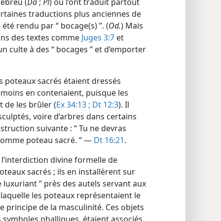
hébreu (
Da
;
Pl
) ou l’ont traduit partout
ertaines traductions plus anciennes de
été rendu par “ bocage(s) ”. (
Od.
) Mais
dans des textes comme
Juges 3:7
et
 un culte à des “ bocages ” et d’emporter
 poteaux sacrés étaient dressés
u moins en contenaient, puisque les
 de les brûler (
Ex 34:13 ;
Dt 12:3
). Il
culptés, voire d’arbres dans certains
nstruction suivante : “ Tu ne devras
 comme poteau sacré. ” —
Dt 16:21
.
l’interdiction divine formelle de
eaux sacrés ; ils en installèrent sur
e luxuriant ” près des autels servant aux
 laquelle les poteaux représentaient le
le principe de la masculinité. Ces objets
 symboles phalliques, étaient associés