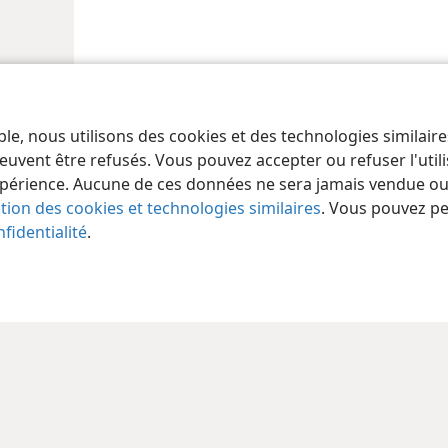
ble, nous utilisons des cookies et des technologies similair
euvent être refusés. Vous pouvez accepter ou refuser l'uti
périence. Aucune de ces données ne sera jamais vendue ou u
ation des cookies et technologies similaires
. Vous pouvez p
fidentialité
.
 of Pennsylvania
Conditions d’utilisation
Règles de confidentialité
Paramèt