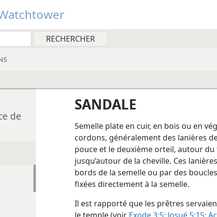
Watchtower
NS
SANDALE
ce de
Semelle plate en cuir, en bois ou en vé
cordons, généralement
des lanières de
pouce et le deuxième orteil, autour du t
jusqu’autour de la cheville. Ces lanière
bords de la semelle ou par des boucles 
fixées directement à la semelle.
Il est rapporté que les prêtres servaie
le temple (voir
Exode 3:5;
Josué 5:15;
Ac