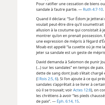
Pour ratifier une cessation de biens ou
sandale à l’autre partie. —
Ruth 4:7-10
.
Quand il déclara: “Sur Édom je jetterai
voulait peut-être dire qu’il soumettrait 
allusion à la coutume qui consistait à 
montrer qu’on en prenait possession. P
une expression de mépris à l’égard d’
Moab est appelé “la cuvette où je me l
jeter sa sandale est un geste de mépris
David demanda à Salomon de punir Joab,
(...) sur les sandales” en temps de paix
dette de sang dont Joab s’était chargé
(
I Rois 2:5, 6
). Si l’on ajoute à ce qui pr
sandales s’apprêtait à se livrer à certai
où il se trouvait; voir
Actes 12:8
), on c
les chrétiens à avoir “les pieds chauss
de paix”. —
Éph. 6:14, 15
.