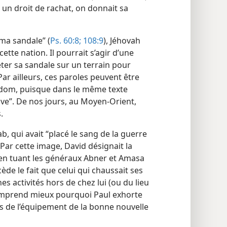
 un droit de rachat, on donnait sa
 ma sandale” (
Ps. 60:8;
108:9
), Jéhovah
cette nation. Il pourrait s’agir d’une
jeter sa sandale sur un terrain pour
ar ailleurs, ces paroles peuvent être
Édom, puisque dans le même texte
ave”. De nos jours, au Moyen-Orient,
.
 qui avait “placé le sang de la guerre
. Par cette image, David désignait la
 en tuant les généraux Abner et Amasa
écède le fait que celui qui chaussait ses
nes activités hors de chez lui (ou du lieu
omprend mieux pourquoi Paul exhorte
és de l’équipement de la bonne nouvelle