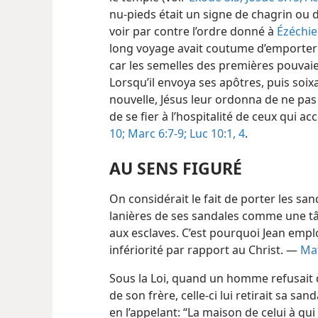
nu-pieds était un signe de chagrin ou d
voir par contre l’ordre donné à
Ézéchiel
long voyage avait coutume d’emporter
car les semelles des premières pouvaie
Lorsqu’il envoya ses apôtres, puis soix
nouvelle, Jésus leur ordonna de ne pas
de se fier à l’hospitalité de ceux qui 
10;
Marc 6:7-9;
Luc 10:1,
4
.
AU SENS FIGURÉ
On considérait le fait de porter les sa
lanières de ses sandales comme une tâc
aux esclaves. C’est pourquoi Jean emp
infériorité par rapport au Christ. —
Mat
Sous la Loi, quand un homme refusait 
de son frère, celle-ci lui retirait sa sa
en l’appelant: “La maison de celui à qui l