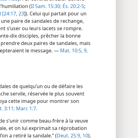
’humiliation (
II Sam. 15:30;
És. 20:2-5
;
 [24:17,
23
]). Celui qui partait pour un
 une paire de sandales de rechange,
nt s’user ou leurs lacets se rompre.
ante-dix disciples, prêcher la bonne
 prendre deux paires de sandales, mais
accepteraient le message. —
Mat. 10:5,
9,
ndales de quelqu’un ou de défaire les
he servile, réservée le plus souvent
loya cette image pour montrer son
. 3:11;
Marc 1:7
.
de s’unir comme beau-frère à la veuve
ndale, et on lui exprimait sa réprobation
’on a retiré la sandale.” (
Deut. 25:9, 10
).