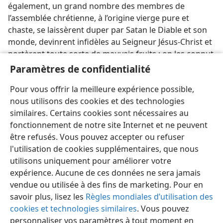
également, un grand nombre des membres de
l’assemblée chrétienne, à l’origine vierge pure et
chaste, se laissèrent duper par Satan le Diable et son
monde, devinrent infidèles au Seigneur Jésus-Christ et
portèrent toute sorte de mauvais fruits ; on les connut
alors sous le nom d’Église catholique. Ainsi, c’est Satan
Paramètres de confidentialité
le Diable, et non le Christ, celui qui a établi l’Église
Pour vous offrir la meilleure expérience possible,
catholique. —
Jér. 2:21 ;
Ézéch. 28:14-16
.
nous utilisons des cookies et des technologies
similaires. Certains cookies sont nécessaires au
fonctionnement de notre site Internet et ne peuvent
être refusés. Vous pouvez accepter ou refuser
l'utilisation de cookies supplémentaires, que nous
Français
Partager
Préférences
utilisons uniquement pour améliorer votre
Copyright
© 2026 Watch Tower Bible and Tract Society of Pennsylvania
expérience. Aucune de ces données ne sera jamais
Conditions d’utilisation
Règles de confidentialité
Paramètres de confidentialité
Se connecter
JW.ORG
vendue ou utilisée à des fins de marketing. Pour en
savoir plus, lisez les
Règles mondiales d’utilisation des
cookies et technologies similaires
. Vous pouvez
personnaliser vos paramètres à tout moment en