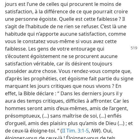
jours est l’une de celles qui procurent le moins de
satisfaction, à la différence de ce que pourrait croire
une personne égoïste. Quelle est cette faiblesse ? Il
s’agit de l’habitude de ne rien se refuser. C’est là une
habitude qui n’apporte aucune satisfaction, comme
vous le constatez vous-​même si vous avez cette
faiblesse. Les gens de
votre entourage qui
s’écoutent égoïstement ne se procurent aucune
satisfaction véritable, car ils désirent toujours
posséder autre chose. Vous rendez-vous compte que,
d’après les prophéties, cet égoïsme fait partie du signe
marquant les jours critiques que nous vivons ? En
effet, la Bible déclare : “ Dans les derniers jours il y
aura des temps critiques, difficiles à affronter. Car les
hommes seront amis d’eux-​mêmes, amis de l’argent,
présomptueux, (...) sans maîtrise de soi, (...) enflés
d’orgueil, amis des plaisirs plus qu’amis de Dieu (...) ; et
de ceux-là éloigne-​toi. ” (
II Tim. 3:1-5
,
NW
). Oui,
éloignez-​vous de ceux-là ! Éloignez-​vous de tels