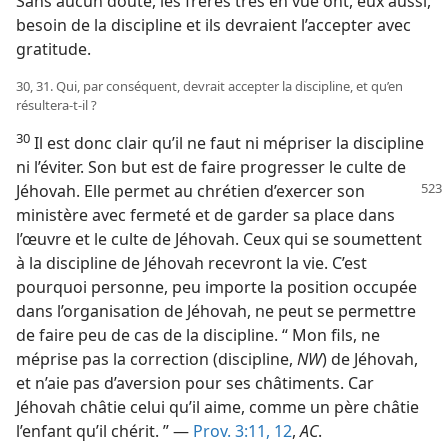
Sans aucun doute, les frères très en vue ont, eux aussi,
besoin de la discipline et ils devraient l’accepter avec
gratitude.
30, 31. Qui, par conséquent, devrait accepter la discipline, et qu’en
résultera-​t-​il ?
30
Il est donc clair qu’il ne faut ni mépriser la discipline
ni l’éviter. Son but est de faire progresser le culte de
Jéhovah.
Elle permet au chrétien d’exercer son
ministère avec fermeté et de garder sa place dans
l’œuvre et le culte de Jéhovah. Ceux qui se soumettent
à la discipline de Jéhovah recevront la vie. C’est
pourquoi personne, peu importe la position occupée
dans l’organisation de Jéhovah, ne peut se permettre
de faire peu de cas de la discipline. “ Mon fils, ne
méprise pas la correction (discipline,
NW
) de Jéhovah,
et n’aie pas d’aversion pour ses châtiments. Car
Jéhovah châtie celui qu’il aime, comme un père châtie
l’enfant qu’il chérit. ” —
Prov. 3:11, 12
,
AC
.