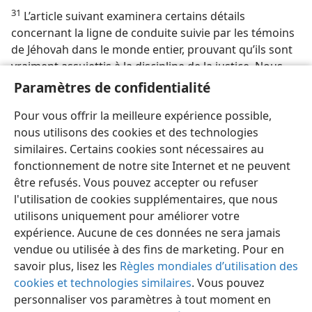
31
L’article suivant examinera certains détails
concernant la ligne de conduite suivie par les témoins
de Jéhovah dans le monde entier, prouvant qu’ils sont
vraiment assujettis à la discipline de la justice. Nous
sommes persuadés que cette étude intéressera tous
Paramètres de confidentialité
ceux qui comprennent la grande valeur de la
Pour vous offrir la meilleure expérience possible,
discipline.
nous utilisons des cookies et des technologies
similaires. Certains cookies sont nécessaires au
fonctionnement de notre site Internet et ne peuvent
être refusés. Vous pouvez accepter ou refuser
l'utilisation de cookies supplémentaires, que nous
Français
Partager
Préférences
utilisons uniquement pour améliorer votre
Copyright
© 2026 Watch Tower Bible and Tract Society of Pennsylvania
expérience. Aucune de ces données ne sera jamais
Conditions d’utilisation
Règles de confidentialité
Paramètres de confidentialité
Se connecter
JW.ORG
vendue ou utilisée à des fins de marketing. Pour en
savoir plus, lisez les
Règles mondiales d’utilisation des
cookies et technologies similaires
. Vous pouvez
personnaliser vos paramètres à tout moment en