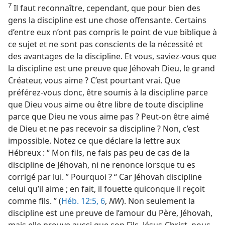
7
Il faut reconnaître, cependant, que pour bien des
gens la discipline est une chose offensante. Certains
d’entre eux n’ont pas compris le point de vue biblique à
ce sujet et ne sont pas conscients de la nécessité et
des avantages de la discipline. Et vous, saviez-​vous que
la discipline est une preuve que Jéhovah Dieu, le grand
Créateur, vous aime ? C’est pourtant vrai. Que
préférez-​vous donc, être soumis à la discipline parce
que Dieu vous aime ou être libre de toute discipline
parce que Dieu ne vous aime pas ? Peut-​on être aimé
de Dieu et ne pas recevoir sa discipline ? Non, c’est
impossible. Notez ce que déclare la lettre aux
Hébreux : “ Mon fils, ne fais pas peu de cas de la
discipline de Jéhovah, ni ne renonce lorsque tu es
corrigé par lui. ” Pourquoi ? “ Car Jéhovah discipline
celui qu’il aime ; en fait, il fouette quiconque il reçoit
comme fils. ” (
Héb. 12:5, 6
,
NW
). Non seulement la
discipline est une preuve de l’amour du Père, Jéhovah,
mais elle prouve aussi que son Fils, Jésus-Christ, nous