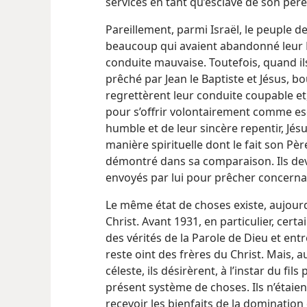
services en tant qu’esclave de son père
Pareillement, parmi Israël, le peuple de 
beaucoup qui avaient abandonné leur Pè
conduite mauvaise. Toutefois, quand 
prêché par Jean le Baptiste et Jésus, bou
regrettèrent leur conduite coupable et, 
pour s’offrir volontairement comme esc
humble et de leur sincère repentir, Jésu
manière spirituelle dont le fait son Père
démontré dans sa comparaison. Ils devi
envoyés par lui pour prêcher concerna
Le même état de choses existe, aujour
Christ. Avant 1931, en particulier, ce
des vérités de la Parole de Dieu et entr
reste oint des frères du Christ. Mais, a
céleste, ils désirèrent, à l’instar du fils
présent système de choses. Ils n’étaie
recevoir les bienfaits de la dominatio