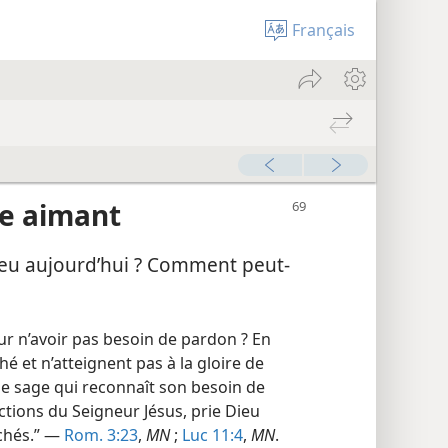
Français
re aimant
eu aujourd’hui ? Comment peut-​
ur n’avoir pas besoin de pardon ? En
ché et n’atteignent pas à la gloire de
ne sage qui reconnaît son besoin de
ctions du Seigneur Jésus, prie Dieu
chés.” —
Rom. 3:23
,
MN
;
Luc 11:4
,
MN
.