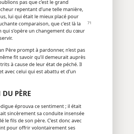
oublions pas que c’est le grand
écheur repentant d’une telle manière,
s, lui qui était le mieux placé pour
touchante comparaison, que
c’est là la
 en qui s’opère un changement du cœur
ervir.
’un Père prompt à pardonner, n’est pas
​même fit savoir qu’il demeurait auprès
rits à cause de leur état de péché. Il
, et avec celui qui est abattu et d’un
 DU PÈRE
odigue éprouva ce sentiment ; il était
ettait sincèrement sa conduite insensée
é le fils de son père. C’est donc avec
int pour offrir volontairement ses