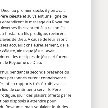
.
Dieu, au premier siècle, il y en avait
re céleste et suivaient une ligne de
ils entendirent le message du Royaume
leversés ils revinrent à la raison. Ils
à l’instar du fils prodigue, revinrent
laves de Dieu. À cause de leur esprit
s les accueillit chaleureusement, de la
 céleste, ainsi que Jésus l’avait
nrent les disciples de Jésus et furent
nt le Royaume de Dieu.
d’hui, pendant la seconde présence du
rtaines personnes eurent connaissance
èrent en rapports très étroits avec le
u lieu de continuer à servir le Père
 prodigue, jouir des plaisirs offerts par le
nt pas disposés à attendre pour
n du Royaume, mais voulaient jouir des