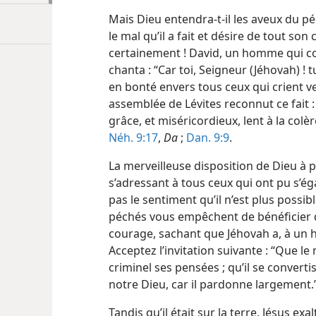
Mais Dieu entendra-​t-​il les aveux du 
le mal qu’il a fait et désire de tout son
certainement ! David, un homme qui co
chanta : “Car toi, Seigneur (Jéhovah) !
en bonté envers tous ceux qui crient ve
assemblée de Lévites reconnut ce fait :
grâce, et miséricordieux, lent à la col
Néh. 9:17
,
Da
;
Dan. 9:9
.
La merveilleuse disposition de Dieu à 
s’adressant à tous ceux qui ont pu s’ég
pas le sentiment qu’il n’est plus possi
péchés vous empêchent de bénéficier d
courage, sachant que Jéhovah a, à un h
Acceptez l’invitation suivante : “Que l
criminel ses pensées ; qu’il se convertiss
notre Dieu, car il pardonne largement
Tandis qu’il était sur la terre, Jésus exa