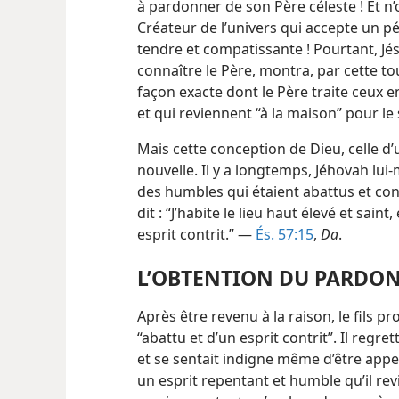
à pardonner de son Père céleste ! Et n’
Créateur de l’univers qui accepte un p
tendre et compatissante ! Pourtant, Jésu
connaître le Père, montra, par cette 
façon exacte dont le Père traite ceux
et qui reviennent “à la maison” pour le s
Mais cette conception de Dieu, celle d
nouvelle. Il y a longtemps, Jéhovah lui-
des humbles qui étaient abattus et cont
dit : “J’habite le lieu haut élevé et saint
esprit contrit.” —
És. 57:15
,
Da
.
L’OBTENTION DU PARDON
Après être revenu à la raison, le fils pr
“abattu et d’un esprit contrit”. Il regr
et se sentait indigne même d’être appel
un esprit repentant et humble qu’il rev