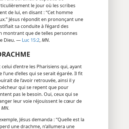
rticulièrement le jour où les scribes
ent de lui, en disant : “Cet homme
eux.” Jésus répondit en prononçant une
ustifiait sa conduite à l’égard des
en montrant que de telles personnes
de Dieu. —
Luc 15:2
,
MN
.
 DRACHME
elui d’entre les Pharisiens qui, ayant
l’une d’elles qui se serait égarée. Il fit
ait de l’avoir retrouvée, ainsi il y
l pécheur qui se repent que pour
ntent pas le besoin. Oui, ceux qui se
nger leur voie réjouissent le cœur de
,
MN
.
exemple, Jésus demanda : “Quelle est la
e perd une drachme, n’allumera une