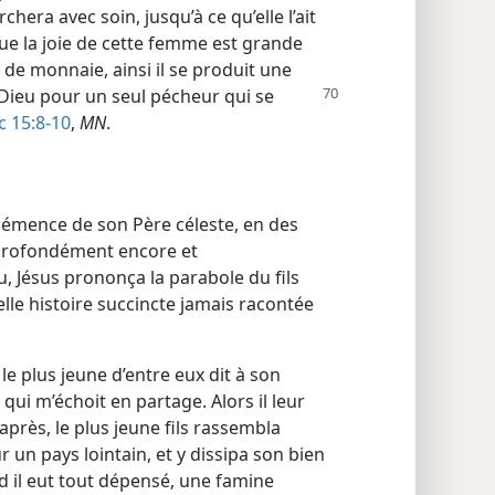
hera avec soin, jusqu’à ce qu’elle l’ait
ue la joie de cette femme est grande
e de monnaie, ainsi il se produit une
 Dieu pour un seul pécheur qui se
c 15:8-10
,
MN
.
lémence de son Père céleste, en des
 profondément encore et
u, Jésus prononça la parabole du fils
le histoire succincte jamais racontée
 le plus jeune d’entre eux dit à son
 qui m’échoit en partage. Alors il leur
près, le plus jeune fils rassembla
r un pays lointain, et y dissipa son bien
 il eut tout dépensé, une famine