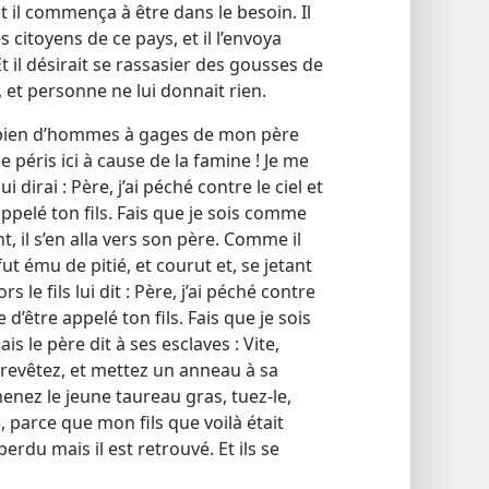
t il commença à être dans le besoin. Il
 citoyens de ce pays, et il l’envoya
 il désirait se rassasier des gousses de
et personne ne lui donnait rien.
 Combien d’hommes à gages de mon père
 péris ici à cause de la famine ! Je me
i dirai : Père, j’ai péché contre le ciel et
 appelé ton fils. Fais que je sois comme
, il s’en alla vers son père. Comme il
fut ému de pitié, et courut et, se jetant
 le fils lui dit : Père, j’ai péché contre
e d’être appelé ton fils. Fais que je sois
le père dit à ses esclaves : Vite,
n revêtez, et mettez un anneau à sa
enez le jeune taureau gras, tuez-​le,
parce que mon fils que voilà était
 perdu mais il est retrouvé. Et ils se