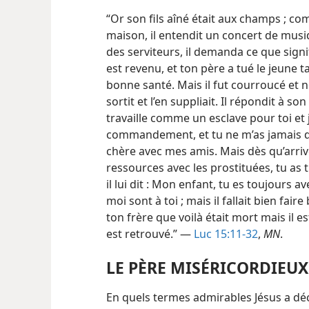
“Or son fils aîné était aux champs ; com
maison, il entendit un concert de musi
des serviteurs, il demanda ce que signifi
est revenu, et ton père a tué le jeune t
bonne santé. Mais il fut courroucé et n
sortit et l’en suppliait. Il répondit à so
travaille comme un esclave pour toi et 
commandement, et tu ne m’as jamais 
chère avec mes amis. Mais dès qu’arrive
ressources avec les prostituées, tu as t
il lui dit : Mon enfant, tu es toujours a
moi sont à toi ; mais il fallait bien fai
ton frère que voilà était mort mais il est
est retrouvé.” —
Luc 15:11-32
,
MN
.
LE PÈRE MISÉRICORDIEUX
En quels termes admirables Jésus a décr