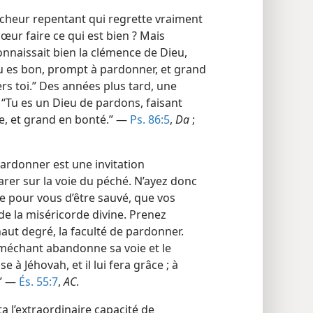
pécheur repentant qui regrette vraiment
 cœur faire ce qui est bien ? Mais
nnaissait bien la clémence de Dieu,
 tu es bon, prompt à pardonner, et grand
rs toi.” Des années plus tard, une
 “Tu es un Dieu de pardons, faisant
ère, et grand en bonté.” —
Ps. 86:5
,
Da
;
pardonner est une invitation
arer sur la voie du péché. N’ayez donc
ble pour vous d’être sauvé, que vos
e la miséricorde divine. Prenez
aut degré, la faculté de pardonner.
e méchant abandonne sa voie et le
e à Jéhovah, et il lui fera grâce ; à
.” —
És. 55:7
,
AC
.
lta l’extraordinaire capacité de